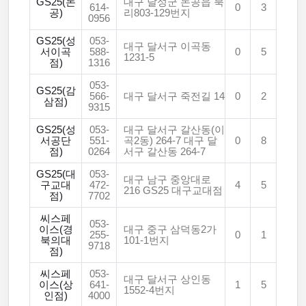
GS25(논
대구 달성군 논공읍 북
614-
0
3
공)
리803-129번지
0956
GS25(성
053-
대구 달서구 이곡동
서이곡
588-
0
5
1231-5
점)
1316
053-
GS25(감
566-
대구 달서구 죽전길 14
0
2
삼점)
9315
GS25(성
053-
대구 달서구 갈산동(이
서공단
551-
곡2동) 264-7 대구 달
0
8
점)
0264
서구 갈산동 264-7
GS25(대
053-
대구 남구 중앙대로
구교대
472-
4
5
216 GS25 대구교대점
점)
7702
씨스페
053-
이스(경
대구 중구 삼덕동2가
255-
0
1
북의대
101-1번지
9718
점)
씨스페
053-
대구 달서구 상인동
이스(상
641-
1
5
1552-4번지
인점)
4000