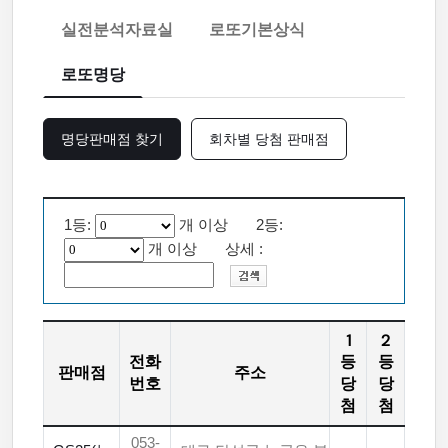
실전분석자료실
로또기본상식
로또명당
명당판매점 찾기
회차별 당첨 판매점
1등:
개 이상 2등:
개 이상 상세 :
1
2
전화
등
등
판매점
주소
번호
당
당
첨
첨
053-