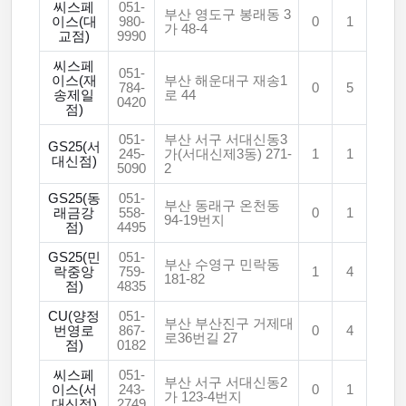
씨스페
051-
부산 영도구 봉래동 3
이스(대
980-
0
1
가 48-4
교점)
9990
씨스페
051-
이스(재
부산 해운대구 재송1
784-
0
5
송제일
로 44
0420
점)
051-
부산 서구 서대신동3
GS25(서
245-
가(서대신제3동) 271-
1
1
대신점)
5090
2
GS25(동
051-
부산 동래구 온천동
래금강
558-
0
1
94-19번지
점)
4495
GS25(민
051-
부산 수영구 민락동
락중앙
759-
1
4
181-82
점)
4835
CU(양정
051-
부산 부산진구 거제대
번영로
867-
0
4
로36번길 27
점)
0182
씨스페
051-
부산 서구 서대신동2
이스(서
243-
0
1
가 123-4번지
대신점)
2749