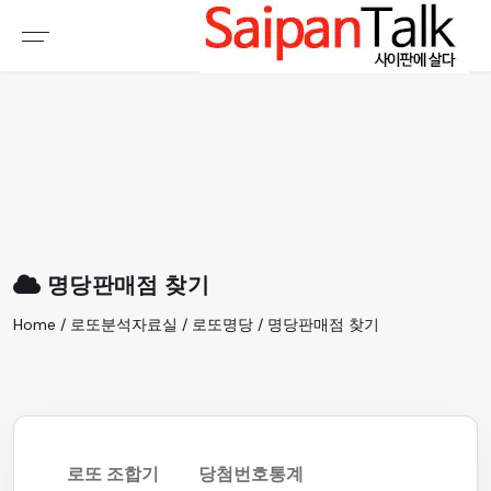
여행정보
생활정보
추천여행지
부동산
액티비티
운세
오늘날씨
로또
명당판매점 찾기
갤러리 & 동영상
Home / 로또분석자료실 / 로또명당 / 명당판매점 찾기
로또 조합기
당첨번호통계