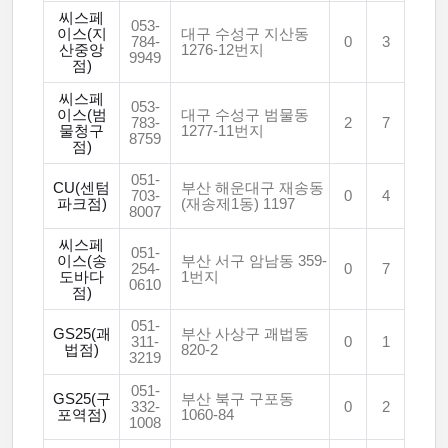
씨스페
053-
이스(지
대구 수성구 지산동
784-
0
3
산중앙
1276-12번지
9949
점)
씨스페
053-
이스(범
대구 수성구 범물동
783-
2
7
물청구
1277-11번지
8759
점)
051-
CU(센텀
부산 해운대구 재송동
703-
0
4
파크점)
(재송제1동) 1197
8007
씨스페
051-
이스(송
부산 서구 암남동 359-
254-
0
7
도바다
1번지
0610
점)
051-
GS25(괘
부산 사상구 괘법동
311-
0
1
법점)
820-2
3219
051-
GS25(구
부산 북구 구포동
332-
0
2
포역점)
1060-84
1008