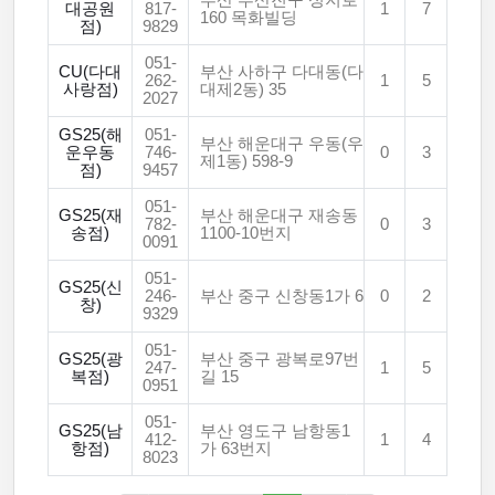
부산 부산진구 성지로
대공원
817-
1
7
160 목화빌딩
점)
9829
051-
CU(다대
부산 사하구 다대동(다
262-
1
5
사랑점)
대제2동) 35
2027
GS25(해
051-
부산 해운대구 우동(우
운우동
746-
0
3
제1동) 598-9
점)
9457
051-
GS25(재
부산 해운대구 재송동
782-
0
3
송점)
1100-10번지
0091
051-
GS25(신
246-
부산 중구 신창동1가 6
0
2
창)
9329
051-
GS25(광
부산 중구 광복로97번
247-
1
5
복점)
길 15
0951
051-
GS25(남
부산 영도구 남항동1
412-
1
4
항점)
가 63번지
8023