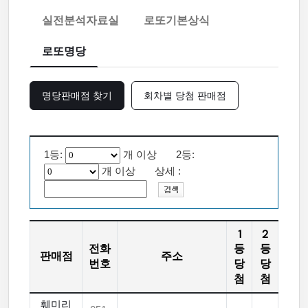
실전분석자료실
로또기본상식
로또명당
명당판매점 찾기
회차별 당첨 판매점
1등:
개 이상 2등:
개 이상 상세 :
1
2
전화
등
등
판매점
주소
번호
당
당
첨
첨
훼미리