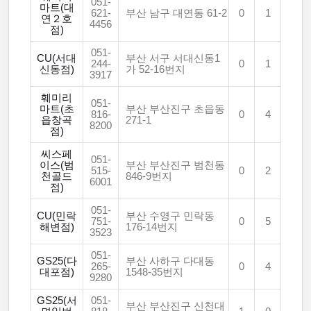
051-
마트(대
621-
부산 남구 대연동 61-2
0
1
연２호
4456
점)
051-
CU(서대
부산 서구 서대신동1
244-
0
1
신동점)
가 52-16번지
3917
훼미리
051-
마트(초
부산 부산진구 초읍동
816-
0
4
읍창곡
271-1
8200
점)
씨스페
051-
이스(범
부산 부산진구 범천동
515-
0
2
천골드
846-9번지
6001
점)
051-
CU(민락
부산 수영구 민락동
751-
0
5
해변점)
176-14번지
3523
051-
GS25(다
부산 사하구 다대동
265-
0
4
대포점)
1548-35번지
9280
GS25(서
051-
부산 부산진구 신천대