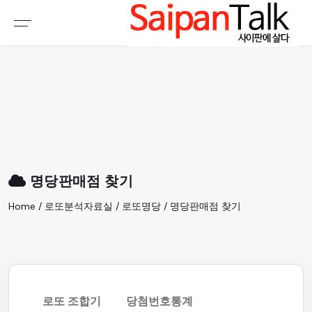
여행정보
생활정보
추천여행지
부동산
액티비티
운세
오늘날씨
로또
명당판매점 찾기
갤러리 & 동영상
Home / 로또분석자료실 / 로또명당 / 명당판매점 찾기
로또 조합기
당첨번호통계