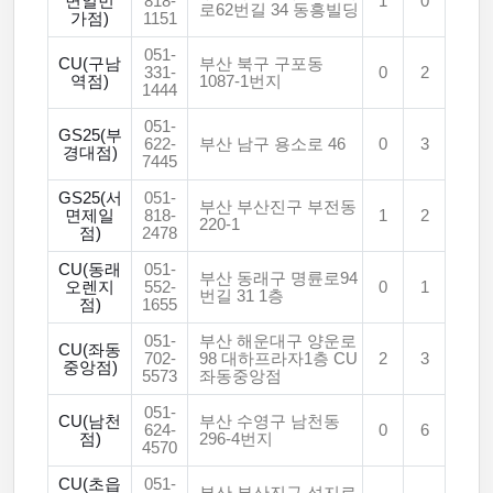
면일번
818-
1
0
로62번길 34 동흥빌딩
가점)
1151
051-
CU(구남
부산 북구 구포동
331-
0
2
역점)
1087-1번지
1444
051-
GS25(부
622-
부산 남구 용소로 46
0
3
경대점)
7445
GS25(서
051-
부산 부산진구 부전동
면제일
818-
1
2
220-1
점)
2478
CU(동래
051-
부산 동래구 명륜로94
오렌지
552-
0
1
번길 31 1층
점)
1655
051-
부산 해운대구 양운로
CU(좌동
702-
98 대하프라자1층 CU
2
3
중앙점)
5573
좌동중앙점
051-
CU(남천
부산 수영구 남천동
624-
0
6
점)
296-4번지
4570
CU(초읍
051-