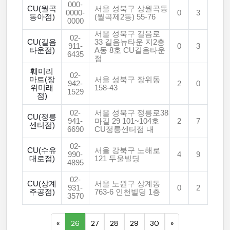
000-
CU(월곡
서울 성북구 상월곡동
0000-
0
3
동아점)
(월곡제2동) 55-76
0000
서울 성북구 길음로
02-
CU(길음
33 길음뉴타운 지2층
911-
0
3
타운점)
A동 8호 CU길음타운
6435
점
훼미리
02-
마트(장
서울 성북구 장위동
942-
2
0
위미래
158-43
1529
점)
02-
서울 성북구 정릉로38
CU(정릉
941-
마길 29 101~104호
2
7
센터점)
6690
CU정릉센터점 내
02-
CU(수유
서울 강북구 노해로
990-
4
9
대로점)
121 두울빌딩
4895
02-
CU(상계
서울 노원구 상계동
931-
0
2
주공점)
763-6 인천빌딩 1층
3570
«
26
27
28
29
30
»