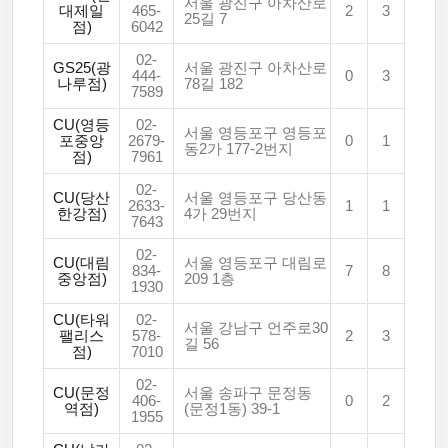
서울 광진구 아차산로
대제일
465-
2
3
25길 7
점)
6042
02-
GS25(광
서울 광진구 아차산로
444-
0
3
나루점)
78길 182
7589
CU(영등
02-
서울 영등포구 영등포
포중앙
2679-
0
1
동2가 177-2번지
점)
7961
02-
CU(당산
서울 영등포구 당산동
2633-
1
1
한강점)
4가 29번지
7643
02-
CU(대림
서울 영등포구 대림로
834-
7
8
중앙점)
209 1층
1930
CU(타워
02-
서울 강남구 언주로30
팰리스
578-
2
3
길 56
점)
7010
02-
CU(문정
서울 송파구 문정동
406-
0
2
역점)
(문정1동) 39-1
1955