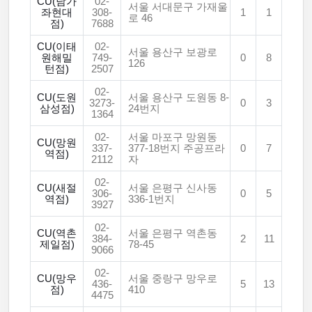
CU(남가
02-
서울 서대문구 가재울
좌현대
308-
1
1
로 46
점)
7688
CU(이태
02-
서울 용산구 보광로
원해밀
749-
0
8
126
턴점)
2507
02-
CU(도원
서울 용산구 도원동 8-
3273-
0
3
삼성점)
24번지
1364
02-
서울 마포구 망원동
CU(망원
337-
377-18번지 주공프라
0
7
역점)
2112
자
02-
CU(새절
서울 은평구 신사동
306-
0
5
역점)
336-1번지
3927
02-
CU(역촌
서울 은평구 역촌동
384-
2
11
제일점)
78-45
9066
02-
CU(망우
서울 중랑구 망우로
436-
5
13
점)
410
4475