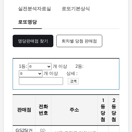
실전분석자료실
로또기본상식
로또명당
명당판매점 찾기
회차별 당첨 판매점
1등:
개 이상 2등:
개 이상 상세 :
1
2
전화
등
등
판매점
주소
번호
당
당
첨
첨
GS25(건
02-