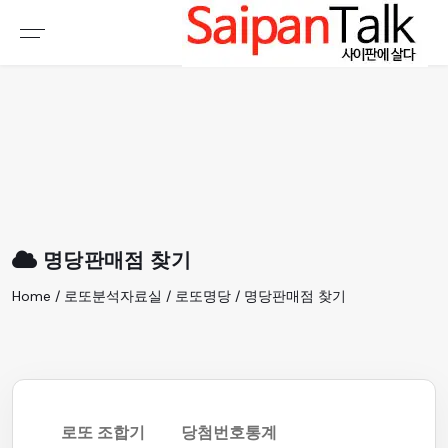
여행정보
생활정보
추천여행지
부동산
액티비티
운세
오늘날씨
로또
명당판매점 찾기
갤러리 & 동영상
Home / 로또분석자료실 / 로또명당 / 명당판매점 찾기
로또 조합기
당첨번호통계