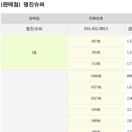
[판매점] 명진슈퍼
판매점
전화번호
명진슈퍼
031-452-8813
경
697회
1,
1등
395회
1,
313회
1,
1060회
89
1057회
1,
1027회
2,
920회
3,
908회
2,