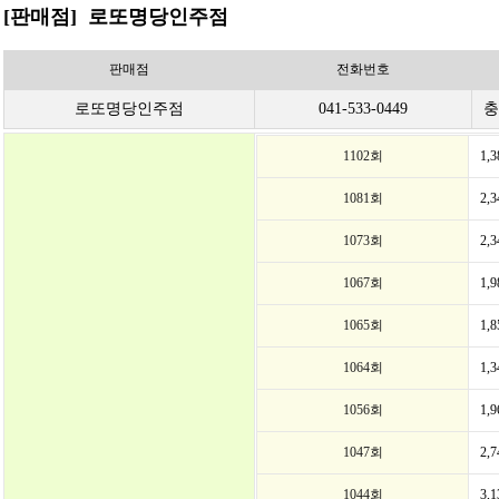
[판매점] 로또명당인주점
판매점
전화번호
로또명당인주점
041-533-0449
충
1102회
1,
1081회
2,
1073회
2,
1067회
1,
1065회
1,
1064회
1,
1056회
1,
1047회
2,
1044회
3,