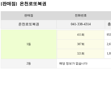
[판매점] 온천로또복권
판매점
전화번호
온천로또복권
041-338-4314
충
411회
95
1등
387회
2,
321회
1,
2등
해당 정보가 없습니다