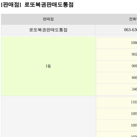
[판매점] 로또복권판매도통점
판매점
전화
로또복권판매도통점
063-63
10
99
1등
90
66
34
11
10
10