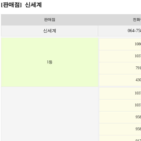
[판매점] 신세계
판매점
전화
신세계
064-75
10
10
1등
79
43
10
10
95
95