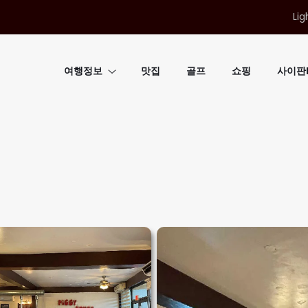
Lig
여행정보
맛집
골프
쇼핑
사이판B