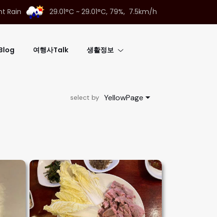
ht Rain
29.01°C ~ 29.01°C,
79%, 7.5km/h
log
여행사Talk
생활정보
YellowPage
select by