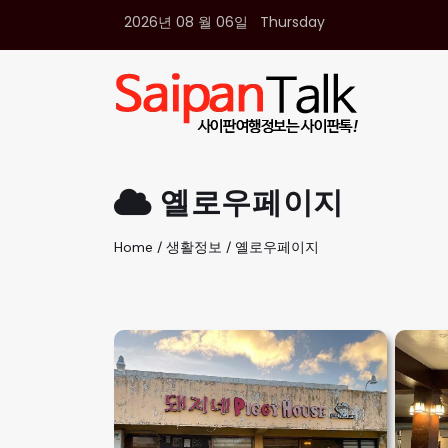
2026년 08 월 06일 Thursday
여행정보
생활정보
추천여행지
부동산
액티비티
운세
옐로우페이지
오늘날씨
로또
Home / 생활정보 / 옐로우페이지
갤러리 & 동영상