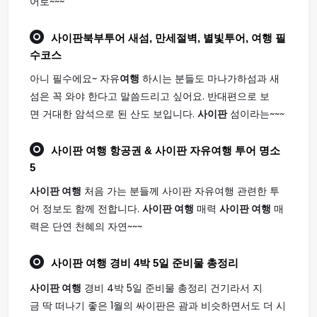
어로~~~
사이판
북부투어 새섬, 만세절벽, 별빛투어,
여행
필
수코스
아니 필수에요~ 자유
여행
하시는 분들도 마나가하섬과 새
섬은 꼭 와야 한다고 말씀드리고 싶어요. 반대편으로 보
면 거대한 암석으로 된 산도 보입니다.
사이판
섬이라는~~~
사이판 여행
항공권 & 사이판 자유여행 투어 명소
5
사이판 여행
처음 가는 분들께 사이판 자유여행 관련한 투
어 정보도 함께 전합니다.
사이판 여행
매력
사이판 여행
매
력은 단연 천혜의 자연~~~
사이판 여행
경비 4박 5일 준비물 총정리
사이판 여행
경비 4박 5일 준비물 총정리 건기라서 지
금 딱 떠나기 좋은 1월의 싸이판은 괌과 비슷하면서도 더 시