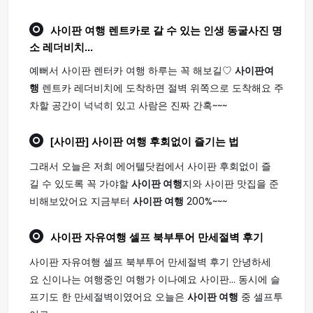
사이판 여행
렌트카로 갈 수 있는 인생 동굴사진 명
소 레더비치...
예뻐서 사이판 렌터카 여행 하루는 꼭 해보길♡
사이판여
행
렌트카 레더비치에 도착하면 절벽 위쪽으로 도착해요 주
차할 공간이 넉넉히 있고 사람은 진짜 간혹~~~
[사이판]
사이판 여행
후회없이 즐기는 법
그래서 오늘은 저희 에어텔닷컴에서 사이판 후회없이 즐
길 수 있도록 꼭 가야할
사이판 여행
지와 사이판 맛집을 준
비해보았어요 지금부터
사이판 여행
200%~~~
사이판
자유
여행
셀프 북부투어 만세절벽 후기
사이판 자유여행 셀프 북부투어 만세절벽 후기 안녕하세
요 신이나는 여행중인 여행가 이나예요 사이판... 동시에 슬
프기도 한 만세절벽이였어요 오늘은
사이판 여행
중 셀프투