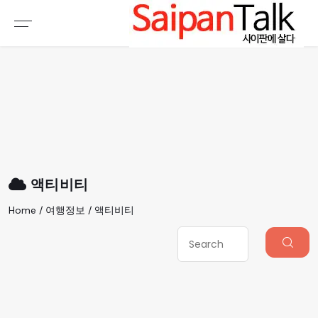
여행정보
생활정보
추천여행지
부동산
액티비티
운세
오늘날씨
로또
액티비티
갤러리 & 동영상
Home / 여행정보 / 액티비티