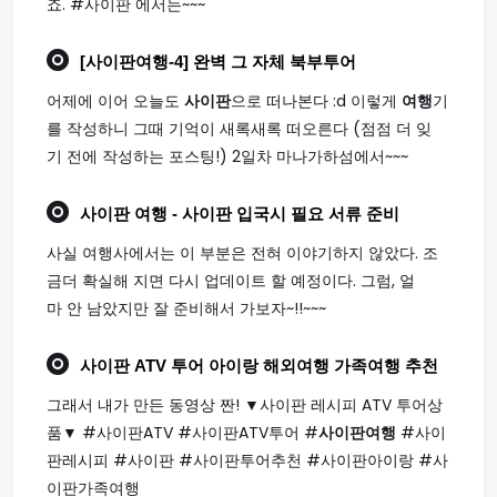
죠. #사이판 에서는~~~
[
사이판여행
-4] 완벽 그 자체 북부투어
어제에 이어 오늘도
사이판
으로 떠나본다 :d 이렇게
여행
기
를 작성하니 그때 기억이 새록새록 떠오른다 (점점 더 잊
기 전에 작성하는 포스팅!) 2일차 마나가하섬에서~~~
사이판 여행
- 사이판 입국시 필요 서류 준비
사실 여행사에서는 이 부분은 전혀 이야기하지 않았다. 조
금더 확실해 지면 다시 업데이트 할 예정이다. 그럼, 얼
마 안 남았지만 잘 준비해서 가보자~!!~~~
사이판
ATV 투어 아이랑 해외
여행
가족
여행
추천
그래서 내가 만든 동영상 짠! ▼사이판 레시피 ATV 투어상
품▼ #사이판ATV #사이판ATV투어 #
사이판여행
#사이
판레시피 #사이판 #사이판투어추천 #사이판아이랑 #사
이판가족여행