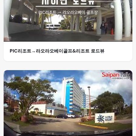
PIC리조트→라오라오베이골프&리조트 로드뷰