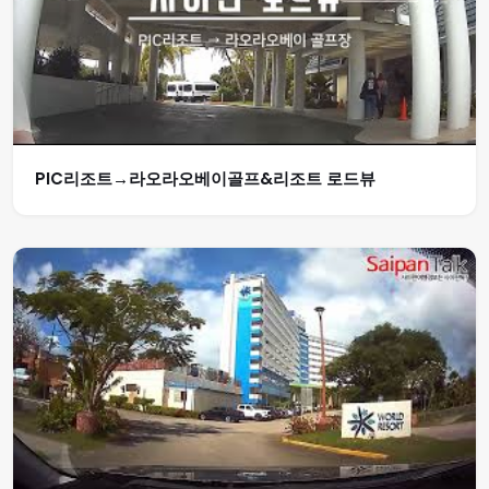
PIC리조트→라오라오베이골프&리조트 로드뷰