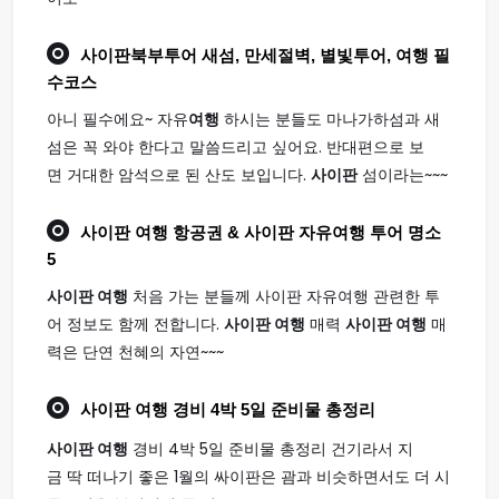
사이판
북부투어 새섬, 만세절벽, 별빛투어,
여행
필
수코스
아니 필수에요~ 자유
여행
하시는 분들도 마나가하섬과 새
섬은 꼭 와야 한다고 말씀드리고 싶어요. 반대편으로 보
면 거대한 암석으로 된 산도 보입니다.
사이판
섬이라는~~~
사이판 여행
항공권 & 사이판 자유여행 투어 명소
5
사이판 여행
처음 가는 분들께 사이판 자유여행 관련한 투
어 정보도 함께 전합니다.
사이판 여행
매력
사이판 여행
매
력은 단연 천혜의 자연~~~
사이판 여행
경비 4박 5일 준비물 총정리
사이판 여행
경비 4박 5일 준비물 총정리 건기라서 지
금 딱 떠나기 좋은 1월의 싸이판은 괌과 비슷하면서도 더 시