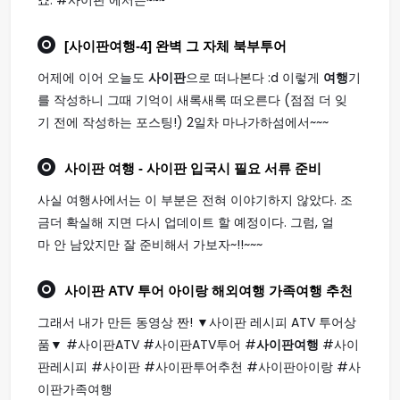
죠. #사이판 에서는~~~
[
사이판여행
-4] 완벽 그 자체 북부투어
어제에 이어 오늘도
사이판
으로 떠나본다 :d 이렇게
여행
기
를 작성하니 그때 기억이 새록새록 떠오른다 (점점 더 잊
기 전에 작성하는 포스팅!) 2일차 마나가하섬에서~~~
사이판 여행
- 사이판 입국시 필요 서류 준비
사실 여행사에서는 이 부분은 전혀 이야기하지 않았다. 조
금더 확실해 지면 다시 업데이트 할 예정이다. 그럼, 얼
마 안 남았지만 잘 준비해서 가보자~!!~~~
사이판
ATV 투어 아이랑 해외
여행
가족
여행
추천
그래서 내가 만든 동영상 짠! ▼사이판 레시피 ATV 투어상
품▼ #사이판ATV #사이판ATV투어 #
사이판여행
#사이
판레시피 #사이판 #사이판투어추천 #사이판아이랑 #사
이판가족여행