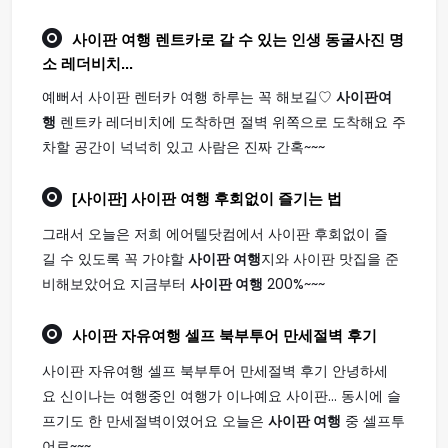
사이판 여행
렌트카로 갈 수 있는 인생 동굴사진 명
소 레더비치...
예뻐서 사이판 렌터카 여행 하루는 꼭 해보길♡
사이판여
행
렌트카 레더비치에 도착하면 절벽 위쪽으로 도착해요 주
차할 공간이 넉넉히 있고 사람은 진짜 간혹~~~
[사이판]
사이판 여행
후회없이 즐기는 법
그래서 오늘은 저희 에어텔닷컴에서 사이판 후회없이 즐
길 수 있도록 꼭 가야할
사이판 여행
지와 사이판 맛집을 준
비해보았어요 지금부터
사이판 여행
200%~~~
사이판
자유
여행
셀프 북부투어 만세절벽 후기
사이판 자유여행 셀프 북부투어 만세절벽 후기 안녕하세
요 신이나는 여행중인 여행가 이나예요 사이판... 동시에 슬
프기도 한 만세절벽이였어요 오늘은
사이판 여행
중 셀프투
어로~~~