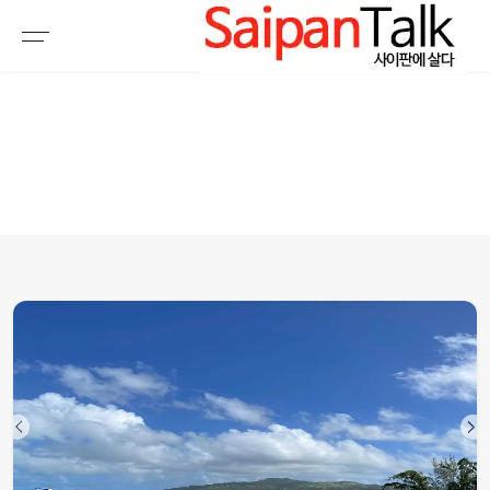
여행정보
생활정보
추천여행지
부동산
액티비티
운세
오늘날씨
로또
갤러리 & 동영상