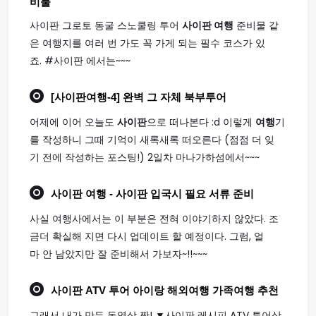
비물
사이판 그로토 동굴 스노쿨링 투어
사이판 여행
준비물 같
은 여행지를 여러 번 가도 꼭 가게 되는 필수 코스가 있
죠. #사이판 에서는~~~
[
사이판여행
-4] 완벽 그 자체 북부투어
어제에 이어 오늘도
사이판
으로 떠나본다 :d 이렇게
여행
기
를 작성하니 그때 기억이 새록새록 떠오른다 (점점 더 잊
기 전에 작성하는 포스팅!) 2일차 마나가하섬에서~~~
사이판 여행
- 사이판 입국시 필요 서류 준비
사실 여행사에서는 이 부분은 전혀 이야기하지 않았다. 조
금더 확실해 지면 다시 업데이트 할 예정이다. 그럼, 얼
마 안 남았지만 잘 준비해서 가보자~!!~~~
사이판
ATV 투어 아이랑 해외
여행
가족
여행
추천
그래서 내가 만든 동영상 짠! ▼사이판 레시피 ATV 투어상