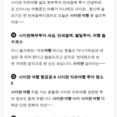
사이판 자유여행 셀프 북부투어 만세절벽 후기 안녕하세
요 신이나는 여행중인 여행가 이나예요 사이판... 동시에 슬
프기도 한 만세절벽이였어요 오늘은
사이판 여행
중 셀프투
어로~~~
사이판
북부투어 새섬, 만세절벽, 별빛투어,
여행
필
수코스
아니 필수에요~ 자유
여행
하시는 분들도 마나가하섬과 새
섬은 꼭 와야 한다고 말씀드리고 싶어요. 반대편으로 보
면 거대한 암석으로 된 산도 보입니다.
사이판
섬이라는~~~
사이판 여행
항공권 & 사이판 자유여행 투어 명소
5
사이판 여행
처음 가는 분들께 사이판 자유여행 관련한 투
어 정보도 함께 전합니다.
사이판 여행
매력
사이판 여행
매
력은 단연 천혜의 자연~~~