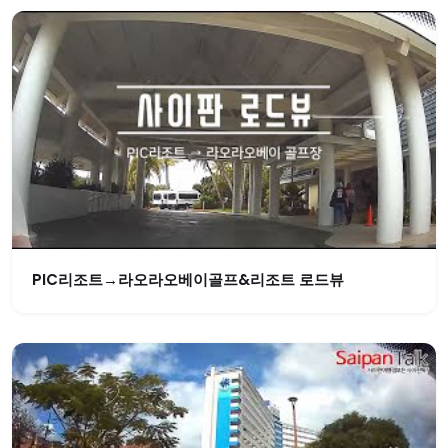
PIC리조트→라오라오베이골프&리조트 로드뷰