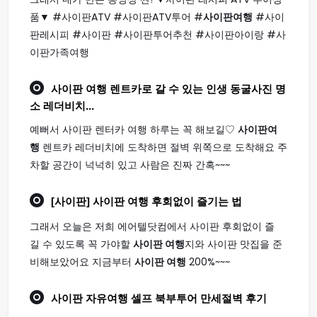
품▼ #사이판ATV #사이판ATV투어 #
사이판여행
#사이
판레시피 #사이판 #사이판투어추천 #사이판아이랑 #사
이판가족여행
사이판 여행
렌트카로 갈 수 있는 인생 동굴사진 명
소 레더비치...
예뻐서 사이판 렌터카 여행 하루는 꼭 해보길♡
사이판여
행
렌트카 레더비치에 도착하면 절벽 위쪽으로 도착해요 주
차할 공간이 넉넉히 있고 사람은 진짜 간혹~~~
[사이판]
사이판 여행
후회없이 즐기는 법
그래서 오늘은 저희 에어텔닷컴에서 사이판 후회없이 즐
길 수 있도록 꼭 가야할
사이판 여행
지와 사이판 맛집을 준
비해보았어요 지금부터
사이판 여행
200%~~~
사이판
자유
여행
셀프 북부투어 만세절벽 후기