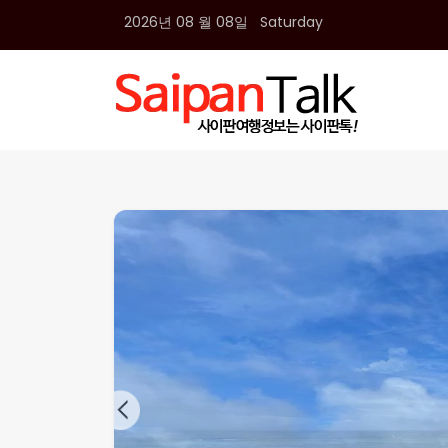
2026년 08 월 08일 Saturday
여행정보
생활정보
추천여행지
부동산
액티비티
운세
오늘날씨
로또
갤러리 & 동영상