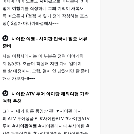
어제에 이어 오늘도
사이판
으로 떠나본다 :d 이
렇게
여행
기를 작성하니 그때 기억이 새록새
록 떠오른다 (점점 더 잊기 전에 작성하는 포스
팅!) 2일차 마나가하섬에서~~~
사이판 여행
- 사이판 입국시 필요 서류
준비
사실 여행사에서는 이 부분은 전혀 이야기하
지 않았다. 조금더 확실해 지면 다시 업데이
트 할 예정이다. 그럼, 얼마 안 남았지만 잘 준비
해서 가보자~!!~~~
사이판
ATV 투어 아이랑 해외
여행
가족
여행
추천
그래서 내가 만든 동영상 짠! ▼사이판 레시
피 ATV 투어상품▼ #사이판ATV #사이판ATV
투어 #
사이판여행
#사이판레시피 #사이판 #
사이판투어추천 #사이판아이랑 #사이판가족