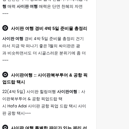
행
매력
사이판 여행
매력은 단연 천혜의 자연
~~~
사이판 여행
경비 4박 5일 준비물 총정리
사이판 여행
경비 4박 5일 준비물 총정리 건기
라서 지금 딱 떠나기 좋은 1월의 싸이판은 괌
과 비슷하면서도 더 시골스러운 분위기에 좀 더
~~~
사이판여행
:: 사이판북부투어 & 공항 픽
업드랍 택시
22(4박 5일) 사이판 힐링여행
사이판여행
:: 사
이판북부투어 & 공항 픽업드랍 택
시 Hafa Adai 사이판 공항 픽업 드랍 택시 사이
판 공항 택시~~~
사이판 여행
특별한 재미가 있는 제리 선