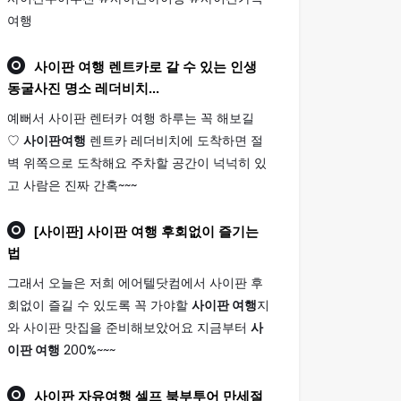
여행
사이판 여행
렌트카로 갈 수 있는 인생
동굴사진 명소 레더비치...
예뻐서 사이판 렌터카 여행 하루는 꼭 해보길
♡
사이판여행
렌트카 레더비치에 도착하면 절
벽 위쪽으로 도착해요 주차할 공간이 넉넉히 있
고 사람은 진짜 간혹~~~
[사이판]
사이판 여행
후회없이 즐기는
법
그래서 오늘은 저희 에어텔닷컴에서 사이판 후
회없이 즐길 수 있도록 꼭 가야할
사이판 여행
지
와 사이판 맛집을 준비해보았어요 지금부터
사
이판 여행
200%~~~
사이판
자유
여행
셀프 북부투어 만세절