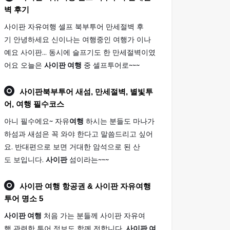
벽 후기
사이판 자유여행 셀프 북부투어 만세절벽 후
기 안녕하세요 신이나는 여행중인 여행가 이나
예요 사이판... 동시에 슬프기도 한 만세절벽이였
어요 오늘은
사이판 여행
중 셀프투어로~~~
사이판
북부투어 새섬, 만세절벽, 별빛투
어,
여행
필수코스
아니 필수에요~ 자유
여행
하시는 분들도 마나가
하섬과 새섬은 꼭 와야 한다고 말씀드리고 싶어
요. 반대편으로 보면 거대한 암석으로 된 산
도 보입니다.
사이판
섬이라는~~~
사이판 여행
항공권 & 사이판 자유여행
투어 명소 5
사이판 여행
처음 가는 분들께 사이판 자유여
행 관련한 투어 정보도 함께 전합니다.
사이판 여