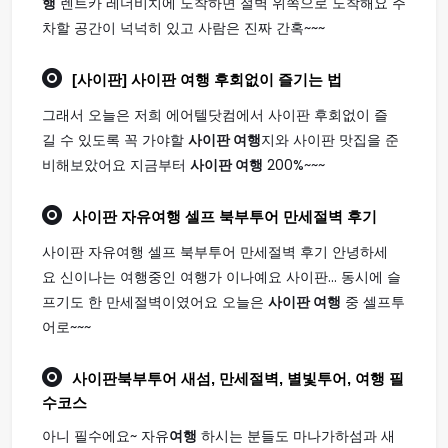
행
렌트카 레더비치에 도착하면 절벽 위쪽으로 도착해요 주
차할 공간이 넉넉히 있고 사람은 진짜 간혹~~~
[사이판]
사이판 여행
후회없이 즐기는 법
그래서 오늘은 저희 에어텔닷컴에서 사이판 후회없이 즐
길 수 있도록 꼭 가야할
사이판 여행
지와 사이판 맛집을 준
비해보았어요 지금부터
사이판 여행
200%~~~
사이판
자유
여행
셀프 북부투어 만세절벽 후기
사이판 자유여행 셀프 북부투어 만세절벽 후기 안녕하세
요 신이나는 여행중인 여행가 이나예요 사이판... 동시에 슬
프기도 한 만세절벽이였어요 오늘은
사이판 여행
중 셀프투
어로~~~
사이판
북부투어 새섬, 만세절벽, 별빛투어,
여행
필
수코스
아니 필수에요~ 자유
여행
하시는 분들도 마나가하섬과 새