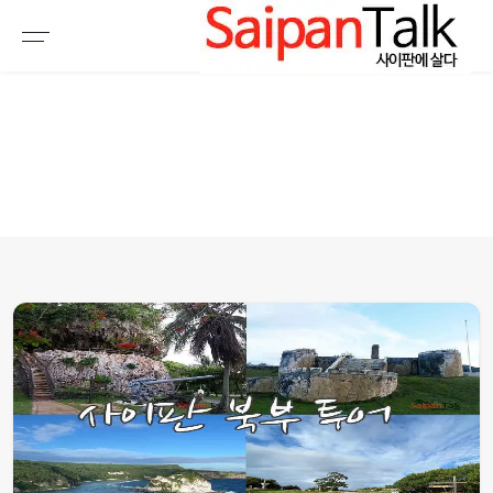
여행정보
생활정보
추천여행지
부동산
액티비티
운세
오늘날씨
로또
갤러리 & 동영상