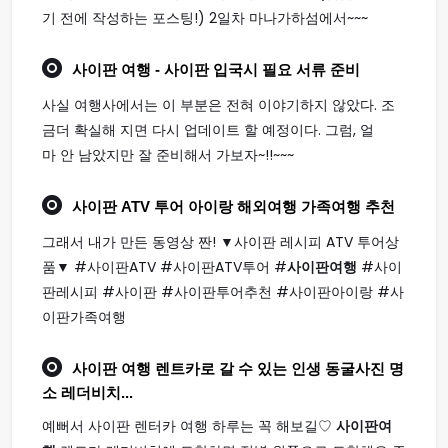
기 전에 작성하는 포스팅!) 2일차 마나가하섬에서~~~
사이판 여행
- 사이판 입국시 필요 서류 준비
사실 여행사에서는 이 부분은 전혀 이야기하지 않았다. 조
금더 확실해 지면 다시 업데이트 할 예정이다. 그럼, 얼
마 안 남았지만 잘 준비해서 가보자~!!~~~
사이판
ATV 투어 아이랑 해외
여행
가족
여행
추천
그래서 내가 만든 동영상 짠! ▼사이판 레시피 ATV 투어상
품▼ #사이판ATV #사이판ATV투어 #
사이판여행
#사이
판레시피 #사이판 #사이판투어추천 #사이판아이랑 #사
이판가족여행
사이판 여행
렌트카로 갈 수 있는 인생 동굴사진 명
소 레더비치...
예뻐서 사이판 렌터카 여행 하루는 꼭 해보길♡
사이판여