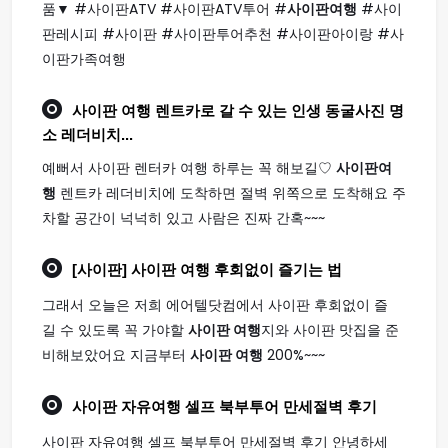
품▼ #사이판ATV #사이판ATV투어 #
사이판여행
#사이
판레시피 #사이판 #사이판투어추천 #사이판아이랑 #사
이판가족여행
사이판 여행
렌트카로 갈 수 있는 인생 동굴사진 명
소 레더비치...
예뻐서 사이판 렌터카 여행 하루는 꼭 해보길♡
사이판여
행
렌트카 레더비치에 도착하면 절벽 위쪽으로 도착해요 주
차할 공간이 넉넉히 있고 사람은 진짜 간혹~~~
[사이판]
사이판 여행
후회없이 즐기는 법
그래서 오늘은 저희 에어텔닷컴에서 사이판 후회없이 즐
길 수 있도록 꼭 가야할
사이판 여행
지와 사이판 맛집을 준
비해보았어요 지금부터
사이판 여행
200%~~~
사이판
자유
여행
셀프 북부투어 만세절벽 후기
사이판 자유여행 셀프 북부투어 만세절벽 후기 안녕하세