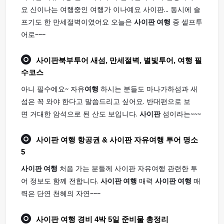
요 신이나는 여행중인 여행가 이나예요 사이판... 동시에 슬
프기도 한 만세절벽이였어요 오늘은
사이판 여행
중 셀프투
어로~~~
사이판
북부투어 새섬, 만세절벽, 별빛투어,
여행
필
수코스
아니 필수에요~ 자유
여행
하시는 분들도 마나가하섬과 새
섬은 꼭 와야 한다고 말씀드리고 싶어요. 반대편으로 보
면 거대한 암석으로 된 산도 보입니다.
사이판
섬이라는~~~
사이판 여행
항공권 & 사이판 자유여행 투어 명소
5
사이판 여행
처음 가는 분들께 사이판 자유여행 관련한 투
어 정보도 함께 전합니다.
사이판 여행
매력
사이판 여행
매
력은 단연 천혜의 자연~~~
사이판 여행
경비 4박 5일 준비물 총정리