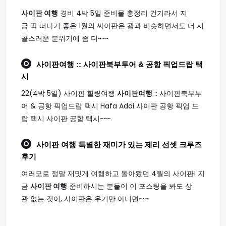
사이판 여행
경비 4박 5일 준비물 총정리 건기라서 지
금 딱 떠나기 좋은 1월의 싸이판은 괌과 비슷하면서도 더 시
골스러운 분위기에 좀 더~~~
사이판여행
:: 사이판북부투어 & 공항 픽업드랍 택
시
22(4박 5일) 사이판 힐링여행
사이판여행
:: 사이판북부투
어 & 공항 픽업드랍 택시 Hafa Adai 사이판 공항 픽업 드
랍 택시 사이판 공항 택시~~~
사이판 여행
특별한 재미가 있는 제리 선셋 크루즈
후기
여러모로 정말 재밋게 여행하고 돌아왔던 4월의 사이판! 지
금
사이판 여행
준비하시는 분들이 이 포스팅을 봐도 상
관 없는 것이, 사이판은 우기만 아니면~~~