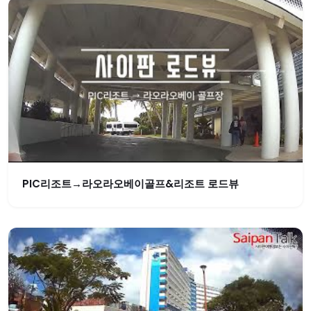
PIC리조트→라오라오베이골프&리조트 로드뷰