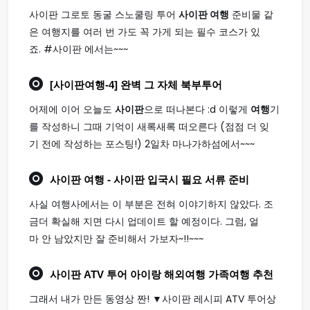
사이판 그로토 동굴 스노쿨링 투어
사이판 여행
준비물 같
은 여행지를 여러 번 가도 꼭 가게 되는 필수 코스가 있
죠. #사이판 에서는~~~
[
사이판여행
-4] 완벽 그 자체 북부투어
어제에 이어 오늘도
사이판
으로 떠나본다 :d 이렇게
여행
기
를 작성하니 그때 기억이 새록새록 떠오른다 (점점 더 잊
기 전에 작성하는 포스팅!) 2일차 마나가하섬에서~~~
사이판 여행
- 사이판 입국시 필요 서류 준비
사실 여행사에서는 이 부분은 전혀 이야기하지 않았다. 조
금더 확실해 지면 다시 업데이트 할 예정이다. 그럼, 얼
마 안 남았지만 잘 준비해서 가보자~!!~~~
사이판
ATV 투어 아이랑 해외
여행
가족
여행
추천
그래서 내가 만든 동영상 짠! ▼사이판 레시피 ATV 투어상