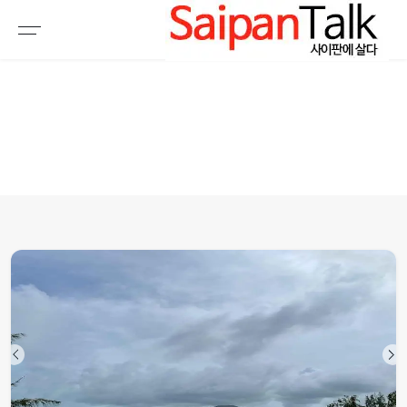
여행정보
생활정보
추천여행지
부동산
액티비티
운세
오늘날씨
로또
갤러리 & 동영상