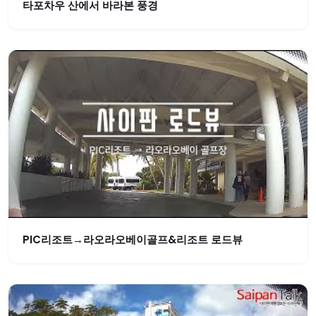
타포차우 산에서 바라본 풍경
PIC리조트→라오라오베이골프&리조트 로드뷰