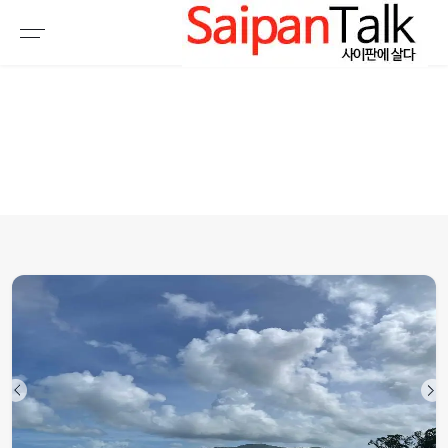
여행정보
생활정보
추천여행지
부동산
액티비티
운세
오늘날씨
로또
갤러리 & 동영상