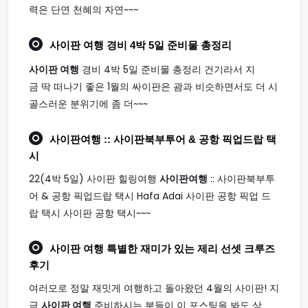
력은 단연 천혜의 자연~~~
사이판 여행
경비 4박 5일 준비물 총정리
사이판 여행
경비 4박 5일 준비물 총정리 건기라서 지
금 딱 떠나기 좋은 1월의 싸이판은 괌과 비슷하면서도 더 시
골스러운 분위기에 좀 더~~~
사이판여행
:: 사이판북부투어 & 공항 픽업드랍 택
시
22(4박 5일) 사이판 힐링여행
사이판여행
:: 사이판북부투
어 & 공항 픽업드랍 택시 Hafa Adai 사이판 공항 픽업 드
랍 택시 사이판 공항 택시~~~
사이판 여행
특별한 재미가 있는 제리 선셋 크루즈
후기
여러모로 정말 재밋게 여행하고 돌아왔던 4월의 사이판! 지
금
사이판 여행
준비하시는 분들이 이 포스팅을 봐도 상