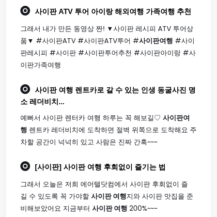
사이판
ATV 투어 아이랑 해외
여행
가족
여행
추천
그래서 내가 만든 동영상 짠! ▼사이판 레시피 ATV 투어상
품▼ #사이판ATV #사이판ATV투어 #
사이판여행
#사이
판레시피 #사이판 #사이판투어추천 #사이판아이랑 #사
이판가족여행
사이판 여행
렌트카로 갈 수 있는 인생 동굴사진 명
소 레더비치...
예뻐서 사이판 렌터카 여행 하루는 꼭 해보길♡
사이판여
행
렌트카 레더비치에 도착하면 절벽 위쪽으로 도착해요 주
차할 공간이 넉넉히 있고 사람은 진짜 간혹~~~
[사이판]
사이판 여행
후회없이 즐기는 법
그래서 오늘은 저희 에어텔닷컴에서 사이판 후회없이 즐
길 수 있도록 꼭 가야할
사이판 여행
지와 사이판 맛집을 준
비해보았어요 지금부터
사이판 여행
200%~~~