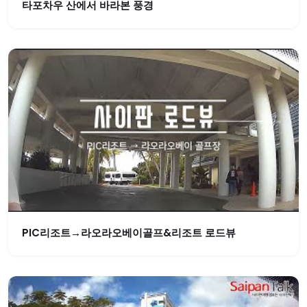
타포차우 산에서 바라본 풍경
PIC리조트→라오라오베이골프&리조트 로드뷰