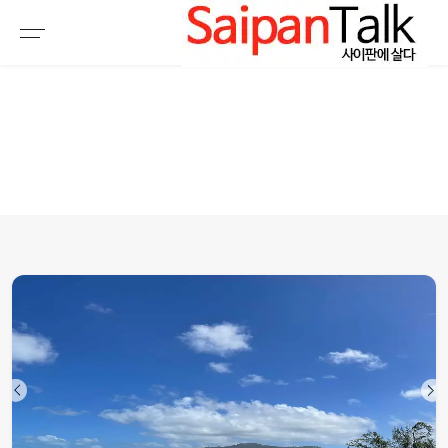
여행정보
생활정보
추천여행지
부동산
액티비티
운세
오늘날씨
로또
갤러리 & 동영상