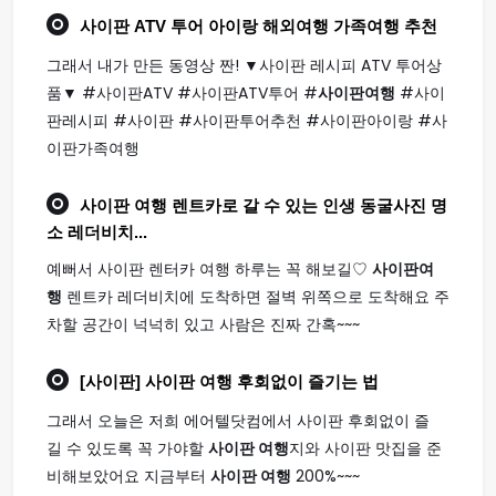
사이판
ATV 투어 아이랑 해외
여행
가족
여행
추천
그래서 내가 만든 동영상 짠! ▼사이판 레시피 ATV 투어상
품▼ #사이판ATV #사이판ATV투어 #
사이판여행
#사이
판레시피 #사이판 #사이판투어추천 #사이판아이랑 #사
이판가족여행
사이판 여행
렌트카로 갈 수 있는 인생 동굴사진 명
소 레더비치...
예뻐서 사이판 렌터카 여행 하루는 꼭 해보길♡
사이판여
행
렌트카 레더비치에 도착하면 절벽 위쪽으로 도착해요 주
차할 공간이 넉넉히 있고 사람은 진짜 간혹~~~
[사이판]
사이판 여행
후회없이 즐기는 법
그래서 오늘은 저희 에어텔닷컴에서 사이판 후회없이 즐
길 수 있도록 꼭 가야할
사이판 여행
지와 사이판 맛집을 준
비해보았어요 지금부터
사이판 여행
200%~~~