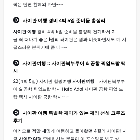
력은 단연 천혜의 자연~~~
사이판 여행
경비 4박 5일 준비물 총정리
사이판 여행
경비 4박 5일 준비물 총정리 건기라서 지
금 딱 떠나기 좋은 1월의 싸이판은 괌과 비슷하면서도 더 시
골스러운 분위기에 좀 더~~~
사이판여행
:: 사이판북부투어 & 공항 픽업드랍 택
시
22(4박 5일) 사이판 힐링여행
사이판여행
:: 사이판북부투
어 & 공항 픽업드랍 택시 Hafa Adai 사이판 공항 픽업 드
랍 택시 사이판 공항 택시~~~
사이판 여행
특별한 재미가 있는 제리 선셋 크루즈
후기
여러모로 정말 재밋게 여행하고 돌아왔던 4월의 사이판! 지
금
사이판 여행
준비하시는 분들이 이 포스팅을 봐도 상