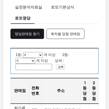
실전분석자료실
로또기본상식
로또명당
명당판매점 찾기
회차별 당첨 판매점
1등:
개 이상 2등:
개 이상 상세 :
1
2
전화
등
등
판매점
주소
번호
당
당
첨
첨
씨스페