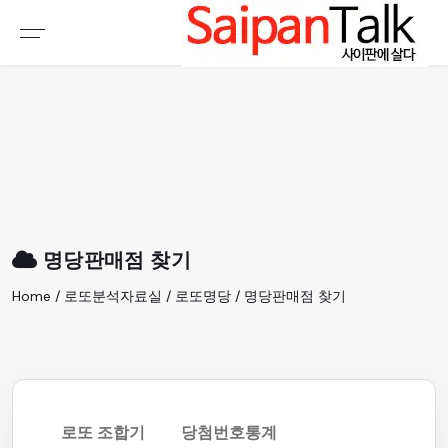
여행정보
생활정보
추천여행지
부동산
액티비티
운세
오늘날씨
로또
명당판매점 찾기
갤러리 & 동영상
Home / 로또분석자료실 / 로또명당 / 명당판매점 찾기
로또 조합기
당첨번호통계