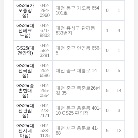
GS25(가
042-
대전 동구 가오동 654
오중앙
284-
0
1
101호
점)
0960
GS25(대
042-
대전 유성구 관평동
전테크
671-
1
4
833번지
노점)
8893
042-
GS25(대
대전 중구 안영동 656-
582-
0
1
전안영)
5
3281
GS25(대
042-
전국일
252-
대전 중구 대흥로 14
0
5
점)
6586
GS25(중
042-
대전 중구 목중로26번
촌현대
255-
5
14
길 35
점)
0554
GS25(대
042-
대전 동구 용운동 401-
전판암
273-
0
3
10 GS25 편의점
점)
7171
GS25(대
042-
대전 서구 용문로 41-
전시네
528-
5
12
88
마점)
1125