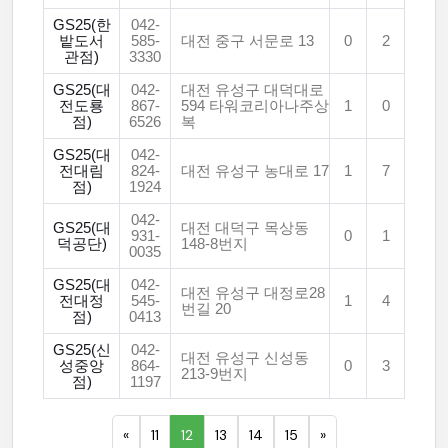
GS25(한
042-
밭도서
585-
대전 중구 서문로 13
0
2
관점)
3330
GS25(대
042-
대전 유성구 대덕대로
전도룡
867-
594 타워코리아나주상
1
0
점)
6526
복
GS25(대
042-
전대림
824-
대전 유성구 농대로 17
1
7
점)
1924
042-
GS25(대
대전 대덕구 목상동
931-
0
1
덕공단)
148-8번지
0035
GS25(대
042-
대전 유성구 대정로28
전대정
545-
1
4
번길 20
점)
0413
GS25(신
042-
대전 유성구 신성동
성중앙
864-
0
3
213-9번지
점)
1197
«
11
12
13
14
15
»