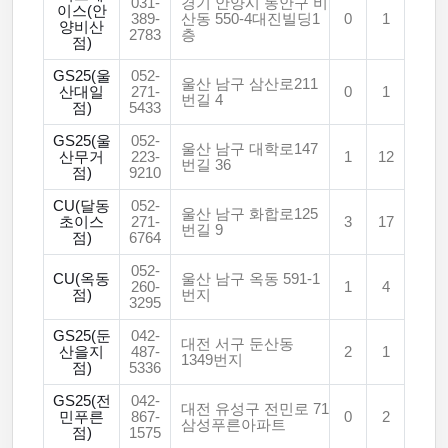
031-
경기 안양시 동안구 비
이스(안
389-
산동 550-4대진빌딩1
0
1
양비산
2783
층
점)
GS25(울
052-
울산 남구 삼산로211
산대일
271-
0
1
번길 4
점)
5433
GS25(울
052-
울산 남구 대학로147
산무거
223-
1
12
번길 36
점)
9210
CU(달동
052-
울산 남구 화합로125
초이스
271-
3
17
번길 9
점)
6764
052-
CU(옥동
울산 남구 옥동 591-1
260-
1
4
점)
번지
3295
GS25(둔
042-
대전 서구 둔산동
산을지
487-
2
1
1349번지
점)
5336
GS25(전
042-
대전 유성구 전민로 71
민푸른
867-
0
2
삼성푸른아파트
점)
1575