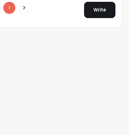
1
Write