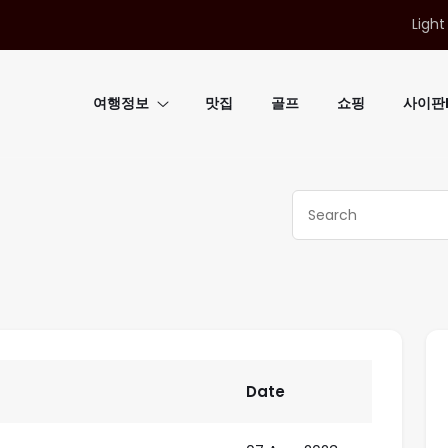
Light
여행정보
맛집
골프
쇼핑
사이판B
Date