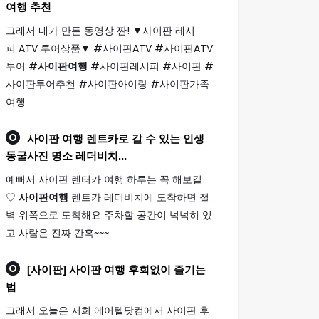
여행
추천
그래서 내가 만든 동영상 짠! ▼사이판 레시
피 ATV 투어상품▼ #사이판ATV #사이판ATV
투어 #
사이판여행
#사이판레시피 #사이판 #
사이판투어추천 #사이판아이랑 #사이판가족
여행
사이판 여행
렌트카로 갈 수 있는 인생
동굴사진 명소 레더비치...
예뻐서 사이판 렌터카 여행 하루는 꼭 해보길
♡
사이판여행
렌트카 레더비치에 도착하면 절
벽 위쪽으로 도착해요 주차할 공간이 넉넉히 있
고 사람은 진짜 간혹~~~
[사이판]
사이판 여행
후회없이 즐기는
법
그래서 오늘은 저희 에어텔닷컴에서 사이판 후