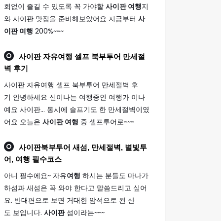
회없이 즐길 수 있도록 꼭 가야할
사이판 여행
지
와 사이판 맛집을 준비해보았어요 지금부터
사
이판 여행
200%~~~
사이판
자유
여행
셀프 북부투어 만세절
벽 후기
사이판 자유여행 셀프 북부투어 만세절벽 후
기 안녕하세요 신이나는 여행중인 여행가 이나
예요 사이판... 동시에 슬프기도 한 만세절벽이였
어요 오늘은
사이판 여행
중 셀프투어로~~~
사이판
북부투어 새섬, 만세절벽, 별빛투
어,
여행
필수코스
아니 필수에요~ 자유
여행
하시는 분들도 마나가
하섬과 새섬은 꼭 와야 한다고 말씀드리고 싶어
요. 반대편으로 보면 거대한 암석으로 된 산
도 보입니다.
사이판
섬이라는~~~