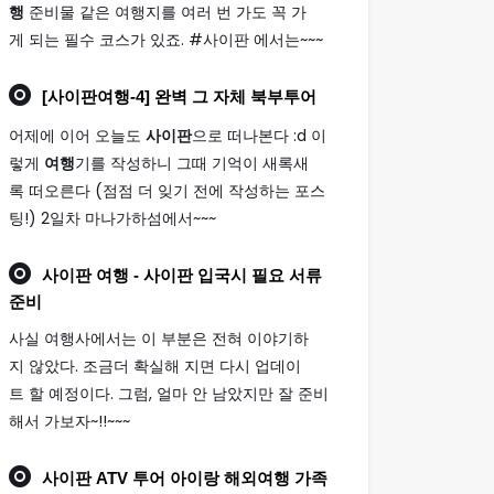
행
준비물 같은 여행지를 여러 번 가도 꼭 가
게 되는 필수 코스가 있죠. #사이판 에서는~~~
[
사이판여행
-4] 완벽 그 자체 북부투어
어제에 이어 오늘도
사이판
으로 떠나본다 :d 이
렇게
여행
기를 작성하니 그때 기억이 새록새
록 떠오른다 (점점 더 잊기 전에 작성하는 포스
팅!) 2일차 마나가하섬에서~~~
사이판 여행
- 사이판 입국시 필요 서류
준비
사실 여행사에서는 이 부분은 전혀 이야기하
지 않았다. 조금더 확실해 지면 다시 업데이
트 할 예정이다. 그럼, 얼마 안 남았지만 잘 준비
해서 가보자~!!~~~
사이판
ATV 투어 아이랑 해외
여행
가족