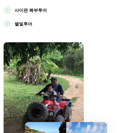
사이판 북부투어
별빛투어