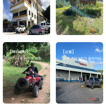
상세보기
상세보기
[액티비티]
[쇼핑]
ATV 4륜 바이크 체험
조텐 슈퍼스토아 올레아이
점
상세보기
상세보기