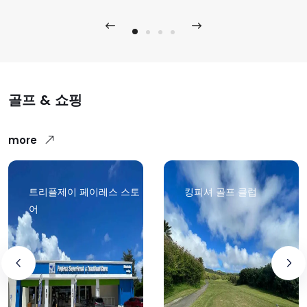
골프 & 쇼핑
more
트리플제이 페이레스 스토
킹피셔 골프 클럽
어