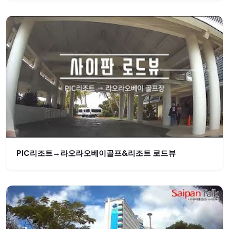
PIC리조트→라오라오베이골프&리조트 로드뷰