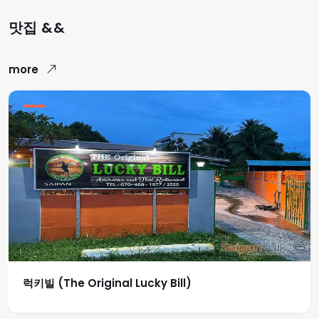
맛집 &&
more
럭키빌 (The Original Lucky Bill)