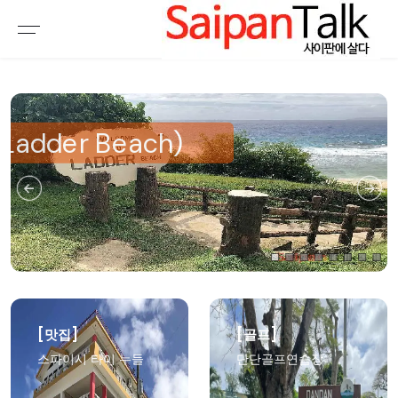
여행정보
생활정보
추천여행지
부동산
액티비티
운세
오늘날씨
로또
갤러리 & 동영상
[맛집]
[골프]
스파이시 타이 누들
단단골프연습장