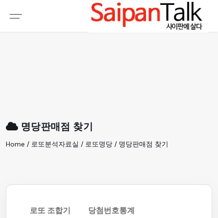
여행정보
생활정보
추천여행지
부동산
액티비티
운세
오늘날씨
로또
명당판매점 찾기
갤러리 & 동영상
Home / 로또분석자료실 / 로또명당 / 명당판매점 찾기
로또 조합기
당첨번호통계