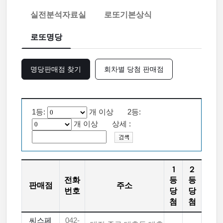
실전분석자료실
로또기본상식
로또명당
명당판매점 찾기
회차별 당첨 판매점
1등:
개 이상 2등:
개 이상 상세 :
1
2
전화
등
등
판매점
주소
번호
당
당
첨
첨
씨스페
042-