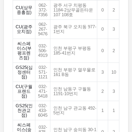
062-
광주 서구 치평동
CU(상무
372-
1184-2상무골든타운
0
2
중흥점)
7356
107 108호
062-
CU(광주
광주 북구 오치동 977-
267-
0
3
오치점)
1번지
9476
씨스페
032-
이스(부
인천 부평구 부평동
506-
0
2
평프렌
185-41번지
4919
즈점)
GS25(십
032-
인천 부평구 열우물로
정센터
571-
3
10
161 B동
점)
1121
CU(구월
032-
인천 남동구 구월동
프랜드
471-
2
3
1191-10번지
점)
5418
GS25(인
032-
인천 남구 관교동 492-
천관교
433-
1
1
5번지
점)
6045
씨스페
032-
이스(숭
인천 남구 숭의동 30-1