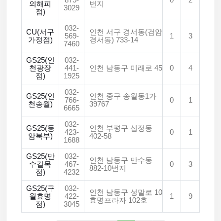
875-
0
2
의해피
번지
3029
점)
032-
CU(서구
인천 서구 경서동(검암
569-
1
3
가정점)
경서동) 733-14
7460
GS25(인
032-
천광장
441-
인천 남동구 미래로 45
0
4
점)
1925
032-
GS25(인
인천 중구 송월동1가
766-
0
1
천송월)
39767
6665
032-
GS25(동
인천 부평구 십정동
423-
0
1
암북부)
402-58
1688
GS25(만
032-
인천 남동구 만수동
수길목
467-
0
3
882-10번지
점)
4232
GS25(구
032-
인천 남동구 성말로 10
월효명
422-
1
9
효명프라자 102호
점)
3045