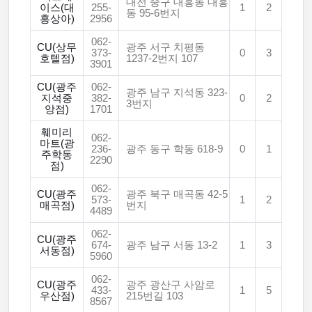
대전 중구 대흥동 대흥
이스(대
255-
1
2
동 95-6번지
흥상아)
2956
062-
CU(상무
광주 서구 치평동
373-
0
3
호텔점)
1237-2번지 107
3901
CU(광주
062-
광주 남구 지석동 323-
지석중
382-
0
2
3번지
앙점)
1701
훼미리
062-
마트(광
236-
광주 동구 학동 618-9
0
1
주학동
2290
점)
062-
CU(광주
광주 북구 매곡동 42-5
573-
1
2
매곡점)
번지
4489
062-
CU(광주
674-
광주 남구 서동 13-2
1
3
서동점)
5960
062-
CU(광주
광주 광산구 사암로
433-
1
5
우산점)
215번길 103
8567