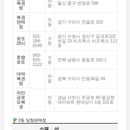
자
복권
울산 중구 번영로 586
동
방
복권
자
판매
경기 구리시 안골로 103
동
점
031-
경기 수원시 권선구 금곡로102
로또
수
294-
번길 15 비즈웍스 비즈웍스 111
25시
동
4149
호
063-
춘향
수
625-
전북 남원시 동림로 102-1
로또
동
2122
대박
자
복권
경북 구미시 인동36길 34
동
방
억만
금로
자
경남 사천시 주공로 60 용강현
또복
동
대아파트 현대상가 1동 101호
권
2등 당첨판매점
소재
선