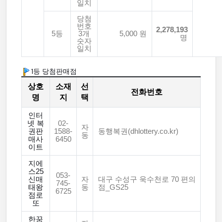
일치
당첨
번호
2,278,193
5등
3개
5,000 원
명
숫자
일치
1등 당첨판매점
상호
소재
선
전화번호
명
지
택
인터
넷 복
02-
자
권판
1588-
동행복권(dhlottery.co.kr)
동
매사
6450
이트
지에
스25
053-
신매
자
대구 수성구 욱수천로 70 편의
745-
태왕
동
점_GS25
6725
점로
또
한꿈