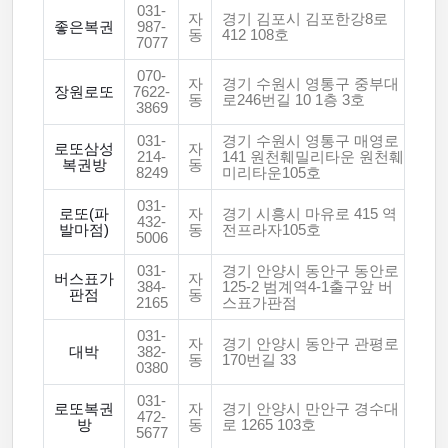
031-
자
경기 김포시 김포한강8로
좋은복권
987-
동
412 108호
7077
070-
자
경기 수원시 영통구 중부대
장원로또
7622-
동
로246번길 10 1층 3호
3869
031-
경기 수원시 영통구 매영로
로또삼성
자
214-
141 원천훼밀리타운 원천훼
복권방
동
8249
미리타운105호
031-
로또(파
자
경기 시흥시 마유로 415 역
432-
발마점)
동
전프라자105호
5006
031-
경기 안양시 동안구 동안로
버스표가
자
384-
125-2 범계역4-1출구앞 버
판점
동
2165
스표가판점
031-
자
경기 안양시 동안구 관평로
대박
382-
동
170번길 33
0380
031-
로또복권
자
경기 안양시 만안구 경수대
472-
방
동
로 1265 103호
5677