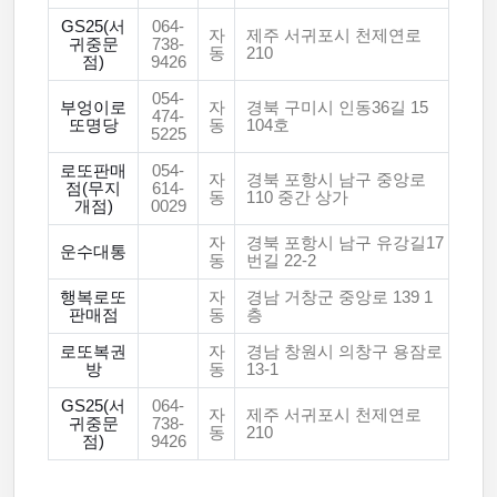
GS25(서
064-
자
제주 서귀포시 천제연로
귀중문
738-
동
210
점)
9426
054-
부엉이로
자
경북 구미시 인동36길 15
474-
또명당
동
104호
5225
로또판매
054-
자
경북 포항시 남구 중앙로
점(무지
614-
동
110 중간 상가
개점)
0029
자
경북 포항시 남구 유강길17
운수대통
동
번길 22-2
행복로또
자
경남 거창군 중앙로 139 1
판매점
동
층
로또복권
자
경남 창원시 의창구 용잠로
방
동
13-1
GS25(서
064-
자
제주 서귀포시 천제연로
귀중문
738-
동
210
점)
9426