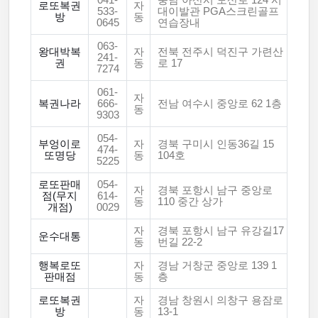
041-
충남 아산시 모산로 124 시
로또복권
자
533-
대이발관 PGA스크린골프
방
동
0645
연습장내
063-
왕대박복
자
전북 전주시 덕진구 가련산
241-
권
동
로 17
7274
061-
자
복권나라
666-
전남 여수시 중앙로 62 1층
동
9303
054-
부엉이로
자
경북 구미시 인동36길 15
474-
또명당
동
104호
5225
로또판매
054-
자
경북 포항시 남구 중앙로
점(무지
614-
동
110 중간 상가
개점)
0029
자
경북 포항시 남구 유강길17
운수대통
동
번길 22-2
행복로또
자
경남 거창군 중앙로 139 1
판매점
동
층
로또복권
자
경남 창원시 의창구 용잠로
방
동
13-1