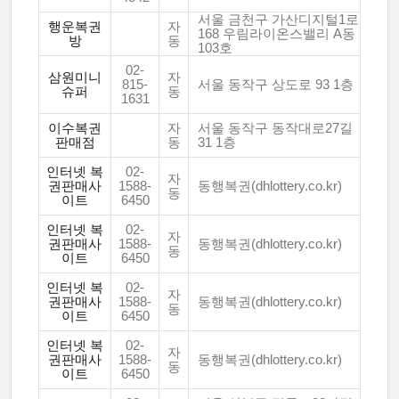
서울 금천구 가산디지털1로
행운복권
자
168 우림라이온스밸리 A동
방
동
103호
02-
삼원미니
자
815-
서울 동작구 상도로 93 1층
슈퍼
동
1631
이수복권
자
서울 동작구 동작대로27길
판매점
동
31 1층
인터넷 복
02-
자
권판매사
1588-
동행복권(dhlottery.co.kr)
동
이트
6450
인터넷 복
02-
자
권판매사
1588-
동행복권(dhlottery.co.kr)
동
이트
6450
인터넷 복
02-
자
권판매사
1588-
동행복권(dhlottery.co.kr)
동
이트
6450
인터넷 복
02-
자
권판매사
1588-
동행복권(dhlottery.co.kr)
동
이트
6450