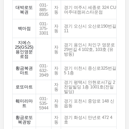
031-
대박로또
자
경기 여주시 세종로 324 CU
885-
복권
동
여주대캠퍼스타운점
8935
031-
자
경기 오산시 오산로190번길
백마점
375-
동
11
3301
지에스
경기 용인시 처인구 영문로
25(GS25)
자
29번길 4 102호, 103호 (유
용인영문
동
방동)
로점
031-
황금복권
자
경기 이천시 증신로325번길
632-
마트
동
5 1층
3949
경기 평택시 안현로서7길 2
자
로또마트
전일빌딩 1층 1001호(전일
동
빌딩)
031-
훼미리마
자
경기 포천시 중앙로 148 신
535-
트
동
읍동
5944
황금로또
자
경기 화성시 만년로 472 4
복권방
동
호