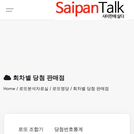
여행정보
생활정보
추천여행지
부동산
액티비티
운세
오늘날씨
로또
회차별 당첨 판매점
갤러리 & 동영상
Home / 로또분석자료실 / 로또명당 / 회차별 당첨 판매점
로또 조합기
당첨번호통계