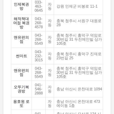
033-
인제복권
자
463-
강원 인제군 비봉로 11-1
방
동
0645
해적책대
043-
자
충북 청주시 서원구 대원로
여점 복권
268-
동
28
방
4578
043-
충북 청주시 흥덕구 덕암로
맨유편의
자
268-
30번길 31 두진메인빌 상가
점
동
5549
105호
043-
자
충북 청주시 흥덕구 진재로
썬마트
232-
동
23번길 25
3015
043-
충북 청주시 흥덕구 덕암로
맨유편의
자
268-
30번길 31 두진메인빌 상가
점
동
5549
105호
041-
오뚜기복
자
546-
충남 아산시 온천대로 1094
권방
동
2888
용호원 로
자
충남 아산시 온천대로 473
또
동
에이동 1층