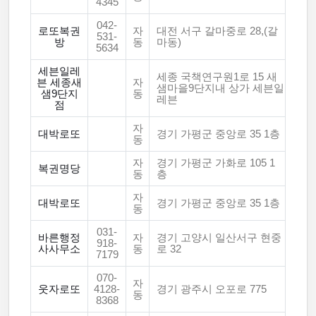
4345
042-
로또복권
자
대전 서구 갈마중로 28,(갈
531-
방
동
마동)
5634
세븐일레
세종 국책연구원1로 15 새
븐 세종새
자
샘마을9단지내 상가 세븐일
샘9단지
동
레븐
점
자
대박로또
경기 가평군 중앙로 35 1층
동
자
경기 가평군 가화로 105 1
복권명당
동
층
자
대박로또
경기 가평군 중앙로 35 1층
동
031-
바른행정
자
경기 고양시 일산서구 현중
918-
사사무소
동
로 32
7179
070-
자
웃자로또
4128-
경기 광주시 오포로 775
동
8368