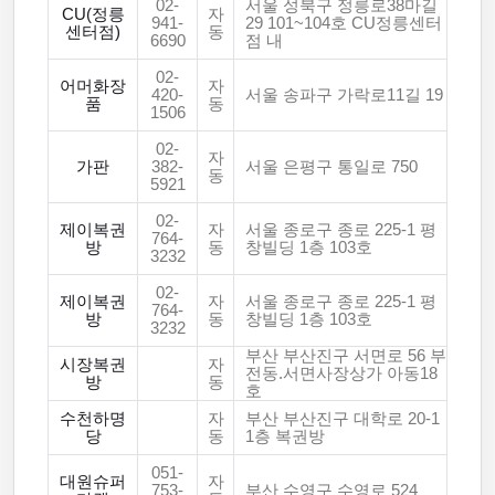
02-
서울 성북구 정릉로38마길
CU(정릉
자
941-
29 101~104호 CU정릉센터
센터점)
동
6690
점 내
02-
어머화장
자
420-
서울 송파구 가락로11길 19
품
동
1506
02-
자
가판
382-
서울 은평구 통일로 750
동
5921
02-
제이복권
자
서울 종로구 종로 225-1 평
764-
방
동
창빌딩 1층 103호
3232
02-
제이복권
자
서울 종로구 종로 225-1 평
764-
방
동
창빌딩 1층 103호
3232
부산 부산진구 서면로 56 부
시장복권
자
전동.서면사장상가 아동18
방
동
호
수천하명
자
부산 부산진구 대학로 20-1
당
동
1층 복권방
051-
대원슈퍼
자
753-
부산 수영구 수영로 524