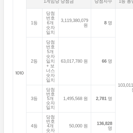
1게임당 당첨금
당첨자수
1등 
당첨
번호
3,119,380,079
1등
6개
8
명
원
숫자
일치
당첨
번호
5개
숫자
2등
일치
63,017,780 원
66
명
+ 보
너스
1010
숫자
일치
103,011
당첨
번호
3등
5개
1,495,568 원
2,781
명
숫자
일치
당첨
번호
136,828
4등
4개
50,000 원
명
숫자