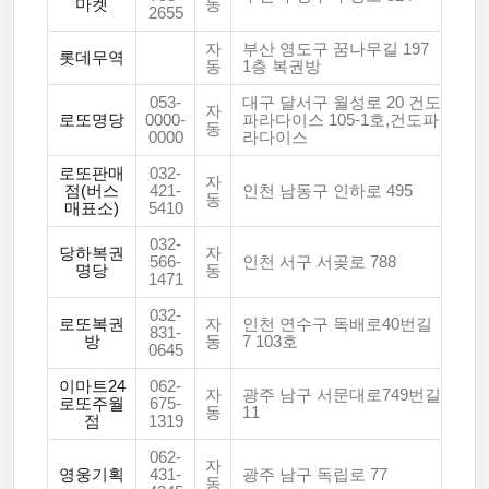
마켓
동
2655
자
부산 영도구 꿈나무길 197
롯데무역
동
1층 복권방
053-
대구 달서구 월성로 20 건도
자
로또명당
0000-
파라다이스 105-1호,건도파
동
0000
라다이스
로또판매
032-
자
점(버스
421-
인천 남동구 인하로 495
동
매표소)
5410
032-
당하복권
자
566-
인천 서구 서곶로 788
명당
동
1471
032-
로또복권
자
인천 연수구 독배로40번길
831-
방
동
7 103호
0645
이마트24
062-
자
광주 남구 서문대로749번길
로또주월
675-
동
11
점
1319
062-
자
영웅기획
431-
광주 남구 독립로 77
동