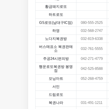
황금돼지로또
하트로또
GS로또(남대구IC점)
080-555-2525
하영
032-568-2747
노다지복권방
032-819-6338
버스매표소 복권판매
032-761-5555
소
주공24시편의방
042-271-4779
행운로또복권방 봉명
042-525-8588
점
모닝마트
052-268-4759
서민
드림로또
복권나라
031-491-1211