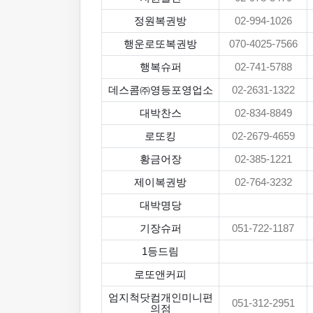
정원복권방
02-994-1026
행운로또복권방
070-4025-7566
행복슈퍼
02-741-5788
데스콤㈜영등포영업소
02-2631-1322
대박찬스
02-834-8849
로또킹
02-2679-4659
황금어장
02-385-1221
제이복권방
02-764-3232
대박명당
기장슈퍼
051-722-1187
1등드림
로또앤커피
엄지척닷컴개인미니편
051-312-2951
의점