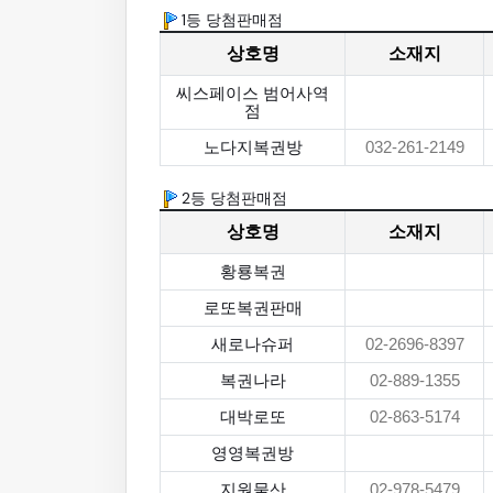
1등 당첨판매점
상호명
소재지
씨스페이스 범어사역
점
노다지복권방
032-261-2149
2등 당첨판매점
상호명
소재지
황룡복권
로또복권판매
새로나슈퍼
02-2696-8397
복권나라
02-889-1355
대박로또
02-863-5174
영영복권방
지원물산
02-978-5479