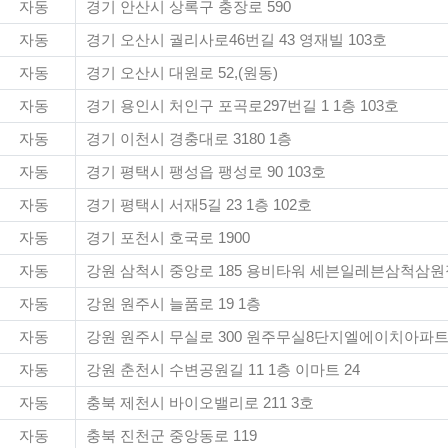
자동
경기 안산시 상록구 충장로 590
자동
경기 오산시 궐리사로46번길 43 영재빌 103호
자동
경기 오산시 대원로 52,(원동)
자동
경기 용인시 처인구 포곡로297번길 1 1층 103호
자동
경기 이천시 경충대로 3180 1층
자동
경기 평택시 팽성읍 팽성로 90 103호
자동
경기 평택시 서재5길 23 1층 102호
자동
경기 포천시 호국로 1900
자동
강원 삼척시 중앙로 185 용비타워 세븐일레븐삼척삼원
자동
강원 원주시 늘품로 19 1층
자동
강원 원주시 무실로 300 원주무실8단지엘에이치아파트 
자동
강원 춘천시 수변공원길 11 1층 이마트 24
자동
충북 제천시 바이오밸리로 211 3호
자동
충북 진천군 중앙동로 119