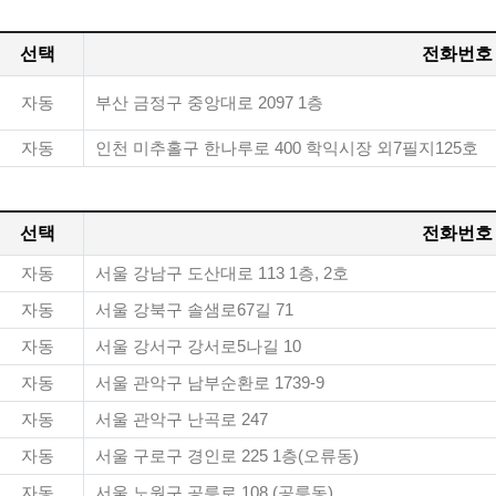
선택
전화번호
자동
부산 금정구 중앙대로 2097 1층
자동
인천 미추홀구 한나루로 400 학익시장 외7필지125호
선택
전화번호
자동
서울 강남구 도산대로 113 1층, 2호
자동
서울 강북구 솔샘로67길 71
자동
서울 강서구 강서로5나길 10
자동
서울 관악구 남부순환로 1739-9
자동
서울 관악구 난곡로 247
자동
서울 구로구 경인로 225 1층(오류동)
자동
서울 노원구 공릉로 108,(공릉동)