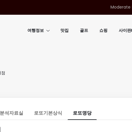
Moderate 
여행정보
맛집
골프
쇼핑
사이판B
매점
분석자료실
로또기본상식
로또명당