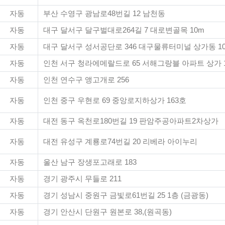
자동
부산 수영구 광남로48번길 12 남천동
자동
대구 달서구 달구벌대로264길 7 대로변골목 10m
자동
대구 달서구 성서공단로 346 대구물류터미널 상가동 108
자동
인천 서구 청라에메랄드로 65 서해그랑블 아파트 상가 
자동
인천 연수구 앵고개로 256
자동
인천 중구 우현로 69 중앙로지하상가 163호
자동
대전 동구 옥천로180번길 19 판암주공아파트2차상가
자동
대전 유성구 계룡로74번길 20 리베라 아이누리
자동
울산 남구 장생포고래로 183
자동
경기 광주시 무들로 211
자동
경기 성남시 중원구 금빛로61번길 25 1층 (금광동)
자동
경기 안산시 단원구 원본로 38,(원곡동)