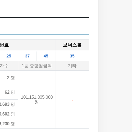
번호
보너스볼
25
37
45
35
자수
1등 총당첨금액
기타
2
명
62
명
101,151,805,000
:
원
2,693
명
0,602
명
6,230
명