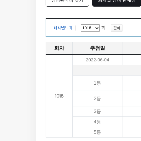
명당판매점 찾기
회차별 당첨 판매점
회
회차
추첨일
2022-06-04
1등
1018
2등
3등
4등
5등