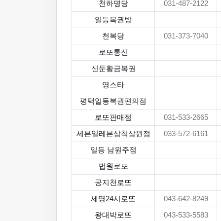
천하명당
031-487-2122
일등복권방
천복당
031-373-7040
로또통신
신둔황금복권
영스타
평택일등복권편의점
로또판매점
031-533-2665
세븐일레븐삼척삼원점
033-572-6161
일등 남원주점
법원로또
공지천로또
세명24시로또
043-642-8249
왕대박로또
043-533-5583