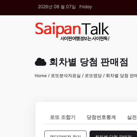
2026년 08 월 07일 Friday
여행정보
생활정보
추천여행지
부동산
액티비티
운세
회차별 당첨 판매점
오늘날씨
로또
Home / 로또분석자료실 / 로또명당 / 회차별 당첨 판
갤러리 & 동영상
로또 조합기
당첨번호통계
실전