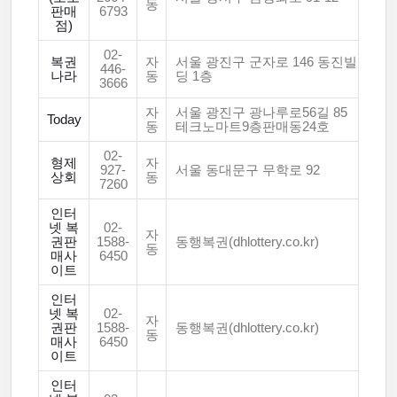
동
판매
6793
점)
02-
복권
자
서울 광진구 군자로 146 동진빌
446-
나라
동
딩 1층
3666
자
서울 광진구 광나루로56길 85
Today
동
테크노마트9층판매동24호
02-
형제
자
927-
서울 동대문구 무학로 92
상회
동
7260
인터
넷 복
02-
자
권판
1588-
동행복권(dhlottery.co.kr)
동
매사
6450
이트
인터
넷 복
02-
자
권판
1588-
동행복권(dhlottery.co.kr)
동
매사
6450
이트
인터