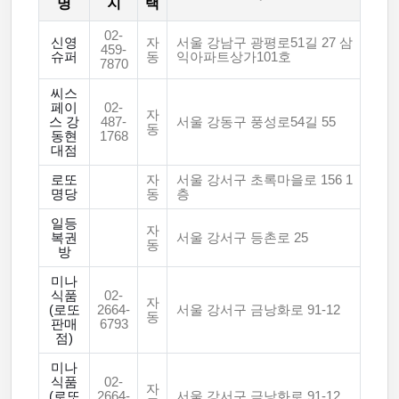
명
지
택
02-
신영
자
서울 강남구 광평로51길 27 삼
459-
슈퍼
동
익아파트상가101호
7870
씨스
페이
02-
자
스 강
487-
서울 강동구 풍성로54길 55
동
동현
1768
대점
로또
자
서울 강서구 초록마을로 156 1
명당
동
층
일등
자
복권
서울 강서구 등촌로 25
동
방
미나
식품
02-
자
(로또
2664-
서울 강서구 금낭화로 91-12
동
판매
6793
점)
미나
식품
02-
자
(로또
2664-
서울 강서구 금낭화로 91-12