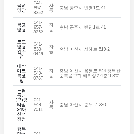
041-
복권
자
857-
충남 공주시 번영1로 41
명당
동
8252
041-
복권
자
857-
충남 공주시 번영1로 41
명당
동
8252
로또
041-
명당
자
533-
충남 아산시 서해로 519-2
인주
동
0449
점
대박
041-
마트
자
충남 아산시 음봉로 844 행복한
549-
복권
동
순복음교회 태화상가1층103호
0787
방
드림
통신
(구)굿
041-
자
타임
549-
충남 아산시 충무로 230
동
24아
7011
산석
정점
행복
만남
041-