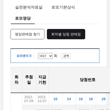
실전분석자료실
로또기본상식
로또명당
명당판매점 찾기
회차별 당첨 판매점
회
회
추첨
지급
당첨번호
차
일
기한
2022-
2022-
10
14
16
18
29
07-09
12-07