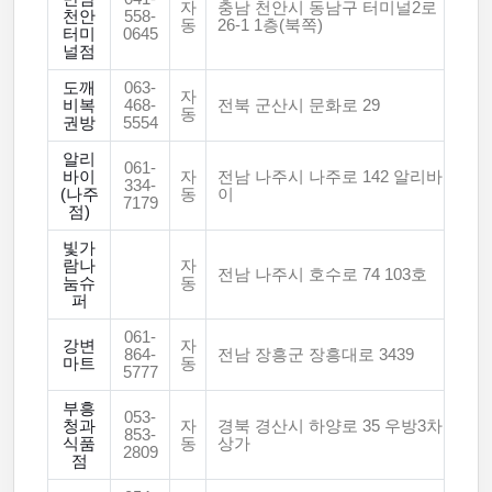
자
충남 천안시 동남구 터미널2로
천안
558-
동
26-1 1층(북쪽)
터미
0645
널점
도깨
063-
자
비복
468-
전북 군산시 문화로 29
동
권방
5554
알리
061-
바이
자
전남 나주시 나주로 142 알리바
334-
(나주
동
이
7179
점)
빛가
람나
자
전남 나주시 호수로 74 103호
눔슈
동
퍼
061-
강변
자
864-
전남 장흥군 장흥대로 3439
마트
동
5777
부흥
053-
청과
자
경북 경산시 하양로 35 우방3차
853-
식품
동
상가
2809
점