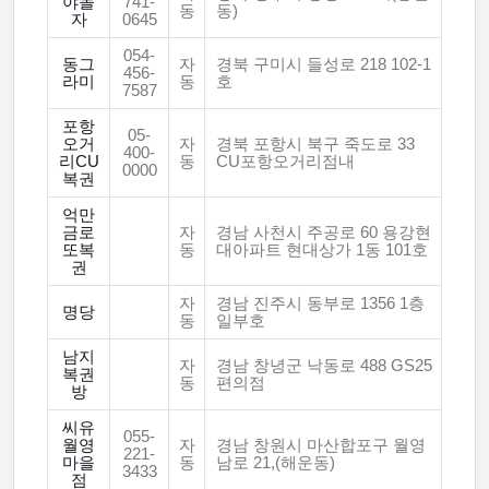
야놀
741-
동
동)
자
0645
054-
동그
자
경북 구미시 들성로 218 102-1
456-
라미
동
호
7587
포항
05-
오거
자
경북 포항시 북구 죽도로 33
400-
리CU
동
CU포항오거리점내
0000
복권
억만
금로
자
경남 사천시 주공로 60 용강현
또복
동
대아파트 현대상가 1동 101호
권
자
경남 진주시 동부로 1356 1층
명당
동
일부호
남지
자
경남 창녕군 낙동로 488 GS25
복권
동
편의점
방
씨유
055-
월영
자
경남 창원시 마산합포구 월영
221-
마을
동
남로 21,(해운동)
3433
점