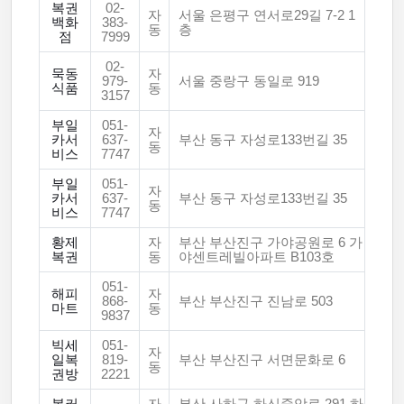
복권
02-
자
서울 은평구 연서로29길 7-2 1
백화
383-
동
층
점
7999
02-
묵동
자
979-
서울 중랑구 동일로 919
식품
동
3157
부일
051-
자
카서
637-
부산 동구 자성로133번길 35
동
비스
7747
부일
051-
자
카서
637-
부산 동구 자성로133번길 35
동
비스
7747
황제
자
부산 부산진구 가야공원로 6 가
복권
동
야센트레빌아파트 B103호
051-
해피
자
868-
부산 부산진구 진남로 503
마트
동
9837
빅세
051-
자
일복
819-
부산 부산진구 서면문화로 6
동
권방
2221