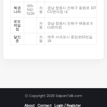
055-
복권
자
경남 창원시 진해구 용원로 107
542-
나라
동
CU편의점 내
5226
로또
자
경남 창원시 진해구 해원로 6
제일
동
cu편의점
점
달인
자
제주 서귀포시 중앙로62번길
촌
동
18
ⓒ Copyright 2026 SaipanTalk.com
About
Contact
Login / Register