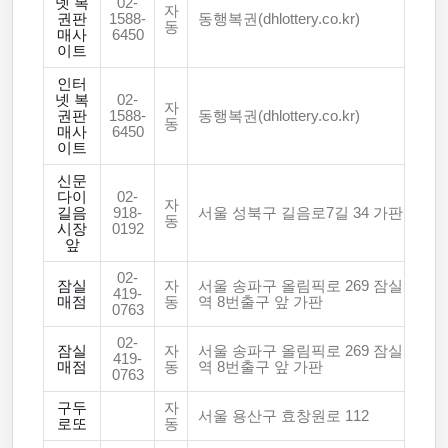
넷 복
02-
자
권판
1588-
동행복권(dhlottery.co.kr)
동
매사
6450
이트
인터
넷 복
02-
자
권판
1588-
동행복권(dhlottery.co.kr)
동
매사
6450
이트
신문
다이
02-
자
길음
918-
서울 성북구 길음로7길 34 가판
동
시장
0192
앞
02-
잠실
자
서울 송파구 올림픽로 269 잠실
419-
매점
동
역 8번출구 앞 가판
0763
02-
잠실
자
서울 송파구 올림픽로 269 잠실
419-
매점
동
역 8번출구 앞 가판
0763
구두
자
서울 용산구 효창원로 112
로또
동