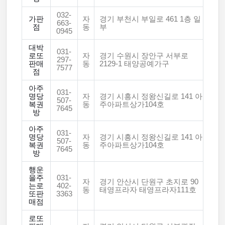
032-
가판
자
경기 부천시 부일로 461 1층 일
663-
점
동
부
0945
대박
031-
로또
자
경기 수원시 장안구 서부로
297-
판매
동
2129-1 태양공예가구
7577
점
아주
031-
명당
자
경기 시흥시 정왕신길로 141 아
507-
복권
동
주아파트상가104호
7645
방
아주
031-
명당
자
경기 시흥시 정왕신길로 141 아
507-
복권
동
주아파트상가104호
7645
방
행운
을주
031-
자
경기 안산시 단원구 초지로 90
는로
402-
동
태영프라자 태영프라자111호
또판
3363
매점
로또