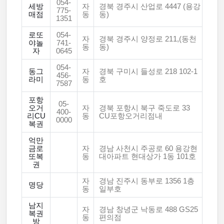
054-
세방
자
경북 경주시 산업로 4447 (용강
775-
매점
동
동)
1351
로또
054-
자
경북 경주시 양정로 211,(동천
야놀
741-
동
동)
자
0645
054-
동그
자
경북 구미시 들성로 218 102-1
456-
라미
동
호
7587
포항
05-
오거
자
경북 포항시 북구 죽도로 33
400-
리CU
동
CU포항오거리점내
0000
복권
억만
금로
자
경남 사천시 주공로 60 용강현
또복
동
대아파트 현대상가 1동 101호
권
자
경남 진주시 동부로 1356 1층
명당
동
일부호
남지
자
경남 창녕군 낙동로 488 GS25
복권
동
편의점
방