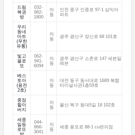
드림
032-
자
인천 중구 인중로 97-1 삼익아
복권
882-
동
파트
방
1800
우리
동네
자
마트
광주 광산구 장신로 68 101호
동
(무한
유통)
빛고
062-
자
광주 광산구 소촌로 147 세븐일
을로
941-
동
레븐
또
6094
베스
토아
자
대전 동구 동서대로 1689 복합
(용전
동
터미널서관1층59호
2호)
종점
자
할아
울산 북구 동대5길 18 102호
동
버지
세종
044-
일등
자
866-
세종 용포로 88-1 cu편의점
로또
동
3041
방