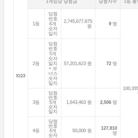
1게임당 당첨금
당첨자수
1등 
당첨
번호
2,745,677,875
1등
6개
9
명
원
숫자
일치
당첨
번호
5개
숫자
2등
일치
57,201,623 원
72
명
+ 보
너스
1023
숫자
일치
100,39
당첨
번호
3등
5개
1,643,463 원
2,506
명
숫자
일치
당첨
번호
127,810
4등
4개
50,000 원
명
숫자