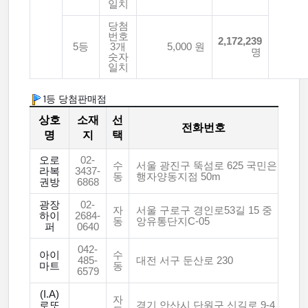
일치
당첨
번호
2,172,239
5등
3개
5,000 원
명
숫자
일치
1등 당첨판매점
상호
소재
선
전화번호
명
지
택
오로
02-
수
서울 광진구 뚝섬로 625 국민은
라복
3437-
동
행자양동지점 50m
권방
6868
광장
02-
자
서울 구로구 경인로53길 15 중
하이
2684-
동
앙유통단지C-05
퍼
0640
042-
아이
수
485-
대전 서구 둔산로 230
마트
동
6579
(I.A)
자
로또
경기 안산시 단원구 신길로 9-4