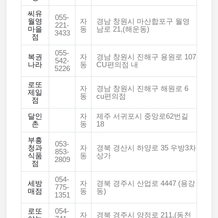
씨유
055-
월영
자
경남 창원시 마산합포구 월영
221-
마을
동
남로 21,(해운동)
3433
점
055-
복권
자
경남 창원시 진해구 용원로 107
542-
나라
동
CU편의점 내
5226
로또
자
경남 창원시 진해구 해원로 6
제일
동
cu편의점
점
달인
자
제주 서귀포시 중앙로62번길
촌
동
18
부흥
053-
청과
자
경북 경산시 하양로 35 우방3차
853-
식품
동
상가
2809
점
054-
세방
자
경북 경주시 산업로 4447 (용강
775-
매점
동
동)
1351
로또
054-
자
경북 경주시 양정로 211,(동천