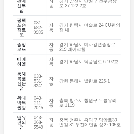
판매
자
경기 안산시 단원구 선부광장
선부
동
로 27 122-2호
점
평택
031-
포승
자
경기 평택시 여술로 24 CU편의
682-
점로
동
점 내
9985
또
중앙
자
경기 하남시 미사강변중앙로
로또
동
219 레이크힐
베베
자
경기 하남시 덕풍남로 6 102호
하엘
동
동해
033-
복권
자
531-
강원 동해시 발한로 226-1
전문
동
8241
점
왕대
043-
자
충북 청주시 청원구 두릉유리
박복
211-
동
로 1119
권방
2045
맨유
043-
자
충북 청주시 흥덕구 덕암로30
편의
268-
동
번길 31 두진메인빌 상가 105호
점
5549