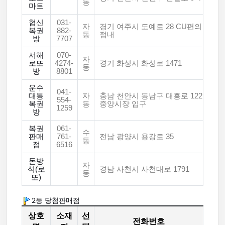
동
마트
협신
031-
자
경기 여주시 도예로 28 CU편의
복권
882-
동
점내
방
7707
서해
070-
자
로또
4274-
경기 화성시 화성로 1471
동
방
8801
운수
041-
대통
자
충남 천안시 동남구 대흥로 122
554-
복권
동
중앙시장 입구
1259
방
복권
061-
수
판매
761-
전남 광양시 용강로 35
동
점
6516
돈방
자
석(로
경남 사천시 사천대로 1791
동
또)
2등 당첨판매점
상호
소재
선
전화번호