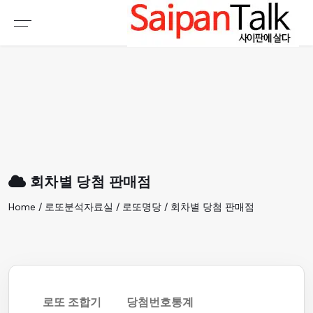
여행정보
생활정보
추천여행지
부동산
액티비티
운세
오늘날씨
로또
회차별 당첨 판매점
갤러리 & 동영상
Home / 로또분석자료실 / 로또명당 / 회차별 당첨 판매점
로또 조합기
당첨번호통계