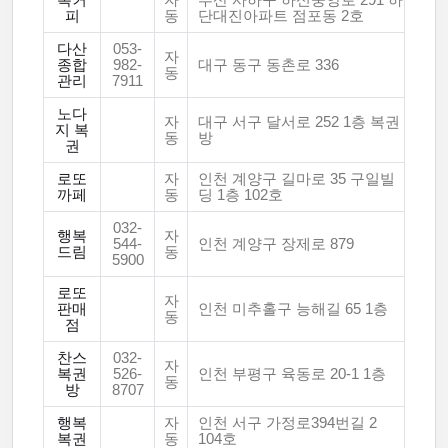
복커
자
부산 사하구 하신중앙로 291 하
피
동
단대진아파트 점포동 2호
다산
053-
자
종합
982-
대구 동구 동촌로 336
동
관리
7911
노다
자
대구 서구 달서로 252 1층 복권
지 복
동
방
권
로또
자
인천 계양구 길마로 35 구일빌
까페
동
딩 1층 102호
032-
행복
자
544-
인천 계양구 장제로 879
드림
동
5900
로또
자
판매
인천 미추홀구 능해길 65 1층
동
점
찬스
032-
자
복권
526-
인천 부평구 육동로 20-1 1층
동
방
8707
행복
자
인천 서구 가정로394번길 2
복권
동
104호