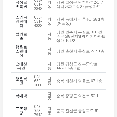
033-
금성로
자
강원 고성군 남천마루2길 7
681-
또복권
동
삼익아파트상가 금성마트
2848
또와복
033-
자
강원 동해시 감추4길 38 1층
권판매
531-
동
(천곡동)
점
4828
강원 원주시 무실로 300 원
법원로
자
주무실8단지엘에이치아파트
또
동
상가 101호
행운로
자
또판매
강원 춘천시 춘천로 227 1층
동
점
오대산
자
강원 평창군 진부중앙로
복권
동
145-1 1층 1호
043-
행운복
자
652-
충북 제천시 명륜로 67 1층
권
동
1088
자
복대박
충북 증평군 역전로 50-1
동
043-
로또명
자
753-
충북 진천군 중앙북로 61
당
동
7942