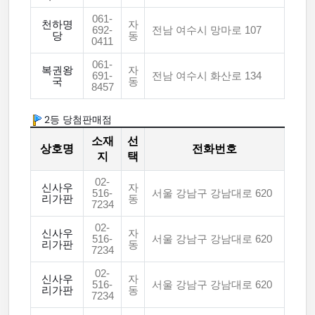
061-
천하명
자
692-
전남 여수시 망마로 107
당
동
0411
061-
복권왕
자
691-
전남 여수시 화산로 134
국
동
8457
2등 당첨판매점
소재
선
상호명
전화번호
지
택
02-
신사우
자
516-
서울 강남구 강남대로 620
리가판
동
7234
02-
신사우
자
516-
서울 강남구 강남대로 620
리가판
동
7234
02-
신사우
자
516-
서울 강남구 강남대로 620
리가판
동
7234