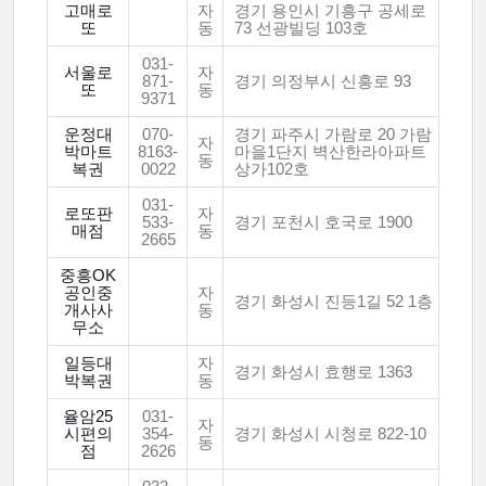
고매로
자
경기 용인시 기흥구 공세로
또
동
73 선광빌딩 103호
031-
서울로
자
871-
경기 의정부시 신흥로 93
또
동
9371
운정대
070-
경기 파주시 가람로 20 가람
자
박마트
8163-
마을1단지 벽산한라아파트
동
복권
0022
상가102호
031-
로또판
자
533-
경기 포천시 호국로 1900
매점
동
2665
중흥OK
공인중
자
경기 화성시 진등1길 52 1층
개사사
동
무소
일등대
자
경기 화성시 효행로 1363
박복권
동
율암25
031-
자
시편의
354-
경기 화성시 시청로 822-10
동
점
2626