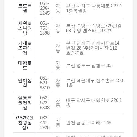
051-
로또복
자
부산 사하구 낙동대로 327-1
208-
권
동
1층복권방
1245
세원로
051-
자
부산 수영구 수영로725번길
또복권
753-
동
53 수영 엔스타Ⅱ 101호
방
1898
거제로
부산 연제구 거제시장로14
자
또판매
번길 28 (주)거제시장 112
동
점
호,120호
대왕로
자
부산 영도구 남항로 35
또
동
051-
반여상
자
부산 해운대구 선수촌로 190
524-
회
동
1층
9310
일등복
053-
자
대구 달서구 대명천로 220 1
권편의
522-
동
층
점
6808
GS25(인
032-
자
천광장
441-
인천 남동구 미래로 45
동
점)
1925