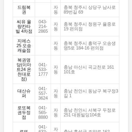
드림복
자
충북 청주시 상당구 남사로
권
동
89번길 69
씨유 율
043-
자
충북 청주시 청원구 율중로
량칸타
214-
동
19 편의점
빌 4차점
2865
지에스
자
충북 청주시 흥덕구 오송생
25 오송
동
명5로 184-16 편의점
캐슬점
복권명
당(이마
041-
자
충남 아산시 곡교천로 161
트24 온
533-
동
101호
천대로
1777
점)
041-
대산슈
자
충남 천안시 동남구 복구정3
557-
퍼
동
길 1
3624
로또복
041-
자
충남 천안시 서북구 두정로
권두정
565-
동
251 대원빌딩104호
점
8880
041-
자
로또
632-
충남 홍성군 조양로 162