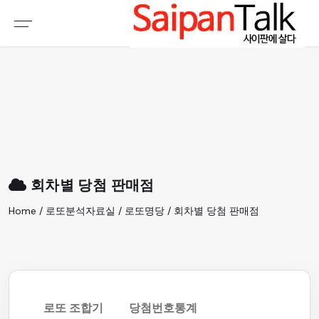
여행정보
생활정보
추천여행지
부동산
액티비티
운세
오늘날씨
로또
회차별 당첨 판매점
갤러리 & 동영상
Home / 로또분석자료실 / 로또명당 / 회차별 당첨 판매점
로또 조합기
당첨번호통계