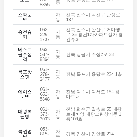
동
8855
스파로
자
전북 전주시 덕진구 만성로
또
동
137
063-
전북 전주시 완산구 거마평
흥건슈
자
226-
로 25 흥건1차아파트상가 흥
퍼
동
1797
건슈퍼
베스트
063-
자
올수성
537-
전북 정읍시 수성2로 28
동
점
8864
061-
목포핫
자
278-
전남 목포시 용당로 224 1층
스팟
동
2477
061-
에이스
자
전남 여수시 여서로 154 참
652-
로또
동
마트내
5848
061-
전남 화순군 칠충로 55 대광
대광복
자
373-
로제비앙 대광그린상가동 1
권방
동
3003
층109호
053-
복권명
자
815-
경북 경산시 경안로 214
당
동