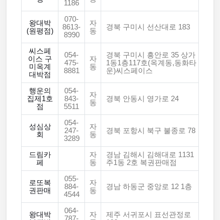
1186
070-
왕대박
자
8613-
경북 구미시 선산대로 183
(원평점)
동
8990
씨스페
054-
경북 구미시 흥안로 35 상가
이스 구
자
475-
1동1층117호(옥계동,동화타
미옥계
동
8881
운)씨스페이스
대박점
행운의
054-
자
집제1호
843-
경북 안동시 영가로 24
동
점
5511
054-
성심상
자
247-
경북 포항시 북구 불종로 78
회
동
3289
드림카
자
경남 김해시 김해대로 1131
페
동
주1동 2호 복권판매점
055-
로또복
자
884-
경남 하동군 중앙로 12 1층
권판매
동
4544
064-
왕대박
자
제주 서귀포시 표선관정로
787-