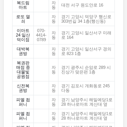
복드림
자
대전 서구 원도안로 16
마트
동
로또 열
자
경기 고양시 덕양구 행신로
쇠
동
303번길 34 1층(행신동)
이마트
070-
자
경기 고양시 일산서구 미래
24 일산
4414-
동
로 164
덕이점
0789
대박복
자
경기 고양시 일산서구 경의
권방
동
로 823 1층
복권판
매점 중
자
경기 광주시 순암로 289 시
대물빛
동
진상가 맞은편 1층
공원점
신전복
자
경기 김포시 개화동로 245
권방
동
다동
피엘 컴
자
경기 남양주시 해밀예당1로
퍼니
동
28 하나로마트 계산대 옆
피엘 컴
자
경기 남양주시 해밀예당1로
퍼니
동
28 하나로마트 계산대 옆