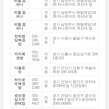
피엘 컴
자
경기 남양주시 해밀예당1로
퍼니
동
28 하나로마트 계산대 옆
피엘 컴
자
경기 남양주시 해밀예당1로
퍼니
동
28 하나로마트 계산대 옆
피엘 컴
자
경기 남양주시 해밀예당1로
퍼니
동
28 하나로마트 계산대 옆
천하명
031-
자
경기 수원시 팔달구 매산로
당복권
246-
동
2
방
1266
031-
까치복
자
경기 시흥시 중심상가로 326
432-
권방
동
1층102
7556
다올로
자
경기 안산시 단원구 예술대
또
동
학로 145 101호
하이로
031-
자
경기 안양시 동안구 관악대
또복권
385-
동
로339번길 7,(관양동)
방
1780
로또명
031-
경기 안양시 동안구 경수대
자
당가두
388-
로 848-2 동안구가로판매대
동
판매점
4427
2005-00065