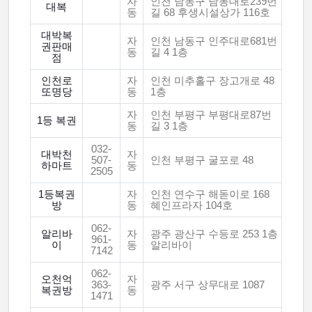
자
인천 남동구 남동대로239번
대복
동
길 68 후생시설상가 116호
대박복
자
인천 남동구 인주대로681번
권판매
동
길 4 1층
점
인천로
자
인천 미추홀구 장고개로 48
또명당
동
1층
자
인천 부평구 부평대로87번
1등 복권
동
길 3 1층
032-
대박천
자
507-
인천 부평구 굴포로 48
하마트
동
2505
1등복권
자
인천 연수구 해돋이로 168
방
동
혜인프라자 104호
062-
알리바
자
광주 광산구 수등로 253 1층
961-
이
동
알리바이
7142
062-
오천억
자
363-
광주 서구 상무대로 1087
복권방
동
1471