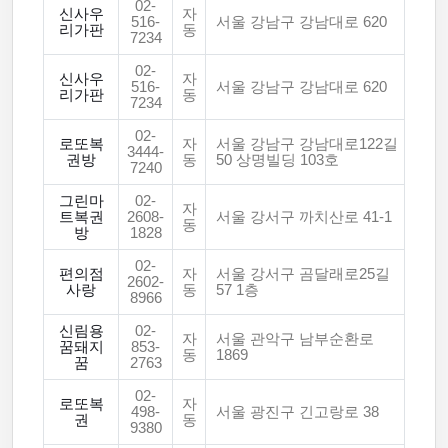
02-
신사우
자
516-
서울 강남구 강남대로 620
리가판
동
7234
02-
신사우
자
516-
서울 강남구 강남대로 620
리가판
동
7234
02-
로또복
자
서울 강남구 강남대로122길
3444-
권방
동
50 상명빌딩 103호
7240
그린마
02-
자
트복권
2608-
서울 강서구 까치산로 41-1
동
방
1828
02-
편의점
자
서울 강서구 곰달래로25길
2602-
사랑
동
57 1층
8966
신림용
02-
자
서울 관악구 남부순환로
꿈돼지
853-
동
1869
꿈
2763
02-
로또복
자
498-
서울 광진구 긴고랑로 38
권
동
9380