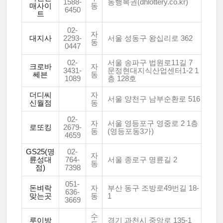
1588-
동행복권(dhlottery.co.kr)
매사이
동
6450
트
02-
자
대지사
2293-
서울 성동구 왕십리로 362
동
0447
02-
서울 송파구 법원로11길 7
크로바
자
3431-
문정현대지식산업센터1-2 1
쎄븐
동
1089
층 128호
더디씨
자
서울 양천구 남부순환로 516
신월점
동
02-
자
서울 영등포구 영중로 2 1층
로또킹
2679-
동
(영등포동3가)
4659
GS25(명
02-
자
륜성대
764-
서울 종로구 명륜길 2
동
점)
7398
051-
돈벼락
자
부산 동구 조방로49번길 18-
636-
맞는곳
동
1
3669
수
루이방
경기 과천시 중앙로 135-1