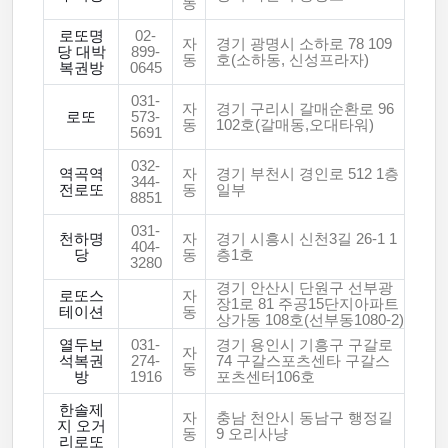
동
로또명
02-
자
경기 광명시 소하로 78 109
당 대박
899-
동
호(소하동, 신성프라자)
복권방
0645
031-
자
경기 구리시 갈매순환로 96
로또
573-
동
102호(갈매동,오대타워)
5691
032-
역곡역
자
경기 부천시 경인로 512 1층
344-
전로또
동
일부
8851
031-
천하명
자
경기 시흥시 신천3길 26-1 1
404-
당
동
층1호
3280
경기 안산시 단원구 선부광
로또스
자
장1로 81 주공15단지아파트
테이션
동
상가동 108호(선부동1080-2)
열두보
031-
경기 용인시 기흥구 구갈로
자
석복권
274-
74 구갈스포츠센타 구갈스
동
방
1916
포츠센터106호
한솔제
자
충남 천안시 동남구 행정길
지 오거
동
9 오리사냥
리로또