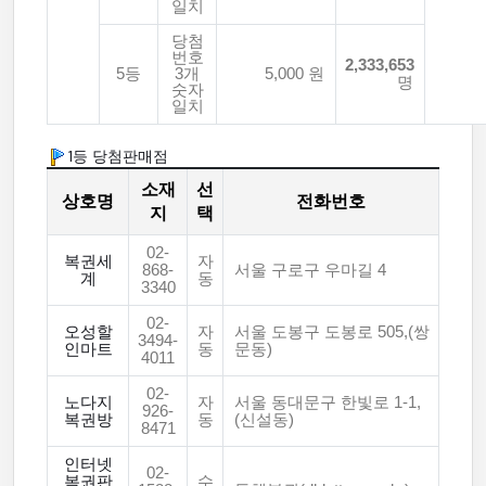
일치
당첨
번호
2,333,653
5등
3개
5,000 원
명
숫자
일치
1등 당첨판매점
소재
선
상호명
전화번호
지
택
02-
복권세
자
868-
서울 구로구 우마길 4
계
동
3340
02-
오성할
자
서울 도봉구 도봉로 505,(쌍
3494-
인마트
동
문동)
4011
02-
노다지
자
서울 동대문구 한빛로 1-1,
926-
복권방
동
(신설동)
8471
인터넷
02-
복권판
수