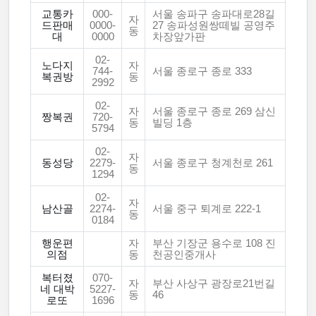
교통카
000-
서울 송파구 송파대로28길
자
드판매
0000-
27 송파성원쌍떼빌 공영주
동
대
0000
차장앞가판
02-
노다지
자
744-
서울 종로구 종로 333
복권방
동
2992
02-
자
서울 종로구 종로 269 삼신
짱복권
720-
동
빌딩 1층
5794
02-
자
동성당
2279-
서울 종로구 청계천로 261
동
1294
02-
자
남산골
2274-
서울 중구 퇴계로 222-1
동
0184
행운편
자
부산 기장군 용수로 108 진
의점
동
천공인중개사
복터졌
070-
자
부산 사상구 광장로21번길
네 대박
5227-
동
46
로또
1696