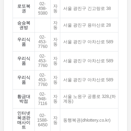
02-
로또복
자
498-
서울 광진구 긴고랑로 38
권
동
9380
승승복
자
서울 광진구 용마산로 28
권방
동
02-
우리식
자
453-
서울 광진구 아차산로 589
품
동
7760
02-
우리식
자
453-
서울 광진구 아차산로 589
품
동
7760
02-
우리식
자
453-
서울 광진구 아차산로 589
품
동
7760
02-
황금대
자
서울 노원구 공릉로 328,(하
948-
박점
동
계동)
7116
인터넷
02-
복권판
자
1588-
동행복권(dhlottery.co.kr)
매사이
동
6450
트