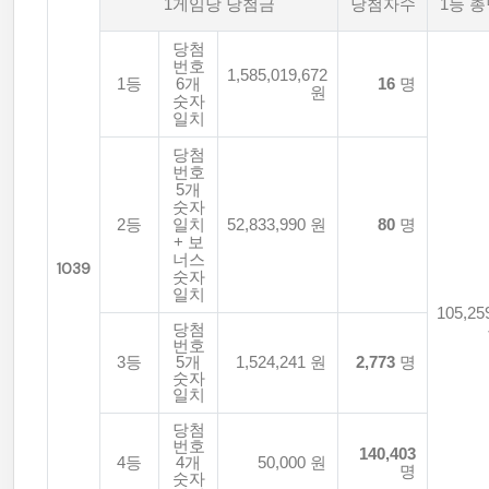
1게임당 당첨금
당첨자수
1등 
당첨
번호
1,585,019,672
1등
6개
16
명
원
숫자
일치
당첨
번호
5개
숫자
2등
일치
52,833,990 원
80
명
+ 보
너스
1039
숫자
일치
105,25
당첨
번호
3등
5개
1,524,241 원
2,773
명
숫자
일치
당첨
번호
140,403
4등
4개
50,000 원
명
숫자