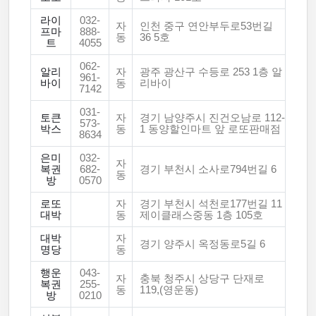
라이
032-
자
인천 중구 연안부두로53번길
프마
888-
동
36 5호
트
4055
062-
알리
자
광주 광산구 수등로 253 1층 알
961-
바이
동
리바이
7142
031-
토큰
자
경기 남양주시 진건오남로 112-
573-
박스
동
1 동양할인마트 앞 로또판매점
8634
은미
032-
자
복권
682-
경기 부천시 소사로794번길 6
동
방
0570
로또
자
경기 부천시 석천로177번길 11
대박
동
제이클래스중동 1층 105호
대박
자
경기 양주시 옥정동로5길 6
명당
동
행운
043-
자
충북 청주시 상당구 단재로
복권
255-
동
119,(영운동)
방
0210