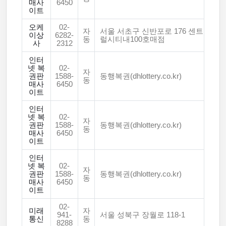
매사
6450
이트
오케
02-
자
서울 서초구 신반포로 176 센트
이상
6282-
동
럴시티내100호매점
사
2312
인터
넷 복
02-
자
권판
1588-
동행복권(dhlottery.co.kr)
동
매사
6450
이트
인터
넷 복
02-
자
권판
1588-
동행복권(dhlottery.co.kr)
동
매사
6450
이트
인터
넷 복
02-
자
권판
1588-
동행복권(dhlottery.co.kr)
동
매사
6450
이트
02-
미래
자
941-
서울 성북구 장월로 118-1
통신
동
8288