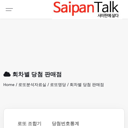
여행정보
생활정보
추천여행지
부동산
액티비티
운세
오늘날씨
로또
회차별 당첨 판매점
갤러리 & 동영상
Home / 로또분석자료실 / 로또명당 / 회차별 당첨 판매점
로또 조합기
당첨번호통계