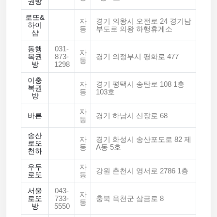
권방
로또&
자
경기 의왕시 오전로 24 경기남
하이
동
부도로 의왕 하행휴게소
샵
동행
031-
자
복권
873-
경기 의정부시 평화로 477
동
방
1298
이충
자
경기 평택시 송탄로 108 1층
복권
동
103호
방
자
바른
경기 하남시 신장로 68
동
송산
자
경기 화성시 송산포도로 82 제
로또
동
A동 5호
천하
우두
자
강원 춘천시 영서로 2786 1층
로또
동
서울
043-
자
로또
733-
충북 옥천군 삼금로 8
동
방
5550