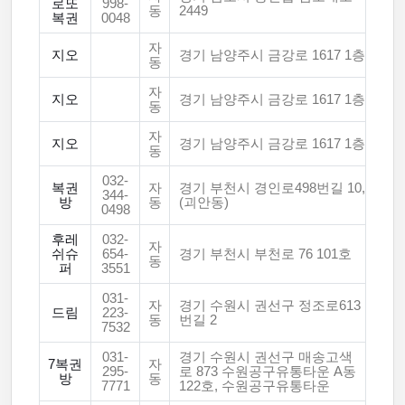
로또
998-
동
2449
복권
0048
자
지오
경기 남양주시 금강로 1617 1층
동
자
지오
경기 남양주시 금강로 1617 1층
동
자
지오
경기 남양주시 금강로 1617 1층
동
032-
복권
자
경기 부천시 경인로498번길 10,
344-
방
동
(괴안동)
0498
후레
032-
자
쉬슈
654-
경기 부천시 부천로 76 101호
동
퍼
3551
031-
자
경기 수원시 권선구 정조로613
드림
223-
동
번길 2
7532
031-
경기 수원시 권선구 매송고색
7복권
자
295-
로 873 수원공구유통타운 A동
방
동
7771
122호, 수원공구유통타운