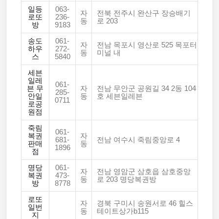
일등
063-
자
전북 전주시 완산구 장승배기
로또
236-
동
로 203
방
9183
송도
061-
자
전남 목포시 영산로 525 목포터
하우
272-
동
미널 내
스
5840
세븐
일레
061-
븐 무
자
전남 무안군 공원길 34 2동 104
285-
안일
동
호 세븐일레븐
0711
로공
원점
죽림
061-
복권
자
681-
전남 여수시 죽림중앙로 4
판매
동
1896
점
명당
061-
자
전남 영암군 삼호읍 삼호중앙
복권
473-
동
로 203 명당복권방
방
8778
로또
자
경북 구미시 송원서로 46 힐스
일번
동
테이트상가b115
지