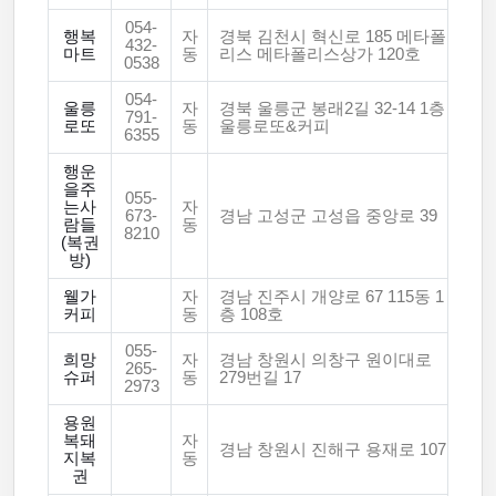
054-
행복
자
경북 김천시 혁신로 185 메타폴
432-
마트
동
리스 메타폴리스상가 120호
0538
054-
울릉
자
경북 울릉군 봉래2길 32-14 1층
791-
로또
동
울릉로또&커피
6355
행운
을주
055-
는사
자
673-
경남 고성군 고성읍 중앙로 39
람들
동
8210
(복권
방)
웰가
자
경남 진주시 개양로 67 115동 1
커피
동
층 108호
055-
희망
자
경남 창원시 의창구 원이대로
265-
슈퍼
동
279번길 17
2973
용원
복돼
자
경남 창원시 진해구 용재로 107
지복
동
권