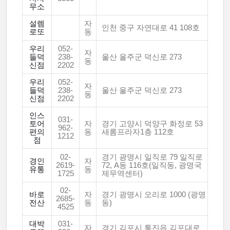
무소
설렘
자
인천 중구 자연대로 41 108호
로또
동
우리
052-
자
들덕
238-
울산 울주군 덕신로 273
동
신점
2202
우리
052-
자
들덕
238-
울산 울주군 덕신로 273
동
신점
2202
인스
031-
토어
자
경기 고양시 덕양구 화정로 53
962-
편의
동
새롬프라자1층 112호
1212
점
02-
경기 광명시 일직로 79 일직로
경인
자
2619-
72, A동 116호(일직동, 광명국
유통
동
1725
제무역센터)
02-
바로
자
경기 광명시 오리로 1000 (광명
2685-
전산
동
동)
4525
대박
031-
자
경기 김포시 통진읍 김포대로