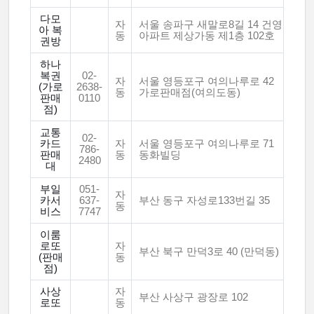
다모
자
서울 송파구 새말로8길 14 건영
아 복
동
아파트 제상가동 제1층 102호
권방
하나
복권
02-
자
서울 영등포구 여의나루로 42
(가로
2638-
동
가로판매점(여의도동)
판매
0110
점)
교통
02-
카드
자
서울 영등포구 여의나루로 71
786-
판매
동
동화빌딩
2480
대
부일
051-
자
카서
637-
부산 동구 자성로133번길 35
동
비스
7747
이룸
로또
자
부산 북구 만덕3로 40 (만덕동)
(판매
동
점)
사상
자
부산 사상구 광장로 102
로또
동