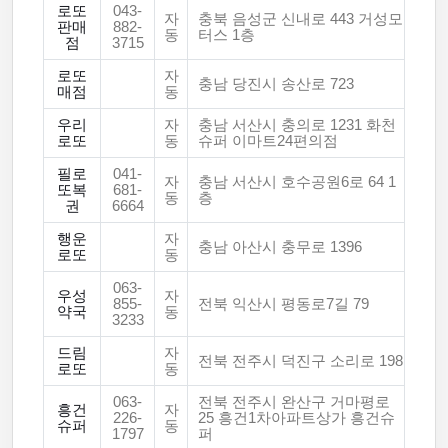
로또
043-
자
충북 음성군 신내로 443 거성모
판매
882-
동
터스 1층
점
3715
로또
자
충남 당진시 송산로 723
매점
동
우리
자
충남 서산시 충의로 1231 화천
로또
동
슈퍼 이마트24편의점
필로
041-
자
충남 서산시 호수공원6로 64 1
또복
681-
동
층
권
6664
행운
자
충남 아산시 충무로 1396
로또
동
063-
우성
자
855-
전북 익산시 평동로7길 79
약국
동
3233
드림
자
전북 전주시 덕진구 소리로 198
로또
동
063-
전북 전주시 완산구 거마평로
흥건
자
226-
25 흥건1차아파트상가 흥건슈
슈퍼
동
1797
퍼