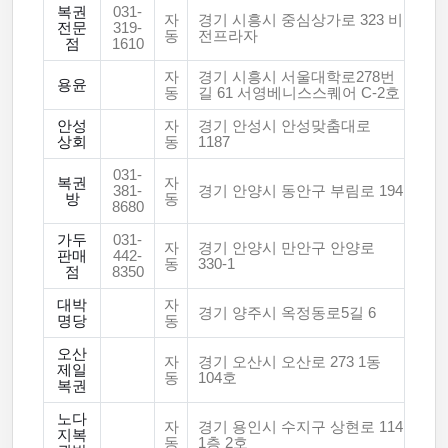
복권
031-
자
경기 시흥시 중심상가로 323 비
전문
319-
동
전프라자
점
1610
자
경기 시흥시 서울대학로278번
용윤
동
길 61 서영베니스스퀘어 C-2호
안성
자
경기 안성시 안성맞춤대로
상회
동
1187
031-
복권
자
381-
경기 안양시 동안구 부림로 194
방
동
8680
가두
031-
자
경기 안양시 만안구 안양로
판매
442-
동
330-1
점
8350
대박
자
경기 양주시 옥정동로5길 6
명당
동
오산
자
경기 오산시 오산로 273 1동
제일
동
104호
복권
노다
자
경기 용인시 수지구 상현로 114
지복
동
1층 2호