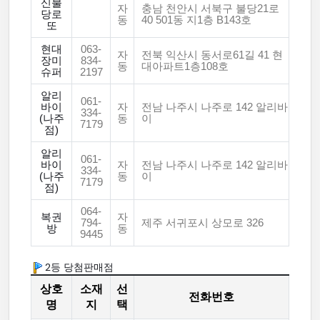
신불
자
충남 천안시 서북구 불당21로
당로
동
40 501동 지1층 B143호
또
현대
063-
자
전북 익산시 동서로61길 41 현
장미
834-
동
대아파트1층108호
슈퍼
2197
알리
061-
바이
자
전남 나주시 나주로 142 알리바
334-
(나주
동
이
7179
점)
알리
061-
바이
자
전남 나주시 나주로 142 알리바
334-
(나주
동
이
7179
점)
064-
복권
자
794-
제주 서귀포시 상모로 326
방
동
9445
2등 당첨판매점
상호
소재
선
전화번호
명
지
택