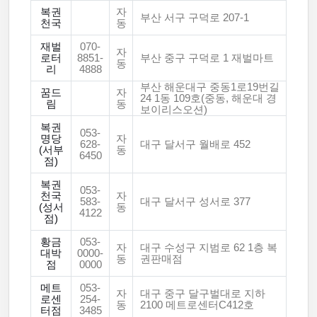
복권
자
부산 서구 구덕로 207-1
천국
동
재벌
070-
자
로터
8851-
부산 중구 구덕로 1 재벌마트
동
리
4888
부산 해운대구 중동1로19번길
꿈드
자
24 1동 109호(중동, 해운대 경
림
동
보이리스오션)
복권
053-
명당
자
628-
대구 달서구 월배로 452
(서부
동
6450
점)
복권
053-
천국
자
583-
대구 달서구 성서로 377
(성서
동
4122
점)
황금
053-
자
대구 수성구 지범로 62 1층 복
대박
0000-
동
권판매점
점
0000
메트
053-
자
대구 중구 달구벌대로 지하
로센
254-
동
2100 메트로센터C412호
터점
3485