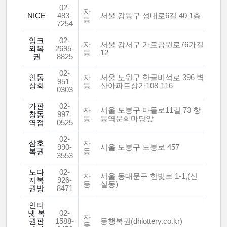
02-
자
NICE
483-
서울 강동구 성내로6길 40 1층
동
7254
잉크
02-
자
서울 강서구 가로공원로76가길
와복
2695-
동
12
권
8825
02-
인동
자
서울 노원구 한글비석로 396 벽
951-
상회
동
산아파트상가108-116
0303
가판
02-
자
서울 도봉구 마들로11길 73 창
창동
997-
동
동역문화마당앞
역점
0525
02-
삼호
자
990-
서울 도봉구 도봉로 457
복권
동
3553
노다
02-
자
서울 동대문구 한빛로 1-1,(신
지복
926-
동
설동)
권방
8471
인터
넷 복
02-
자
권판
1588-
동행복권(dhlottery.co.kr)
동