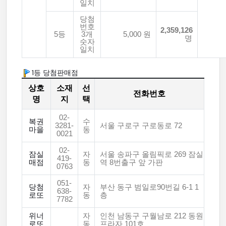
일치
당첨
번호
2,359,126
5등
3개
5,000 원
명
숫자
일치
1등 당첨판매점
상호
소재
선
전화번호
명
지
택
02-
복권
수
3281-
서울 구로구 구로동로 72
마을
동
0021
02-
잠실
자
서울 송파구 올림픽로 269 잠실
419-
매점
동
역 8번출구 앞 가판
0763
051-
당첨
자
부산 동구 범일로90번길 6-1 1
638-
로또
동
층
7782
위너
자
인천 남동구 구월남로 212 동원
로또
동
프라자 101호