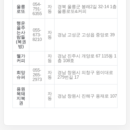
054-
울릉
자
경북 울릉군 봉래2길 32-14 1층
791-
로또
동
울릉로또&커피
6355
행운
을주
055-
는사
자
673-
경남 고성군 고성읍 중앙로 39
람들
동
8210
(복권
방)
웰가
자
경남 진주시 개양로 67 115동 1
커피
동
층 108호
055-
희망
자
경남 창원시 의창구 원이대로
265-
슈퍼
동
279번길 17
2973
용원
복돼
자
경남 창원시 진해구 용재로 107
지복
동
권