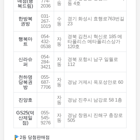
매점(행
774-
동
동 4호
복드림)
2036
031-
한방복
수
경기 화성시 효행로763번길
267-
권방
동
23
1019
054-
경북 김천시 혁신로 185 메
행복마
자
432-
타폴리스 메타폴리스상가
트
동
0538
120호
054-
신라슈
자
경북 포항시 남구 일월로
284-
퍼
동
112
3421
천하명
055-
자
당복권
687-
경남 거제시 옥포성안로 60
동
방
7706
자
진양호
경남 진주시 남강로 58 1층
동
GS25(덕
055-
자
경남 창원시 진해구 충장로
산제일
545-
동
505
점)
9276
2등 당첨판매점