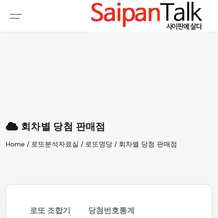
여행정보
생활정보
추천여행지
부동산
액티비티
운세
오늘날씨
로또
회차별 당첨 판매점
갤러리 & 동영상
Home / 로또분석자료실 / 로또명당 / 회차별 당첨 판매점
로또 조합기
당첨번호통계