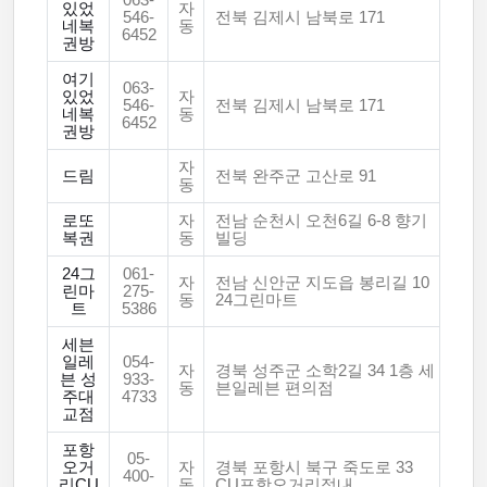
063-
있었
자
546-
전북 김제시 남북로 171
네복
동
6452
권방
여기
063-
있었
자
546-
전북 김제시 남북로 171
네복
동
6452
권방
자
드림
전북 완주군 고산로 91
동
로또
자
전남 순천시 오천6길 6-8 향기
복권
동
빌딩
24그
061-
자
전남 신안군 지도읍 봉리길 10
린마
275-
동
24그린마트
트
5386
세븐
일레
054-
자
경북 성주군 소학2길 34 1층 세
븐 성
933-
동
븐일레븐 편의점
주대
4733
교점
포항
05-
오거
자
경북 포항시 북구 죽도로 33
400-
리CU
동
CU포항오거리점내