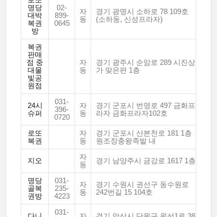
로또
명당
02-
자
경기 광명시 소하로 78 109호
대박
899-
동
(소하동, 신성프라자)
복권
0645
방
복권
판매
점 중
자
경기 광주시 순암로 289 시진상
대물
동
가 맞은편 1층
빛공
원점
031-
24시
자
경기 군포시 번영로 497 금화프
396-
슈퍼
동
라자 금화프라자102호
0720
로또
자
경기 군포시 산본천로 181 1층
복권
동
원조장충왕족발 내
자
지오
경기 남양주시 금강로 1617 1층
동
명당
031-
자
경기 수원시 권선구 동수원로
골복
235-
동
242번길 15 104호
권방
4223
031-
다니
자
경기 안산시 단원구 원선1로 38