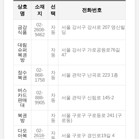
상호
소재
선
전화번호
명
지
택
02-
금강
자
서울 강서구 강서로 207 영신빌
2608-
식품
동
딩
9462
대림
슈퍼
자
서울 강서구 가로공원로76길
복권
동
47
방
02-
장수
자
868-
서울 관악구 난곡로 223 1층
복권
동
1758
버스
02-
카드
자
888-
서울 관악구 신림로 145-2
판매
동
9905
대
복권
자
서울 구로구 구로동로 241 (구
방
동
로동)
다모
02-
자
아복
2618-
서울 구로구 경인로19길 4
동