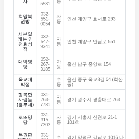
사
동
5531
032-
희망복
자
551-
인천 계양구 효서로 293
권방
동
0054
세븐일
032-
레븐 인
자
547-
인천 계양구 안남로 551
천효성
동
9341
점
052-
대박명
자
267-
울산 남구 중앙로 154
당
동
3185
옥교대
수
울산 중구 옥교3길 94 (학산
박점
동
동)
행복한
031-
자
사람들
763-
경기 광주시 경충대로 763
동
(흥부네)
7781
031-
로또명
자
경기 시흥시 신현로 21-1
315-
당
동
101호
7303
복권판
031-
수
경기 양평군 강남로 1016 나