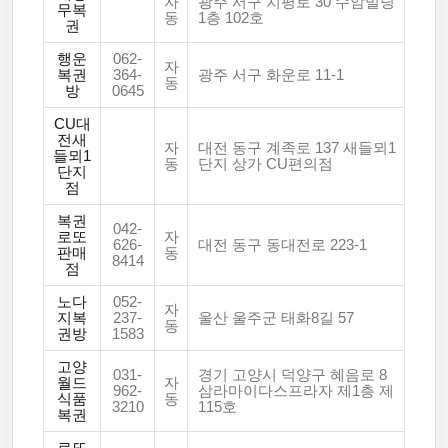
자
광주 서구 치평로 30 수암빌딩
무복
동
1층 102호
권
행운
062-
자
복권
364-
광주 서구 화운로 11-1
동
방
0645
CU대
전새
자
대전 동구 계족로 137 새들뫼1
들뫼1
동
단지 상가 CU편의점
단지
점
복권
042-
로또
자
626-
대전 동구 동대전로 223-1
판매
동
8414
점
노다
052-
자
지복
237-
울산 울주군 태화8길 57
동
권방
1583
고양
031-
경기 고양시 덕양구 혜음로 8
월드
자
962-
삼라마이다스프라자 제1층 제
식품
동
3210
115호
복권