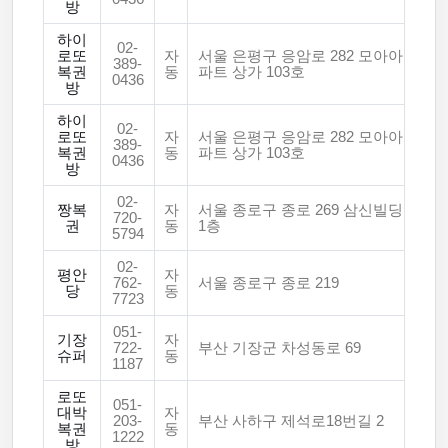
방
하이
02-
로또
자
서울 은평구 응암로 282 모아아
389-
복권
동
파트 상가 103호
0436
방
하이
02-
로또
자
서울 은평구 응암로 282 모아아
389-
복권
동
파트 상가 103호
0436
방
02-
짱복
자
서울 종로구 종로 269 삼신빌딩
720-
권
동
1층
5794
02-
평안
자
762-
서울 종로구 종로 219
당
동
7723
051-
기장
자
722-
부산 기장군 차성동로 69
슈퍼
동
1187
로또
051-
대박
자
203-
부산 사하구 제석로18번길 2
복권
동
1222
방