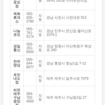
동
35-41 102호 이마트편의점
로또
점
목화
055-
자
휴게
835-
경남 사천시 사천대로 912
동
소
2780
055-
나눔
자
경남 진주시 문산읍 월아산로
761-
로또
동
1074-1
9174
055-
경일
자
경남 창원시 마산회원구 북성
251-
통신
동
로 340
6500
055-
천하
자
644-
경남 통영시 항남1길 7-12
명당
동
8577
로또
자
내도
제주 제주시 일주서로 7479
동
점
씨유
제주
064-
자
구남
702-
제주 제주시 구남동2길 27
동
중앙
4569