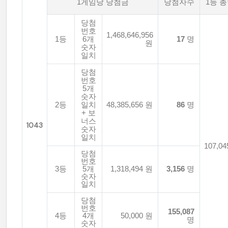
1게임당 당첨금
당첨자수
1등 
당첨
번호
1,468,646,956
1등
6개
17
명
원
숫자
일치
당첨
번호
5개
숫자
2등
일치
48,385,656 원
86
명
+ 보
너스
1043
숫자
일치
107,04
당첨
번호
3등
5개
1,318,494 원
3,156
명
숫자
일치
당첨
번호
155,087
4등
4개
50,000 원
명
숫자