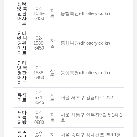
인터
넷 복
02-
자
권판
1588-
동행복권(dhlottery.co.kr)
동
매사
6450
이트
인터
넷 복
02-
자
권판
1588-
동행복권(dhlottery.co.kr)
동
매사
6450
이트
인터
넷 복
02-
자
권판
1588-
동행복권(dhlottery.co.kr)
동
매사
6450
이트
02-
뮤직
자
574-
서울 서초구 강남대로 212
마트
동
3345
노다
02-
자
서울 성동구 연무장7길 5 1층 1
지복
466-
동
호
권방
0889
로또
02-
자
서울 송파구 성내천로 299 1층