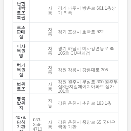
탄현
대박
자
경기 파주시 방촌로 661 1층상
로또
동
가 좌측
복권
로또
자
판매
경기 포천시 호국로 922
동
점
미사
자
경기 하남시 미사강변동로 85
복권
동
105호 CU편의점
방
럭키
자
복권
강원 강릉시 강릉대로 305
동
점
강원 원주시 무실로 300 원주무
법원
자
실8단지엘에이치아파트 상가
로또
동
101호
행복
자
발원
강원 춘천시 춘천로 183 1층
동
지
407억
033-
당첨
자
강원 춘천시 중앙로 65 국민은
256-
가판
동
행앞 가판
4710