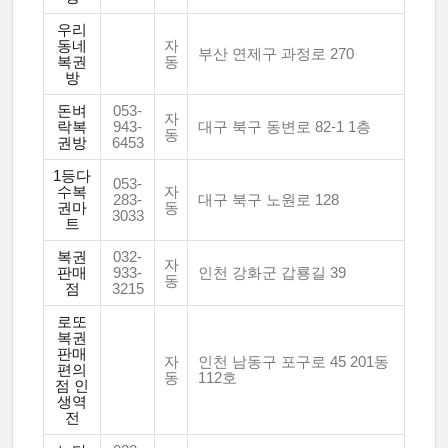
우리
동네
자
부산 연제구 과정로 270
복권
동
방
돈벼
053-
자
락복
943-
대구 북구 동변로 82-1 1층
동
권방
6453
1등다
053-
수복
자
283-
대구 북구 노원로 128
권마
동
3033
트
복권
032-
자
판매
933-
인천 강화군 갑룡길 39
동
점
3215
로또
복권
판매
자
인천 남동구 포구로 45 201동
편의
동
112호
점 인
생역
전