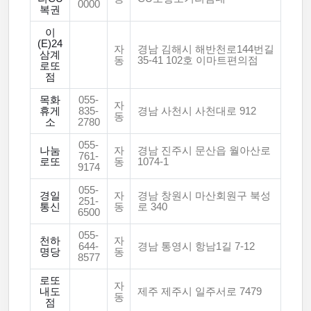
0000
복권
이
(E)24
자
경남 김해시 해반천로144번길
삼계
동
35-41 102호 이마트편의점
로또
점
목화
055-
자
휴게
835-
경남 사천시 사천대로 912
동
소
2780
055-
나눔
자
경남 진주시 문산읍 월아산로
761-
로또
동
1074-1
9174
055-
경일
자
경남 창원시 마산회원구 북성
251-
통신
동
로 340
6500
055-
천하
자
644-
경남 통영시 항남1길 7-12
명당
동
8577
로또
자
내도
제주 제주시 일주서로 7479
동
점