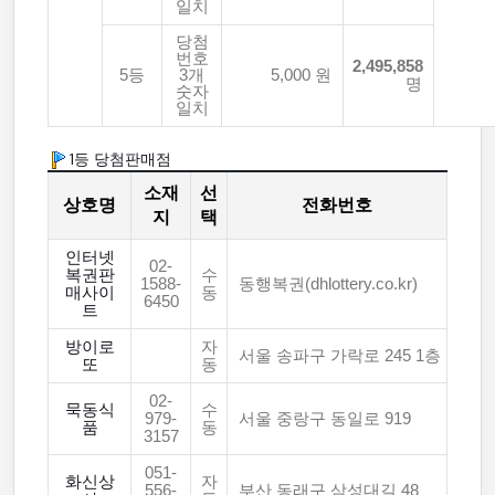
일치
당첨
번호
2,495,858
5등
3개
5,000 원
명
숫자
일치
1등 당첨판매점
소재
선
상호명
전화번호
지
택
인터넷
02-
복권판
수
1588-
동행복권(dhlottery.co.kr)
매사이
동
6450
트
방이로
자
서울 송파구 가락로 245 1층
또
동
02-
묵동식
수
979-
서울 중랑구 동일로 919
품
동
3157
051-
화신상
자
556-
부산 동래구 삼성대길 48