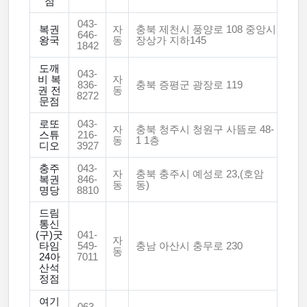
점
043-
복권
자
충북 제천시 풍양로 108 중앙시
646-
왕국
동
장상가 지하145
1842
도깨
043-
비 복
자
836-
충북 증평군 광장로 119
권 전
동
8272
문점
로또
043-
자
충북 청주시 청원구 사뜸로 48-
스튜
216-
동
1 1층
디오
3927
충주
043-
자
충북 충주시 예성로 23,(호암
복권
846-
동
동)
명당
8810
드림
통신
(구)굿
041-
자
타임
549-
충남 아산시 충무로 230
동
24아
7011
산석
정점
여기