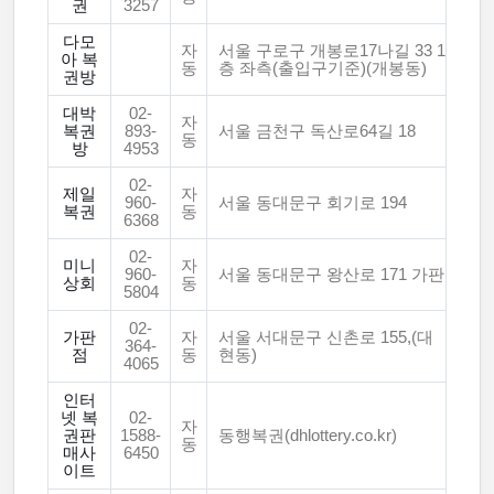
권
3257
다모
자
서울 구로구 개봉로17나길 33 1
아 복
동
층 좌측(출입구기준)(개봉동)
권방
대박
02-
자
복권
893-
서울 금천구 독산로64길 18
동
방
4953
02-
제일
자
960-
서울 동대문구 회기로 194
복권
동
6368
02-
미니
자
960-
서울 동대문구 왕산로 171 가판
상회
동
5804
02-
가판
자
서울 서대문구 신촌로 155,(대
364-
점
동
현동)
4065
인터
넷 복
02-
자
권판
1588-
동행복권(dhlottery.co.kr)
동
매사
6450
이트