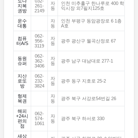
노다
032-
자
인천 미추홀구 한나루로 400 학
지복
261-
동
익시장 외7필지125호
권방
2149
운수
자
인천 부평구 동암광장로 6 1층
대통
동
A호
062-
컴퓨
자
956-
광주 광산구 월곡산정로 67
터A/S
동
3119
062-
동원
자
362-
광주 남구 대남대로 277-1
슈퍼
동
3406
지산
062-
자
로또
232-
광주 동구 지호로 25-2
동
방
3824
형제
자
광주 북구 서강로54번길 26
복권
동
해피
062-
+24시
자
574-
광주 북구 하서로 330
편의
동
1061
점
새상