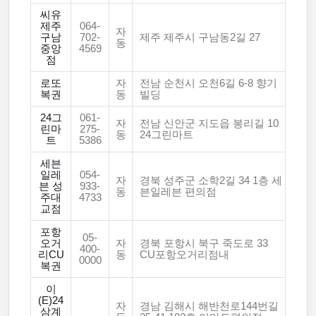
씨유
제주
064-
자
구남
702-
제주 제주시 구남동2길 27
동
중앙
4569
점
로또
자
전남 순천시 오천6길 6-8 향기
복권
동
빌딩
24그
061-
자
전남 신안군 지도읍 봉리길 10
린마
275-
동
24그린마트
트
5386
세븐
일레
054-
자
경북 성주군 소학2길 34 1층 세
븐 성
933-
동
븐일레븐 편의점
주대
4733
교점
포항
05-
오거
자
경북 포항시 북구 죽도로 33
400-
리CU
동
CU포항오거리점내
0000
복권
이
(E)24
자
경남 김해시 해반천로144번길
삼계