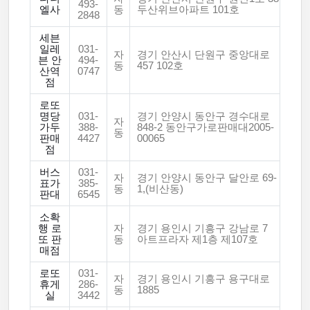
493-
엘사
동
두산위브아파트 101호
2848
세븐
일레
031-
자
경기 안산시 단원구 중앙대로
븐 안
494-
동
457 102호
산역
0747
점
로또
명당
031-
경기 안양시 동안구 경수대로
자
가두
388-
848-2 동안구가로판매대2005-
동
판매
4427
00065
점
버스
031-
자
경기 안양시 동안구 달안로 69-
표가
385-
동
1,(비산동)
판대
6545
소확
행 로
자
경기 용인시 기흥구 강남로 7
또 판
동
아트프라자 제1층 제107호
매점
로또
031-
자
경기 용인시 기흥구 용구대로
휴게
286-
동
1885
실
3442