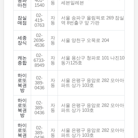
송파
401-
동
세븐일레븐
마천
1540
02-
잠실
자
서울 송파구 올림픽로 269 잠실
419-
매점
동
역 8번출구 앞 가판
0763
02-
세종
자
2696-
서울 양천구 오목로 204
장식
동
4536
02-
캐논
자
서울 용산구 청파로 101 나진10
6733-
종합
동
동가125호
8949
하이
02-
로또
자
서울 은평구 응암로 282 모아아
389-
복권
동
파트 상가 103호
0436
방
하이
02-
로또
자
서울 은평구 응암로 282 모아아
389-
복권
동
파트 상가 103호
0436
방
하이
02-
로또
자
서울 은평구 응암로 282 모아아
389-
복권
동
파트 상가 103호
0436