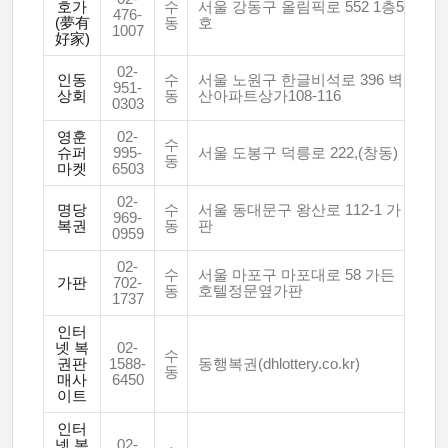
호가
수
서울 강동구 올림픽로 552 1층5
476-
(夢有
동
호
1007
好家)
02-
인동
수
서울 노원구 한글비석로 396 벽
951-
상회
동
산아파트상가108-116
0303
영훈
02-
수
슈퍼
995-
서울 도봉구 덕릉로 222,(창동)
동
마켓
6503
02-
명당
수
서울 동대문구 왕산로 112-1 가
969-
복권
동
판
0959
02-
수
서울 마포구 마포대로 58 가든
가판
702-
동
호텔정문옆가판
1737
인터
넷 복
02-
수
권판
1588-
동행복권(dhlottery.co.kr)
동
매사
6450
이트
인터
넷 복
02-