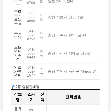
동
달동초이스점내
또
6764
속초
033-
등대
자
633-
강원 속초시 영금정로 23
로또
동
4880
복권
041-
복권
자
857-
충남 공주시 번영1로 41
명당
동
8252
로또
041-
명당
수
533-
충남 아산시 서해로 519-2
인주
동
0449
점
잉크
041-
수
와복
592-
충남 천안시 동남구 차돌로 84
동
권방
1677
2등 당첨판매점
상호
소재
선
전화번호
명
지
택
몽유
02-