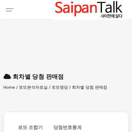
여행정보
생활정보
추천여행지
부동산
액티비티
운세
오늘날씨
로또
회차별 당첨 판매점
갤러리 & 동영상
Home / 로또분석자료실 / 로또명당 / 회차별 당첨 판매점
로또 조합기
당첨번호통계