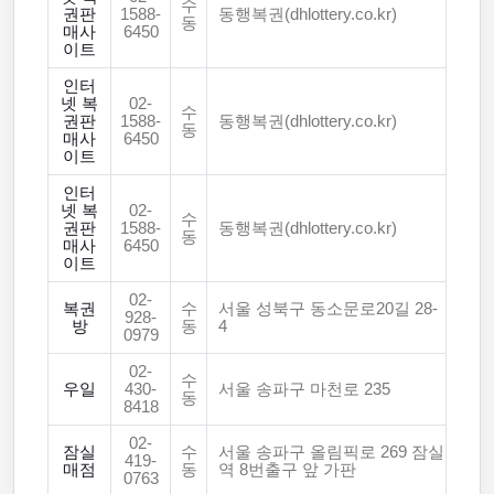
수
권판
1588-
동행복권(dhlottery.co.kr)
동
매사
6450
이트
인터
넷 복
02-
수
권판
1588-
동행복권(dhlottery.co.kr)
동
매사
6450
이트
인터
넷 복
02-
수
권판
1588-
동행복권(dhlottery.co.kr)
동
매사
6450
이트
02-
복권
수
서울 성북구 동소문로20길 28-
928-
방
동
4
0979
02-
수
우일
430-
서울 송파구 마천로 235
동
8418
02-
잠실
수
서울 송파구 올림픽로 269 잠실
419-
매점
동
역 8번출구 앞 가판
0763