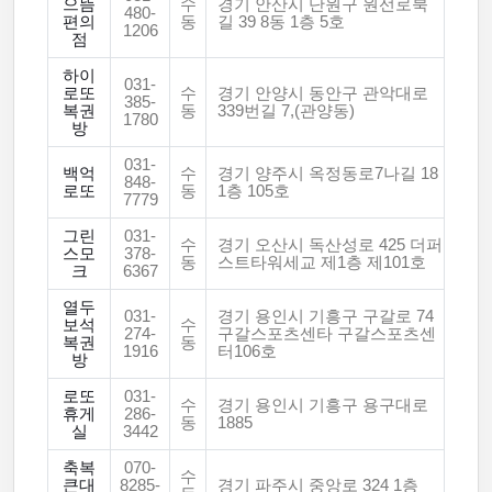
으뜸
수
경기 안산시 단원구 원선로북
480-
편의
동
길 39 8동 1층 5호
1206
점
하이
031-
로또
수
경기 안양시 동안구 관악대로
385-
복권
동
339번길 7,(관양동)
1780
방
031-
백억
수
경기 양주시 옥정동로7나길 18
848-
로또
동
1층 105호
7779
그린
031-
수
경기 오산시 독산성로 425 더퍼
스모
378-
동
스트타워세교 제1층 제101호
크
6367
열두
031-
경기 용인시 기흥구 구갈로 74
보석
수
274-
구갈스포츠센타 구갈스포츠센
복권
동
1916
터106호
방
로또
031-
수
경기 용인시 기흥구 용구대로
휴게
286-
동
1885
실
3442
축복
070-
수
큰대
8285-
경기 파주시 중앙로 324 1층