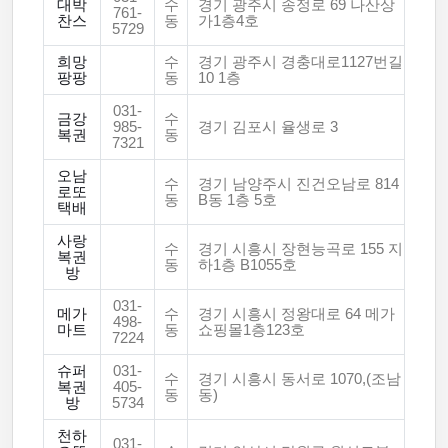
대박
수
경기 광주시 송정로 69 나산상
761-
찬스
동
가1층4호
5729
희망
수
경기 광주시 경충대로1127번길
팡팡
동
10 1층
031-
금강
수
985-
경기 김포시 율생로 3
복권
동
7321
오남
수
경기 남양주시 진건오남로 814
로또
동
B동 1층 5호
택배
사랑
수
경기 시흥시 장현능곡로 155 지
복권
동
하1층 B1055호
방
031-
메가
수
경기 시흥시 정왕대로 64 메가
498-
마트
동
쇼핑몰1층123호
7224
슈퍼
031-
수
경기 시흥시 동서로 1070,(조남
복권
405-
동
동)
방
5734
천하
031-