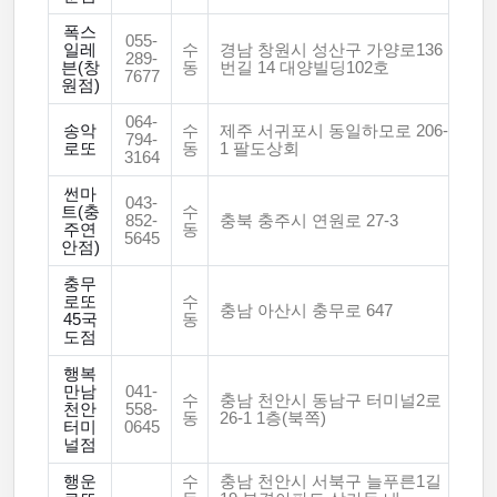
폭스
055-
일레
수
경남 창원시 성산구 가양로136
289-
븐(창
동
번길 14 대양빌딩102호
7677
원점)
064-
송악
수
제주 서귀포시 동일하모로 206-
794-
로또
동
1 팔도상회
3164
썬마
043-
트(충
수
852-
충북 충주시 연원로 27-3
주연
동
5645
안점)
충무
로또
수
충남 아산시 충무로 647
45국
동
도점
행복
만남
041-
수
충남 천안시 동남구 터미널2로
천안
558-
동
26-1 1층(북쪽)
터미
0645
널점
행운
수
충남 천안시 서북구 늘푸른1길