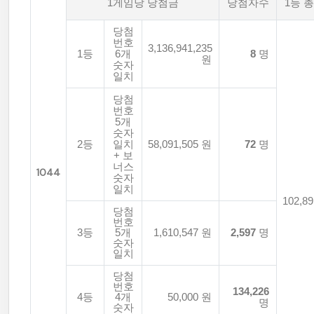
1게임당 당첨금
당첨자수
1등 
당첨
번호
3,136,941,235
1등
6개
8
명
원
숫자
일치
당첨
번호
5개
숫자
2등
일치
58,091,505 원
72
명
+ 보
너스
1044
숫자
일치
102,89
당첨
번호
3등
5개
1,610,547 원
2,597
명
숫자
일치
당첨
번호
134,226
4등
4개
50,000 원
명
숫자