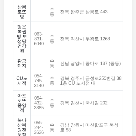
삼봉
수
로또
전북 완주군 삼봉로 443
동
방
행운
복권
063-
방 보
수
831-
전북 익산시 무왕로 1268
생당
동
6040
건강
원
황금
수
전남 광양시 중마로 197 (중동)
돼지
동
054-
CU노
수
경북 경주시 금성로259번길 38
745-
서점
동
1층 CU 노서점 내
3140
아포
054-
로또
수
432-
경북 김천시 국사길 202
중앙
동
3385
점
북마
055-
산복
수
경남 창원시 마산합포구 북성
244-
권전
동
로 98
3626
문점