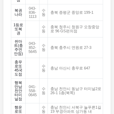
점
043-
복권
수
836-
충북 증평군 중앙로 199-1
나라
동
1113
1등로
수
충북 청주시 청원구 오창중앙
또복
동
로 96 GS편의점
권
썬마
043-
트(충
수
852-
충북 충주시 연원로 27-3
주연
동
5645
안점)
충무
로또
수
충남 아산시 충무로 647
45국
동
도점
행복
만남
041-
수
충남 천안시 동남구 터미널2로
천안
558-
동
26-1 1층(북쪽)
터미
0645
널점
행운
수
충남 천안시 서북구 늘푸른1길
로또
동
19 부경아파트 상가동 내