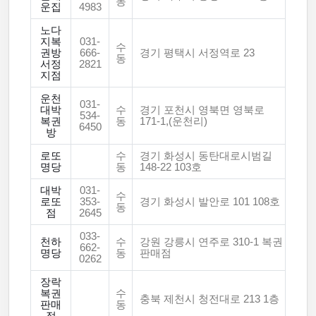
동
운집
4983
노다
지복
031-
수
권방
666-
경기 평택시 서정역로 23
동
서정
2821
지점
운천
031-
대박
수
경기 포천시 영북면 영북로
534-
복권
동
171-1,(운천리)
6450
방
로또
수
경기 화성시 동탄대로시범길
명당
동
148-22 103호
대박
031-
수
로또
353-
경기 화성시 발안로 101 108호
동
점
2645
033-
천하
수
강원 강릉시 연주로 310-1 복권
662-
명당
동
판매점
0262
장락
복권
수
충북 제천시 청전대로 213 1층
판매
동