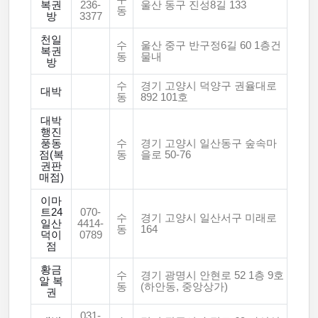
복권
236-
울산 동구 진성8길 133
동
방
3377
천일
수
울산 중구 반구정6길 60 1층건
복권
동
물내
방
수
경기 고양시 덕양구 권율대로
대박
동
892 101호
대박
행진
풍동
수
경기 고양시 일산동구 숲속마
점(복
동
을로 50-76
권판
매점)
이마
트24
070-
수
경기 고양시 일산서구 미래로
일산
4414-
동
164
덕이
0789
점
황금
수
경기 광명시 안현로 52 1층 9호
알 복
동
(하안동, 중앙상가)
권
031-