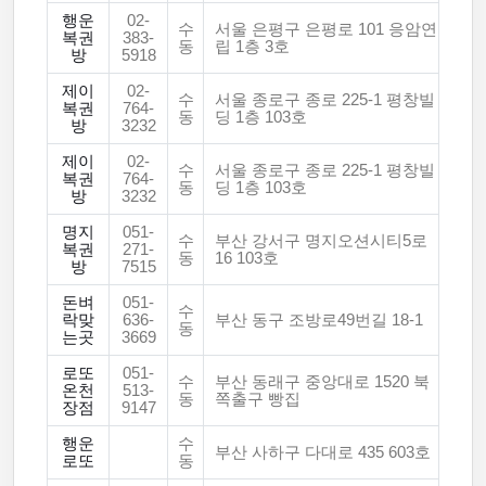
행운
02-
수
서울 은평구 은평로 101 응암연
복권
383-
동
립 1층 3호
방
5918
제이
02-
수
서울 종로구 종로 225-1 평창빌
복권
764-
동
딩 1층 103호
방
3232
제이
02-
수
서울 종로구 종로 225-1 평창빌
복권
764-
동
딩 1층 103호
방
3232
명지
051-
수
부산 강서구 명지오션시티5로
복권
271-
동
16 103호
방
7515
돈벼
051-
수
락맞
636-
부산 동구 조방로49번길 18-1
동
는곳
3669
로또
051-
수
부산 동래구 중앙대로 1520 북
온천
513-
동
쪽출구 빵집
장점
9147
행운
수
부산 사하구 다대로 435 603호
로또
동