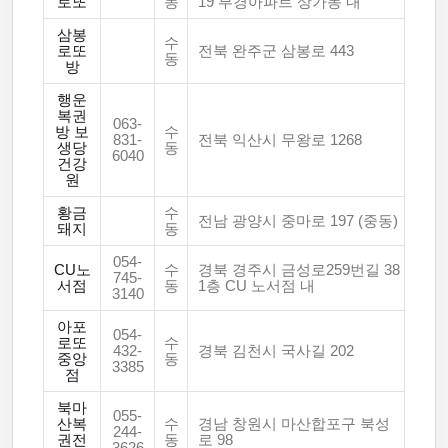
로또
동
19 부경아파트 상가동 내
삼봉
수
로또
전북 완주군 삼봉로 443
동
방
행운
복권
063-
방 보
수
831-
전북 익산시 무왕로 1268
생당
동
6040
건강
원
황금
수
전남 광양시 중마로 197 (중동)
돼지
동
054-
CU노
수
경북 경주시 금성로259번길 38
745-
서점
동
1층 CU 노서점 내
3140
아포
054-
로또
수
432-
경북 김천시 국사길 202
중앙
동
3385
점
북마
055-
산복
수
경남 창원시 마산합포구 북성
244-
권전
동
로 98