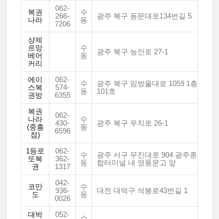
062-
복권
수
266-
광주 북구 동문대로134번길 5
나라
동
7206
샹제
르망
수
광주 북구 능안로 27-1
베어
동
커리
에이
062-
수
광주 북구 임방울대로 1059 1층
스복
574-
동
101호
권방
6355
복권
062-
나라
수
430-
광주 북구 우치로 26-1
(중흥
동
6596
점)
1등로
062-
수
광주 서구 무진대로 904 광주종
또복
362-
동
합터미널 내 영풍문고 앞
권
1317
042-
코만
수
936-
대전 대덕구 석봉로43번길 1
도
동
0026
대박
052-
수