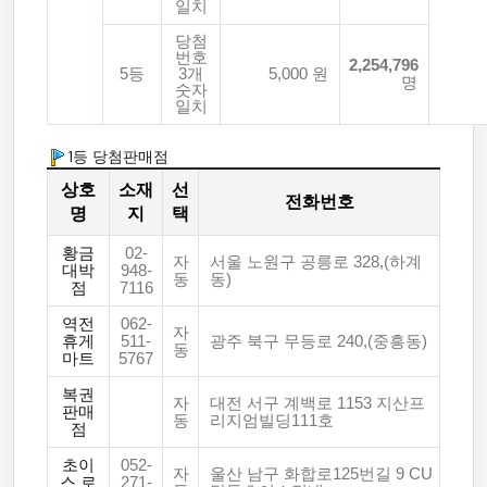
일치
당첨
번호
2,254,796
5등
3개
5,000 원
명
숫자
일치
1등 당첨판매점
상호
소재
선
전화번호
명
지
택
황금
02-
자
서울 노원구 공릉로 328,(하계
대박
948-
동
동)
점
7116
역전
062-
자
휴게
511-
광주 북구 무등로 240,(중흥동)
동
마트
5767
복권
자
대전 서구 계백로 1153 지산프
판매
동
리지엄빌딩111호
점
초이
052-
자
울산 남구 화합로125번길 9 CU
스 로
271-