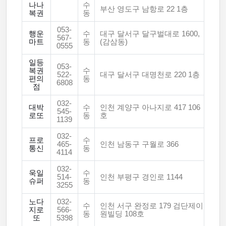
나나
수
부산 영도구 남항로 22 1층
복권
동
053-
행운
수
대구 달서구 달구벌대로 1600,
567-
마트
동
(감삼동)
0555
일등
053-
복권
수
522-
대구 달서구 대명천로 220 1층
편의
동
6808
점
032-
대박
수
인천 계양구 아나지로 417 106
545-
로또
동
호
1139
032-
프로
수
465-
인천 남동구 구월로 366
통신
동
4114
032-
욱일
수
514-
인천 부평구 경인로 1144
슈퍼
동
3255
노다
032-
수
인천 서구 완정로 179 검단제이
지로
566-
동
원빌딩 108호
또
5398