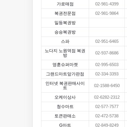
가로매점
02-981-4399
복권전문점
02-981-9864
일등복권방
승승복권방
스파
02-951-6465
노다지 노원역점 복권
02-937-8686
방
영훈슈퍼마켓
02-995-6503
그랜드마트앞가판점
02-334-3393
인터넷 복권판매사이
02-1588-6450
트
오케이상사
02-6282-2312
청수마트
02-577-7577
토큰판매소
02-472-5738
G마트
02-849-8249