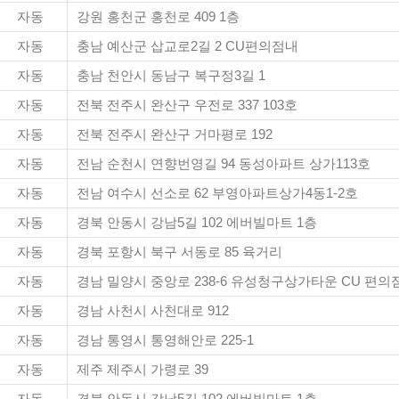
자동
강원 홍천군 홍천로 409 1층
자동
충남 예산군 삽교로2길 2 CU편의점내
자동
충남 천안시 동남구 복구정3길 1
자동
전북 전주시 완산구 우전로 337 103호
자동
전북 전주시 완산구 거마평로 192
자동
전남 순천시 연향번영길 94 동성아파트 상가113호
자동
전남 여수시 선소로 62 부영아파트상가4동1-2호
자동
경북 안동시 강남5길 102 에버빌마트 1층
자동
경북 포항시 북구 서동로 85 육거리
자동
경남 밀양시 중앙로 238-6 유성청구상가타운 CU 편의
자동
경남 사천시 사천대로 912
자동
경남 통영시 통영해안로 225-1
자동
제주 제주시 가령로 39