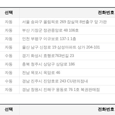
선택
전화번호
자동
서울 송파구 올림픽로 269 잠실역 8번출구 앞 가판
자동
부산 기장군 정관중앙로 48 106호
자동
인천 부평구 이규보로 137-1 1층
자동
울산 남구 신정로 19 삼성아파트 상가 204-101
수동
경기 화성시 효행로763번길 23
자동
충북 청주시 상당구 상당로 186
자동
전남 목포시 옥암로 46
수동
경남 진주시 진양호로 243 CU편의점내
자동
경남 창원시 진해구 웅동로 76 1호 복권판매점
선택
전화번호