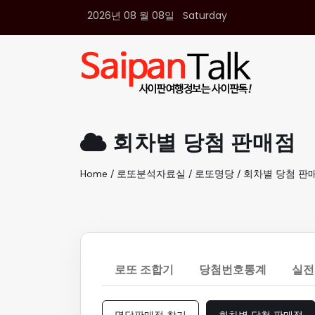
2026년 08 월 08일 Saturday
여행정보
생활정보
추천여행지
부동산
액티비티
운세
회차별 당첨 판매점
오늘날씨
로또
Home / 로또분석자료실 / 로또명당 / 회차별 당첨 판
갤러리 & 동영상
로또 조합기
당첨번호통계
실전