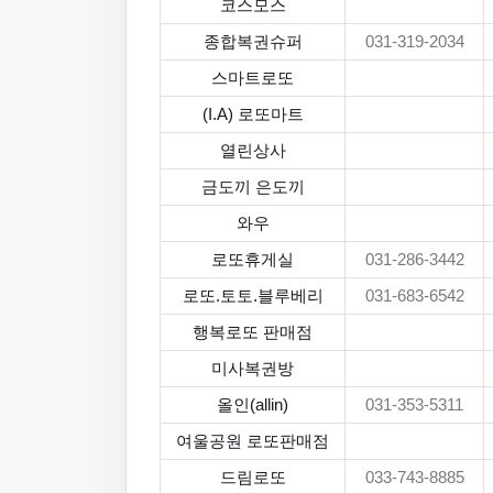
코스모스
종합복권슈퍼
031-319-2034
스마트로또
(I.A) 로또마트
열린상사
금도끼 은도끼
와우
로또휴게실
031-286-3442
로또.토토.블루베리
031-683-6542
행복로또 판매점
미사복권방
올인(allin)
031-353-5311
여울공원 로또판매점
드림로또
033-743-8885