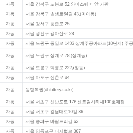
자동
서울 강북구 도봉로 52 와이스퀘어 앞 가판
자동
서울 강북구 솔샘로64길 43,(미아동)
자동
서울 강서구 등촌로 25
자동
서울 광진구 용마산로 28
자동
서울 노원구 동일로 1493 상계주공아파트(10단지) 주
자동
서울 노원구 상계로 78,(상계동)
자동
서울 도봉구 덕릉로 222,(창동)
자동
서울 마포구 신촌로 94
자동
동행복권(dhlottery.co.kr)
자동
서울 서초구 신반포로 176 센트럴시티내100호매점
자동
서울 서초구 강남대로10길 36
자동
서울 송파구 바람드리길 62
자동
서울 영등포구 디지털로 387