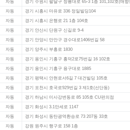
자동
경기 수원시 팔달구 창룡대로 65-3 1층 101,102호(매향
자동
경기 시흥시 마유로 336 정일빌딩104
자동
경기 시흥시 은행로 21 1층 104호
자동
경기 안산시 단원구 신길로 9-4
자동
경기 안양시 만안구 경수대로1406번길 58
자동
경기 양주시 부흥로 1830
자동
경기 용인시 기흥구 흥덕2로75번길 16 102호
자동
경기 용인시 기흥구 용구대로 1885
자동
경기 평택시 안현로서6길 7 대건빌딩 105호
자동
경기 포천시 호국로929번길 3 제1호(선단동)
자동
경기 하남시 미사강변동로 85 105호 CU편의점
자동
경기 화성시 3.1만세로 1147
자동
경기 화성시 동탄광역환승로 73 207동 33호
자동
강원 원주시 행구로 158 1층