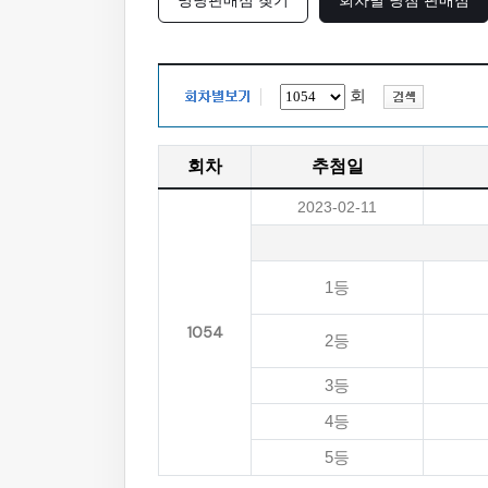
명당판매점 찾기
회차별 당첨 판매점
회
회차
추첨일
2023-02-11
1등
1054
2등
3등
4등
5등