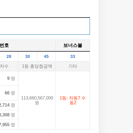
번호
보너스볼
28
30
45
33
자수
1등 총당첨금액
기타
9
명
66
명
113,660,567,000
1등: 자동7 수
원
동2
2,714
명
0,308
명
7,955
명