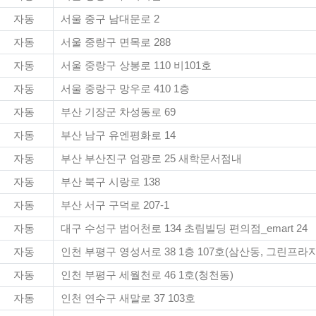
자동
서울 중구 남대문로 2
자동
서울 중랑구 면목로 288
자동
서울 중랑구 상봉로 110 비101호
자동
서울 중랑구 망우로 410 1층
자동
부산 기장군 차성동로 69
자동
부산 남구 유엔평화로 14
자동
부산 부산진구 엄광로 25 새학문서점내
자동
부산 북구 시랑로 138
자동
부산 서구 구덕로 207-1
자동
대구 수성구 범어천로 134 초림빌딩 편의점_emart 24
자동
인천 부평구 영성서로 38 1층 107호(삼산동, 그린프라자
자동
인천 부평구 세월천로 46 1호(청천동)
자동
인천 연수구 새말로 37 103호