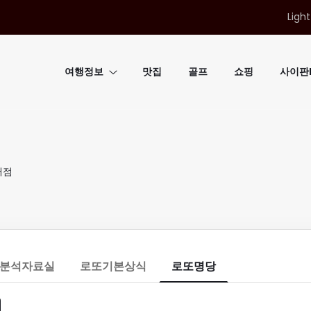
Light
여행정보
맛집
골프
쇼핑
사이판B
매점
분석자료실
로또기본상식
로또명당