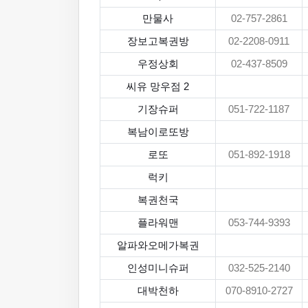
만물사
02-757-2861
장보고복권방
02-2208-0911
우정상회
02-437-8509
씨유 망우점 2
기장슈퍼
051-722-1187
복남이로또방
로또
051-892-1918
럭키
복권천국
플라워맨
053-744-9393
알파와오메가복권
인성미니슈퍼
032-525-2140
대박천하
070-8910-2727