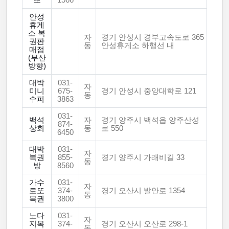
또
1566
안성
휴게
소 복
자
경기 안성시 경부고속도로 365
권판
동
안성휴게소 하행선 내
매점
(부산
방향)
대박
031-
자
미니
675-
경기 안성시 중앙대학로 121
동
수퍼
3863
031-
백석
자
경기 양주시 백석읍 양주산성
874-
상회
동
로 550
6450
대박
031-
자
복권
855-
경기 양주시 가래비길 33
동
방
8560
가수
031-
자
로또
374-
경기 오산시 발안로 1354
동
복권
3800
노다
031-
자
지복
374-
경기 오산시 오산로 298-1
동