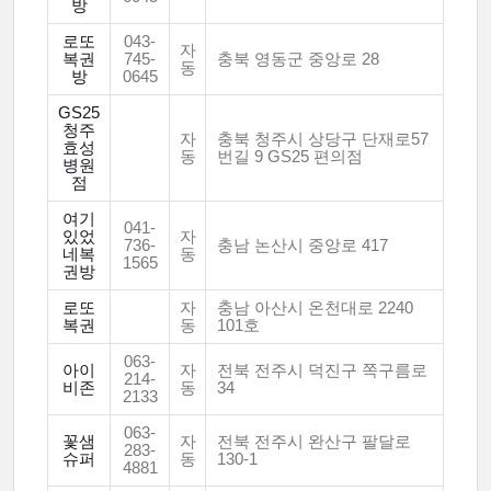
방
로또
043-
자
복권
745-
충북 영동군 중앙로 28
동
방
0645
GS25
청주
자
충북 청주시 상당구 단재로57
효성
동
번길 9 GS25 편의점
병원
점
여기
041-
있었
자
736-
충남 논산시 중앙로 417
네복
동
1565
권방
로또
자
충남 아산시 온천대로 2240
복권
동
101호
063-
아이
자
전북 전주시 덕진구 쪽구름로
214-
비존
동
34
2133
063-
꽃샘
자
전북 전주시 완산구 팔달로
283-
슈퍼
동
130-1
4881