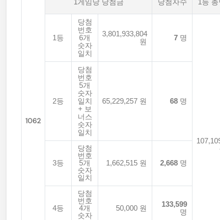
1게임당 당첨금
당첨자수
1등 
당첨
번호
3,801,933,804
1등
6개
7
명
원
숫자
일치
당첨
번호
5개
숫자
2등
일치
65,229,257 원
68
명
+ 보
너스
1062
숫자
일치
107,10
당첨
번호
3등
5개
1,662,515 원
2,668
명
숫자
일치
당첨
번호
133,599
4등
4개
50,000 원
명
숫자