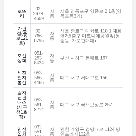
02-
로또
자
서울 영등포구 영중로 2 1층(영
2679-
킹
동
등포동3가)
4659
가판
02-
서울 종로구 대학로 110-1 혜화
점(종
자
766-
역2번출구 마로니에공원앞(동
로121
동
0795
숭동, 가로판매대)
호)
051-
호선
자
293-
부산 사하구 동매로 167
상회
동
8434
세진
053-
자
전자
566-
대구 서구 서대구로 156
동
통신
4466
승차
권판
053-
매소
자
561-
대구 서구 국채보상로 257
(서구
동
8214
청1호
점)
032-
안전
자
인천 계양구 경명대로 1124 명
551-
열쇠
동
인프라자102호