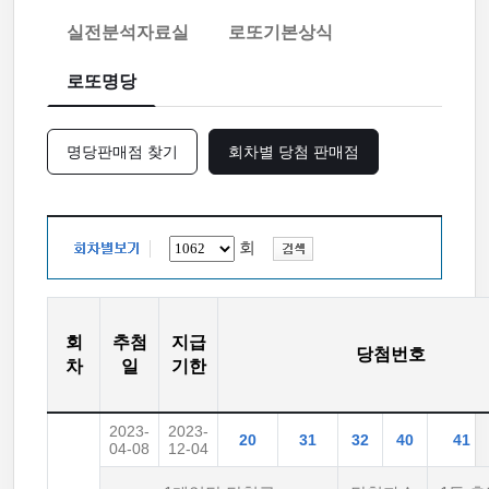
실전분석자료실
로또기본상식
로또명당
명당판매점 찾기
회차별 당첨 판매점
회
회
추첨
지급
당첨번호
차
일
기한
2023-
2023-
20
31
32
40
41
04-08
12-04