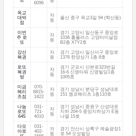
트
동
6096
옥교
자
대박
울산 중구 옥교3길 94 (학산동)
동
점
이번
경기 고양시 일산동구 중앙로
자
주 로
1036 홈플러스 고양터미널점
동
또
B2층 X7Y2호
강선
자
경기 고양시 일산서구 중앙로
복권
동
1376 한양상가 1층 8호
로또
경기 군포시 산본로323번길
자
복권
16-6 신명타워 신명빌딩1층
동
방
1005호
미금
070-
자
경기 성남시 분당구 성남대로
헤리
8815-
동
151 엠코헤리츠 1층110호
츠점
1822
나눔
031-
경기 성남시 중원구 산성대로
자
로또
721-
지하 204-5 중앙지하상가 E동
동
645
4010
나열 15호
다모
031-
자
경기 안산시 상록구 예술광장1
아로
402-
동
로 54 오성빌딩