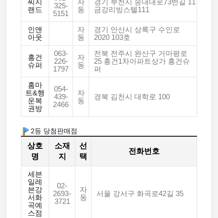
씨지
자
경기 부천시 송내대로73번길 11
325-
랜드
동
금강리빙스텔111
5151
인앤
자
경기 안산시 상록구 수인로
아웃
동
2020 103호
063-
전북 전주시 완산구 거마평로
흥건
자
226-
25 흥건1차아파트상가 흥건슈
슈퍼
동
1797
퍼
홈마
054-
트&행
자
439-
경북 김천시 대학로 100
운복
동
2466
권방
2등 당첨판매점
상호
소재
선
전화번호
명
지
택
세븐
일레
02-
븐강
자
2693-
서울 강서구 화곡로42길 35
서화
동
3721
곡예
스점