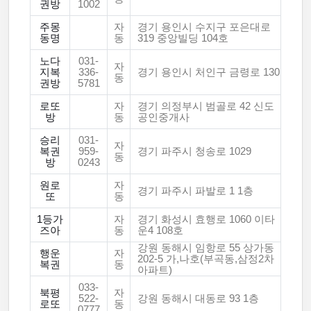
권방
1002
주몽
자
경기 용인시 수지구 포은대로
동명
동
319 중앙빌딩 104호
노다
031-
자
지복
336-
경기 용인시 처인구 금령로 130
동
권방
5781
로또
자
경기 의정부시 범골로 42 신도
방
동
공인중개사
승리
031-
자
복권
959-
경기 파주시 청송로 1029
동
방
0243
원로
자
경기 파주시 파발로 1 1층
또
동
1등가
자
경기 화성시 효행로 1060 이타
즈아
동
운4 108호
강원 동해시 임항로 55 상가동
행운
자
202-5 가,나호(부곡동,삼정2차
복권
동
아파트)
033-
북평
자
522-
강원 동해시 대동로 93 1층
로또
동
0777