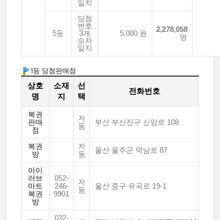
일치
당첨
번호
2,278,058
5등
3개
5,000 원
명
숫자
일치
1등 당첨판매점
상호
소재
선
전화번호
명
지
택
복권
자
판매
부산 부산진구 신암로 108
동
점
복권
자
울산 울주군 덕남로 87
방
동
아이
러브
052-
자
마트
246-
울산 중구 유곡로 19-1
동
복권
9901
방
032-