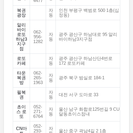
4477
복권
자
인천 부평구 백범로 500 1층(십
광장
동
정동)
알리
바이
062-
로또
자
광주 광산구 하남대로 95 알리
956-
하남3
동
바이하남3지구점
1282
지구
점
로또
자
광주 광산구 하남산단4번로
카페
동
172 로또카페
타운
062-
자
복권
265-
광주 북구 밤실로 184-1
동
방
1963
필복
자
대전 서구 도마로 33
권
동
초이
052-
자
울산 남구 화합로125번길 9 CU
스 로
271-
동
달동초이스점내
또
6764
052-
CN마
자
293-
울산 중구 곽남4길 2 1층