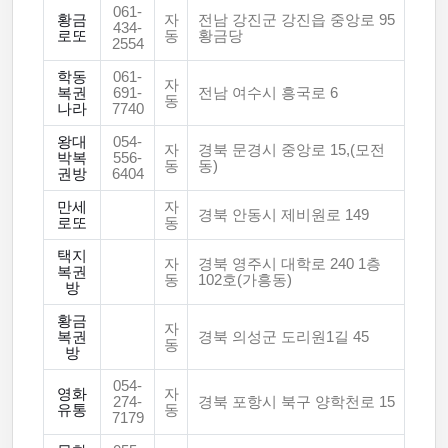
061-
황금
자
전남 강진군 강진읍 중앙로 95
434-
로또
동
황금당
2554
학동
061-
자
복권
691-
전남 여수시 흥국로 6
동
나라
7740
왕대
054-
자
경북 문경시 중앙로 15,(모전
박복
556-
동
동)
권방
6404
만세
자
경북 안동시 제비원로 149
로또
동
택지
자
경북 영주시 대학로 240 1층
복권
동
102호(가흥동)
방
황금
자
복권
경북 의성군 도리원1길 45
동
방
054-
영화
자
274-
경북 포항시 북구 양학천로 15
유통
동
7179