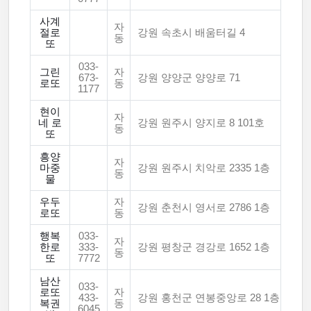
사계
자
절로
강원 속초시 배움터길 4
동
또
033-
그린
자
673-
강원 양양군 양양로 71
로또
동
1177
현이
자
네 로
강원 원주시 양지로 8 101호
동
또
흥양
자
마중
강원 원주시 치악로 2335 1층
동
물
우두
자
강원 춘천시 영서로 2786 1층
로또
동
행복
033-
자
한로
333-
강원 평창군 경강로 1652 1층
동
또
7772
남산
033-
로또
자
433-
강원 홍천군 연봉중앙로 28 1층
복권
동
6045