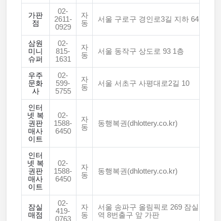
02-
가판
자
2611-
서울 구로구 경인로3길 지하 64
점
동
0929
삼원
02-
자
미니
815-
서울 동작구 상도로 93 1층
동
슈퍼
1631
우주
02-
자
문화
599-
서울 서초구 사평대로2길 10
동
사
5755
인터
넷 복
02-
자
권판
1588-
동행복권(dhlottery.co.kr)
동
매사
6450
이트
인터
넷 복
02-
자
권판
1588-
동행복권(dhlottery.co.kr)
동
매사
6450
이트
02-
잠실
자
서울 송파구 올림픽로 269 잠실
419-
매점
동
역 8번출구 앞 가판
0763