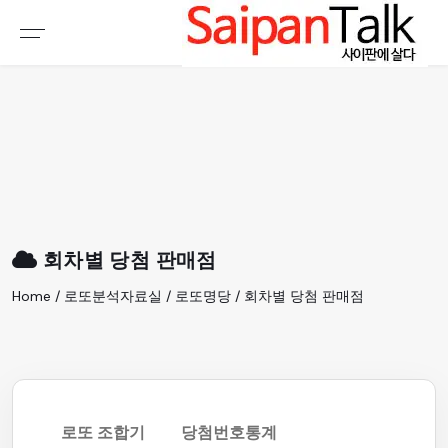
여행정보
생활정보
추천여행지
부동산
액티비티
운세
오늘날씨
로또
회차별 당첨 판매점
갤러리 & 동영상
Home / 로또분석자료실 / 로또명당 / 회차별 당첨 판매점
로또 조합기
당첨번호통계