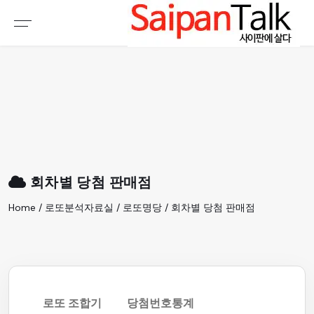
여행정보
생활정보
추천여행지
부동산
액티비티
운세
오늘날씨
로또
회차별 당첨 판매점
갤러리 & 동영상
Home / 로또분석자료실 / 로또명당 / 회차별 당첨 판매점
로또 조합기
당첨번호통계