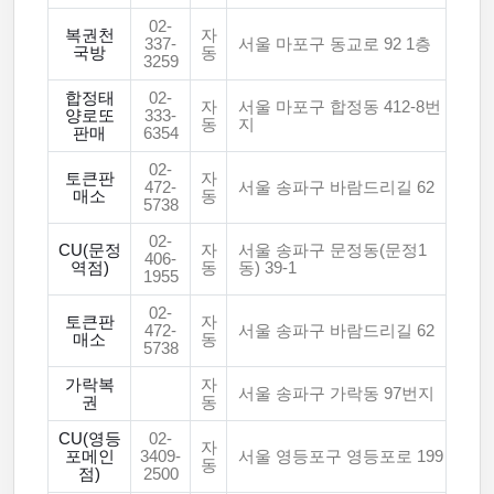
02-
복권천
자
337-
서울 마포구 동교로 92 1층
국방
동
3259
합정태
02-
자
서울 마포구 합정동 412-8번
양로또
333-
동
지
판매
6354
02-
토큰판
자
472-
서울 송파구 바람드리길 62
매소
동
5738
02-
CU(문정
자
서울 송파구 문정동(문정1
406-
역점)
동
동) 39-1
1955
02-
토큰판
자
472-
서울 송파구 바람드리길 62
매소
동
5738
가락복
자
서울 송파구 가락동 97번지
권
동
CU(영등
02-
자
포메인
3409-
서울 영등포구 영등포로 199
동
점)
2500