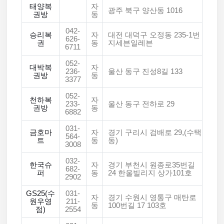
태양복
자
광주 북구 양산동 1016
권방
동
042-
승리복
자
대전 대덕구 오정동 235-1번
626-
권
동
지세븐일레븐
6711
052-
대박복
자
236-
울산 동구 진성8길 133
권방
동
3377
052-
천하복
자
233-
울산 동구 전하로 29
권방
동
6882
031-
금호마
자
경기 구리시 검배로 29,(수택
564-
트
동
동)
3008
032-
한국슈
자
경기 부천시 원종로35번길
682-
퍼
동
24 한울빌리지 상가101호
2902
GS25(수
031-
자
경기 수원시 영통구 매탄로
원우영
211-
동
100번길 17 103호
점)
2554