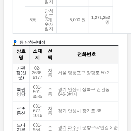
일치
당첨
번호
1,271,252
5등
3개
5,000 원
명
숫자
일치
1등 당첨판매점
상호
소재
선
전화번호
명
지
택
가판
02-
자
점(신
2636-
서울 영등포구 양평로 50-2
동
문)
6177
031-
복권
수
경기 안산시 상록구 건건동
501-
명당
동
646-3번지
9585
031-
로또
자
677-
경기 안성시 장기로 36
통신
동
1016
노다
031-
수
경기 파주시 문향로67번길 2 순
지복
954-