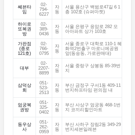
02-
쎄븐타
자
서울 용산구 백범로47길 6 1
794-
임
동
층 102호 (슈퍼마켓)
6227
하이로
02-
자
서울 은평구 응암로 282 모
또복권
389-
동
아아파트 상가 103호
방
0436
가판점
02-
서울 종로구 대학로 110-1 혜
자
(종로
766-
화역2번출구 마로니에공원
동
121호)
0795
앞(동숭동, 가로판매대)
02-
자
서울 중랑구 상봉동 85-39번
대부
2207-
동
지
8899
051-
삼덕상
자
부산 금정구 구서1동 409-11
523-
회
동
번지하프타임 편의점 내
2513
051-
엄궁복
자
부산 사상구 엄궁동 468-1번
325-
권방
동
지 코끼리할인마트
0402
051-
동우상
자
부산 사하구 장림2동 349-29
262-
사
동
번지세븐일레븐
0959