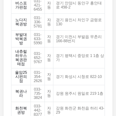
031-
버스표
자
경기 안양시 동안구 흥안대
421-
가판점
동
로 498-2
6455
031-
노다지
자
경기 용인시 처인구 금령로
336-
복권방
동
130
5781
부발대
031-
자
경기 이천시 부발읍 무촌리
박복권
633-
동
166-88번지
방
5990
내츄럴
031-
하우스
자
경기 평택시 중앙로 1 1층 상
652-
복권판
동
가
9767
매점
율암25
031-
자
시편의
354-
경기 화성시 시청로 822-10
동
점
2626
033-
복권나
자
735-
강원 원주시 원일로 219 1층
라
동
3824
033-
화천복
자
강원 화천군 화천읍 하리 43-
442-
권방
동
29
8377