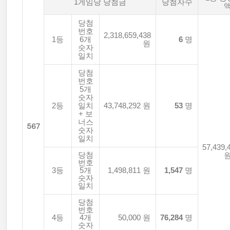
1게임당 당첨금
당첨자수
당첨
번호
2,318,659,438
1등
6개
6
명
원
숫자
일치
당첨
번호
5개
숫자
2등
일치
43,748,292 원
53
명
+ 보
너스
567
숫자
일치
57,439,
당첨
번호
3등
5개
1,498,811 원
1,547
명
숫자
일치
당첨
번호
4등
4개
50,000 원
76,284
명
숫자