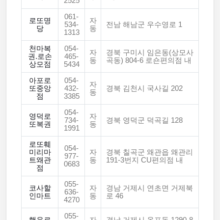
2525
061-
로또명
자
534-
전남 해남군 우수영로 1
당
동
1313
천마복
054-
자
경북 구미시 임은동(상모사
권.로손
465-
동
곡동) 804-6 로숀편의점 내
상모점
5434
아포로
054-
자
또중앙
432-
경북 김천시 국사길 202
동
점
3385
054-
영덕로
자
734-
경북 영덕군 덕곡길 128
또복권
동
1991
로또훼
054-
미리마
자
경북 칠곡군 왜관읍 왜관리
977-
트왜관
동
191-3번지 CU편의점 내
0683
점
055-
코사할
자
경남 거제시 연초면 거제북
636-
인마트
동
로 46
4270
055-