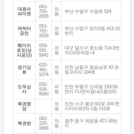
051-
대원슈
자
753-
부산 수영구 수영로 524
퍼마켓
동
2655
051-
캐릭터
자
부산 수영구 망미2동 412-12
752-
궁전
동
번지
3933
훼미리
053-
자
대구 달서구 호산동 714-2번
로또(성
591-
동
지CU편의점 내
서공단)
5842
032-
경기상
자
인천 남동구 장승남로 42 은
461-
회
동
빛프라자 104호
1074
032-
도우상
자
인천 부평구 산곡동 159-50
516-
사
동
번지 CU편의점내(1층102)
9560
복권명
자
인천 서구 봉오재3로 104 엔
당
동
시티타워2차 1층 115호
062-
자
광주 동구 계림동 471-30번
복권방
225-
동
지
1666