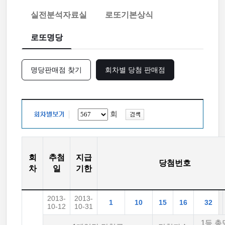
실전분석자료실
로또기본상식
로또명당
명당판매점 찾기
회차별 당첨 판매점
회
회
추첨
지급
당첨번호
차
일
기한
2013-
2013-
1
10
15
16
32
10-12
10-31
1등 