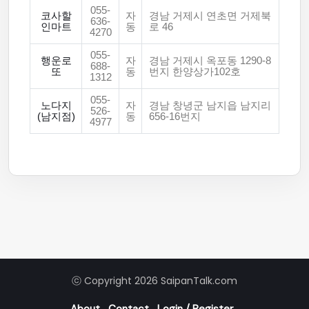
055-
코사할
자
경남 거제시 연초면 거제북
636-
인마트
동
로 46
4270
055-
행운로
자
경남 거제시 옥포동 1290-8
688-
또
동
번지 한양상가102호
1312
055-
노다지
자
경남 창녕군 남지읍 남지리
526-
(남지점)
동
656-16번지
4977
ⓒ Copyright 2026 SaipanTalk.com