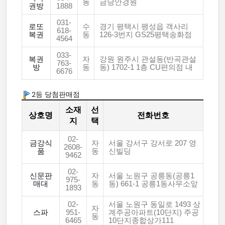
동
금당안경원
권방
1888
031-
로또
수
경기 평택시 팽성읍 객사리
618-
복권
동
126-3번지 GS25평택송화점
4564
033-
복권
자
강원 원주시 관설동(반곡관설
763-
방
동
동) 1702-1 1층 CU편의점 내
6676
2등 당첨판매점
소재
선
상호명
전화번호
지
택
02-
금강식
자
서울 강서구 강서로 207 영
2608-
품
동
신빌딩
9462
02-
신문판
자
서울 노원구 공릉동(공릉1
975-
매대
동
동) 661-1 공릉1동사무소앞
1893
02-
서울 노원구 동일로 1493 상
자
스파
951-
계주공아파트(10단지) 주공
동
6465
10단지종합상가111