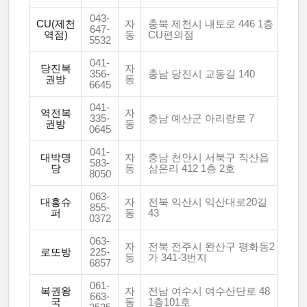
043-
CU(제천
자
충북 제천시 내토로 446 1층
647-
역점)
동
CU편의점
5532
041-
당진복
자
356-
충남 당진시 교동길 140
권방
동
6645
041-
역전복
자
335-
충남 예산군 아리랑로 7
권방
동
0645
041-
대박명
자
충남 천안시 서북구 직산읍
583-
당
동
삼은리 412 1층 2호
8050
063-
대흥슈
자
전북 익산시 익산대로20길
855-
퍼
동
43
0372
063-
자
전북 전주시 완산구 평화동2
로또방
225-
동
가 341-3번지
6857
061-
복권왕
자
전남 여수시 여수산단로 48
663-
국
동
1층101호