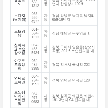
행운로
자
경남 거제시 옥포동 1290-8
688-
또
동
번지 한양상가102호
1312
055-
노다지
자
경남 창녕군 남지읍 남지리
526-
(남지점)
동
656-16번지
4977
061-
로또명
자
534-
전남 해남군 우수영로 1
당
동
1313
천마복
054-
자
경북 구미시 임은동(상모사
권.로손
465-
동
곡동) 804-6 로숀편의점 내
상모점
5434
아포로
054-
자
또중앙
432-
경북 김천시 국사길 202
동
점
3385
054-
영덕로
자
734-
경북 영덕군 덕곡길 128
또복권
동
1991
로또훼
054-
미리마
자
경북 칠곡군 왜관읍 왜관리
977-
트왜관
동
191-3번지 CU편의점 내
0683
점