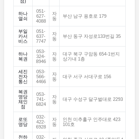
점)
051-
하나
자
627-
부산 남구 용호로 179
열쇠
동
4088
부일
051-
자
카서
637-
부산 동구 자성로133번길 35
동
비스
7747
053-
하나
자
대구 북구 구암동 654-1번지
324-
복권
동
상가내 1층
8946
세진
053-
자
전자
566-
대구 서구 서대구로 156
동
통신
4466
복권
053-
명당
자
741-
대구 수성구 달구벌대로 2293
체인
동
6824
점
032-
로또
자
인천 미추홀구 인주대로 423
422-
명당
동
101호
6928
천하
032-