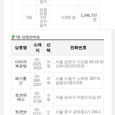
일치
당첨
번호
1,346,737
5등
3개
5,000 원
명
숫자
일치
1등 당첨판매점
소재
선
상호명
전화번호
지
택
02-
다터져
자
서울 금천구 가산동 60-18 한
2025-
복권방
동
신it타워2차101호
3025
02-
패기통
자
서울 도봉구 노해로 389 제
990-
신
동
일빌딩1층110호
1007
02-
토큰판
수
472-
서울 송파구 바람드리길 62
매소
동
5738
02-
토큰박
수
서울 중구 광희동1가 186-1
2277-