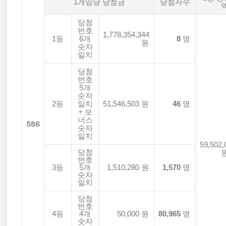
1게임당 당첨금
당첨자수
당첨
번호
1,778,354,344
1등
6개
8
명
원
숫자
일치
당첨
번호
5개
숫자
2등
일치
51,546,503 원
46
명
+ 보
너스
586
숫자
일치
59,502,
당첨
번호
3등
5개
1,510,280 원
1,570
명
숫자
일치
당첨
번호
4등
4개
50,000 원
80,965
명
숫자