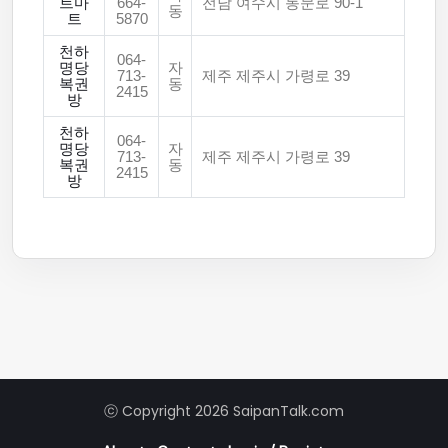
트마
664-
전남 여수시 동문로 90-1
동
트
5870
천하
064-
명당
자
713-
제주 제주시 가령로 39
복권
동
2415
방
천하
064-
명당
자
713-
제주 제주시 가령로 39
복권
동
2415
방
ⓒ Copyright 2026 SaipanTalk.com