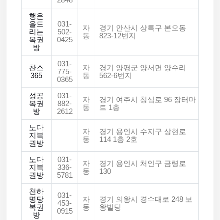
2848
행운
을드
031-
자
경기 안산시 상록구 본오동
리는
502-
동
823-12번지
복권
0425
방
031-
찬스
자
경기 양평군 양서면 양수리
775-
365
동
562-6번지
0365
성공
031-
자
경기 여주시 청심로 96 장터마
복권
882-
동
트 1층
방
2612
노다
자
경기 용인시 수지구 상현로
지복
동
114 1층 2호
권방
노다
031-
자
경기 용인시 처인구 금령로
지복
336-
동
130
권방
5781
천하
031-
명당
자
경기 의왕시 경수대로 248 보
453-
복권
동
왕빌딩
0915
방