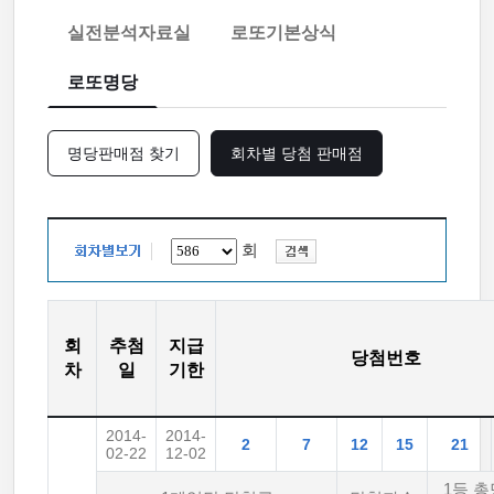
실전분석자료실
로또기본상식
로또명당
명당판매점 찾기
회차별 당첨 판매점
회
회
추첨
지급
당첨번호
차
일
기한
2014-
2014-
2
7
12
15
21
02-22
12-02
1등 