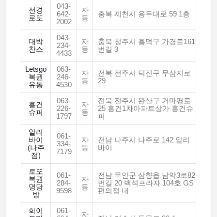
043-
선경
자
642-
충북 제천시 용두대로 59 1층
로또
동
2002
043-
대박
자
충북 청주시 흥덕구 가경로161
234-
찬스
동
번길 3
4433
Letsgo
063-
자
전북 전주시 덕진구 무삼지로
복권
246-
동
29
유통
4530
063-
전북 전주시 완산구 거마평로
흥건
자
226-
25 흥건1차아파트상가 흥건슈
슈퍼
동
1797
퍼
알리
061-
바이
자
전남 나주시 나주로 142 알리
334-
(나주
동
바이
7179
점)
로또
061-
전남 무안군 삼향읍 남악3로82
복권
자
284-
번길 20 백석프라자 104호 GS
명당
동
9598
편의점 내
방
화이
061-
자