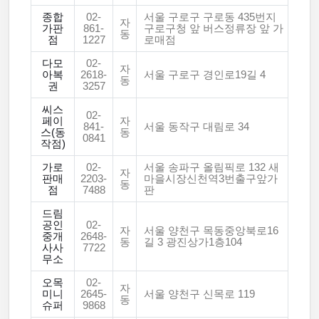
종합
02-
서울 구로구 구로동 435번지
자
가판
861-
구로구청 앞 버스정류장 앞 가
동
점
1227
로매점
다모
02-
자
아복
2618-
서울 구로구 경인로19길 4
동
권
3257
씨스
02-
페이
자
841-
서울 동작구 대림로 34
스(동
동
0841
작점)
가로
02-
서울 송파구 올림픽로 132 새
자
판매
2203-
마을시장신천역3번출구앞가
동
점
7488
판
드림
공인
02-
자
서울 양천구 목동중앙북로16
중개
2648-
동
길 3 광진상가1층104
사사
7722
무소
오목
02-
자
미니
2645-
서울 양천구 신목로 119
동
슈퍼
9868