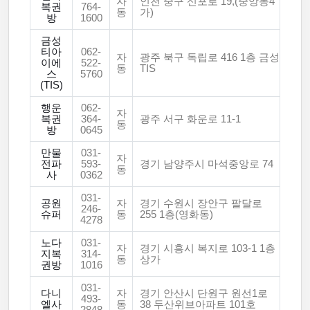
자
인천 중구 신포로 19,(중앙동4
복권
764-
동
가)
방
1600
금성
티아
062-
자
광주 북구 독립로 416 1층 금성
이에
522-
동
TIS
스
5760
(TIS)
행운
062-
자
복권
364-
광주 서구 화운로 11-1
동
방
0645
만물
031-
자
전파
593-
경기 남양주시 마석중앙로 74
동
사
0362
031-
공원
자
경기 수원시 장안구 팔달로
246-
슈퍼
동
255 1층(영화동)
4278
노다
031-
자
경기 시흥시 복지로 103-1 1층
지복
314-
동
상가
권방
1016
031-
다니
자
경기 안산시 단원구 원선1로
493-
엘사
동
38 두산위브아파트 101호