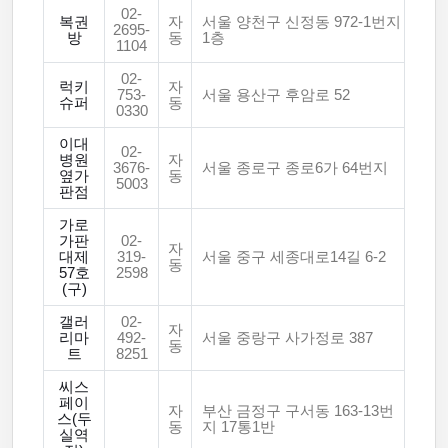
02-
복권
자
서울 양천구 신정동 972-1번지
2695-
방
동
1층
1104
02-
럭키
자
753-
서울 용산구 후암로 52
슈퍼
동
0330
이대
02-
병원
자
3676-
서울 종로구 종로6가 64번지
옆가
동
5003
판점
가로
가판
02-
자
대제
319-
서울 중구 세종대로14길 6-2
동
57호
2598
(구)
갤러
02-
자
리마
492-
서울 중랑구 사가정로 387
동
트
8251
씨스
페이
자
부산 금정구 구서동 163-13번
스(두
동
지 17통1반
실역