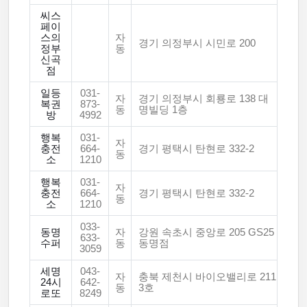
씨스
페이
스의
자
경기 의정부시 시민로 200
정부
동
신곡
점
일등
031-
자
경기 의정부시 회룡로 138 대
복권
873-
동
명빌딩 1층
방
4992
행복
031-
자
충전
664-
경기 평택시 탄현로 332-2
동
소
1210
행복
031-
자
충전
664-
경기 평택시 탄현로 332-2
동
소
1210
033-
동명
자
강원 속초시 중앙로 205 GS25
633-
수퍼
동
동명점
3059
세명
043-
자
충북 제천시 바이오밸리로 211
24시
642-
동
3호
로또
8249