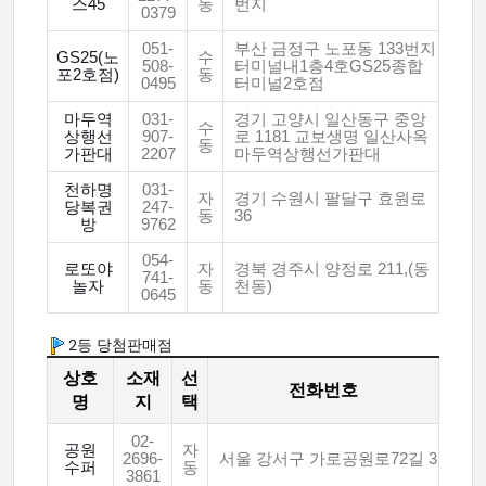
스45
동
번지
0379
051-
부산 금정구 노포동 133번지
GS25(노
수
508-
터미널내1층4호GS25종합
포2호점)
동
0495
터미널2호점
마두역
031-
경기 고양시 일산동구 중앙
수
상행선
907-
로 1181 교보생명 일산사옥
동
가판대
2207
마두역상행선가판대
천하명
031-
자
경기 수원시 팔달구 효원로
당복권
247-
동
36
방
9762
054-
로또야
자
경북 경주시 양정로 211,(동
741-
놀자
동
천동)
0645
2등 당첨판매점
상호
소재
선
전화번호
명
지
택
02-
공원
자
2696-
서울 강서구 가로공원로72길 3
수퍼
동
3861