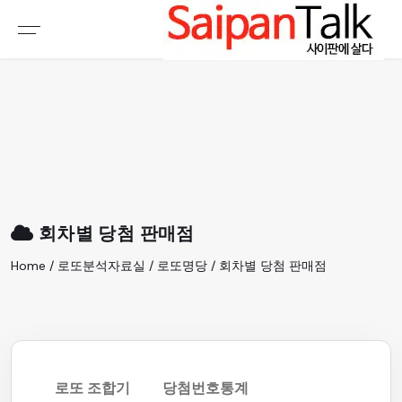
여행정보
생활정보
추천여행지
부동산
액티비티
운세
오늘날씨
로또
회차별 당첨 판매점
갤러리 & 동영상
Home / 로또분석자료실 / 로또명당 / 회차별 당첨 판매점
로또 조합기
당첨번호통계