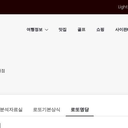
Light
여행정보
맛집
골프
쇼핑
사이판B
매점
분석자료실
로또기본상식
로또명당