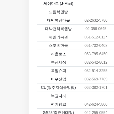
제이마트 (J-Mart)
드림복권방
대박복권마을
02-2632-9780
대박천하복권방
02-356-0645
훼밀리복권
051-512-0117
스포츠한국
051-702-0408
라온로또
053-795-6450
복권세상
032-542-8612
욱일슈퍼
032-514-3255
이수산업
032-569-7789
CU(광주지석중앙점)
062-382-1701
복권나라
럭키뱅크
042-624-9800
GS25(중촌현대점)
042-255-0554