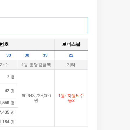
번호
보너스볼
33
38
39
22
자수
1등 총당첨금액
기타
7
명
42
명
60,643,729,000
1등: 자동5 수
원
동2
1,559
명
7,435
명
1,184
명