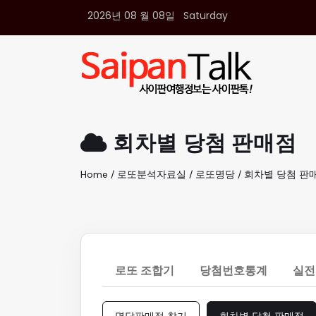
2026년 08 월 08일 Saturday
여행정보
생활정보
추천여행지
부동산
액티비티
운세
회차별 당첨 판매점
오늘날씨
로또
Home / 로또분석자료실 / 로또명당 / 회차별 당첨 판
갤러리 & 동영상
로또 조합기
당첨번호통계
실전