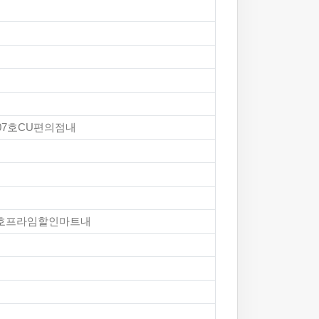
07호CU편의점내
06호프라임할인마트내