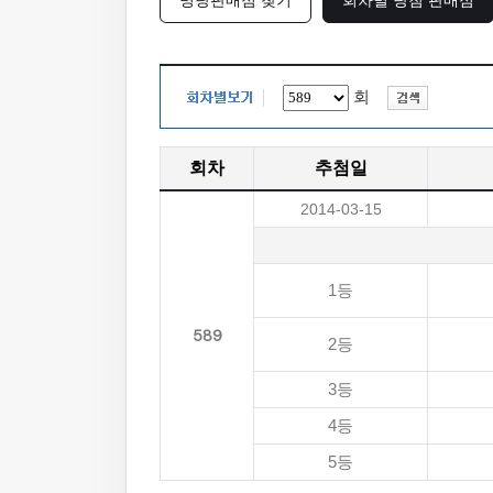
명당판매점 찾기
회차별 당첨 판매점
회
회차
추첨일
2014-03-15
1등
589
2등
3등
4등
5등