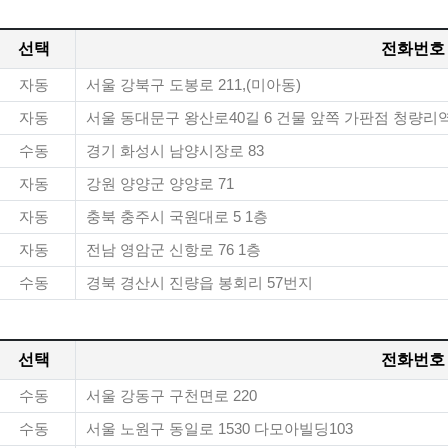
선택
전화번호
자동
서울 강북구 도봉로 211,(미아동)
자동
서울 동대문구 왕산로40길 6 건물 앞쪽 가판점 청량리
수동
경기 화성시 남양시장로 83
자동
강원 양양군 양양로 71
자동
충북 충주시 국원대로 5 1층
자동
전남 영암군 신항로 76 1층
수동
경북 경산시 진량읍 봉회리 57번지
선택
전화번호
수동
서울 강동구 구천면로 220
수동
서울 노원구 동일로 1530 다모아빌딩103