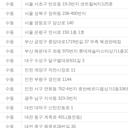
수동
서울 서초구 반포동 19-3번지 센트럴씨티125호
수동
서울 성북구 장위동 238-400번지
수동
서울 영등포구 당산로 140
수동
서울 은평구 연서로 150 1층 1호
수동
부산 금정구 중앙대로1719번길 37 우측 복권판매점
수동
부산 해운대구 좌동 970번지 롯데캐슬마스타상가1층1
수동
대구 수성구 달구벌대로631길 3
수동
인천 계양구 작전시장로 11
수동
인천 부평구 경인로 1144
수동
인천 서구 연희동 762-4번지 호반베르디움상가1동1
수동
광주 남구 지석동 323-3번지
수동
대전 대덕구 신탄진동로 1
수동
대전 동구 계족로 491,(용전동)
수동
대전 중구 목중로26번길 35