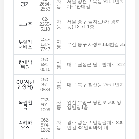
자
서울 양천구 목동 911-1번지
명가
2654-
동
가로판매점
2553
02-
자
서울 중구 을지로6가(광희
코코주
2265-
동
동) 18-71 1층
5118
051-
부일카
자
637-
부산 동구 자성로133번길 35
서비스
동
7747
053-
왕대박
자
591-
대구 달성군 달구벌대로 812
복권
동
0616
053-
CU(침산
자
351-
대구 북구 침산동 296-1번지
건영점)
동
0884
032-
복권천
자
인천 부평구 평천로 306 양
501-
국
동
영빌딩1층
1009
062-
럭키하
자
광주 광산구 임방울대로800
974-
우스
동
번길 82 알리바이 내
1282