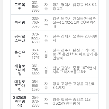
031-
로또복
자
경기 평택시 합정동 918-8 1
653-
권
동
층 1호
7996
033-
강원 원주시 관설동(반곡관
자
복권방
763-
설동) 1702-1 1층 CU편의점
동
6676
내
070-
팡팡로
자
전북 김제시 요촌동 293-8번
8221-
또복권
동
지
4650
063-
전북 전주시 완산구 거마평
흥건슈
자
226-
로 25 흥건1차아파트상가 흥
퍼
동
1797
건슈퍼
제철로
061-
자
전남 광양시 중동 1674번지
또대리
795-
동
시티프라자A동116호
점
5500
대원로
054-
자
경북 고령군 고령읍 지산리
또판매
956-
동
3-1번지
점
1580
GS25(왜
054-
자
경북 칠곡군 중앙로 118
관우방
973-
동
GS25왜관우방점
점)
2338