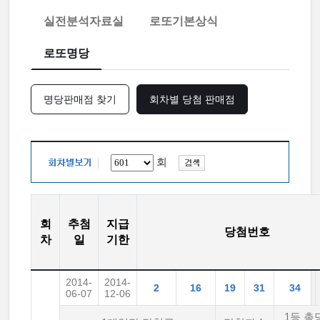
실전분석자료실
로또기본상식
로또명당
명당판매점 찾기
회차별 당첨 판매점
회
회
추첨
지급
당첨번호
차
일
기한
2014-
2014-
2
16
19
31
34
06-07
12-06
1등 총