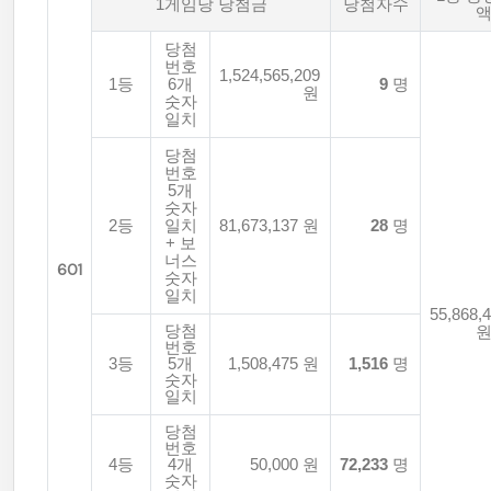
1게임당 당첨금
당첨자수
당첨
번호
1,524,565,209
1등
6개
9
명
원
숫자
일치
당첨
번호
5개
숫자
2등
일치
81,673,137 원
28
명
+ 보
너스
601
숫자
일치
55,868,
당첨
번호
3등
5개
1,508,475 원
1,516
명
숫자
일치
당첨
번호
4등
4개
50,000 원
72,233
명
숫자