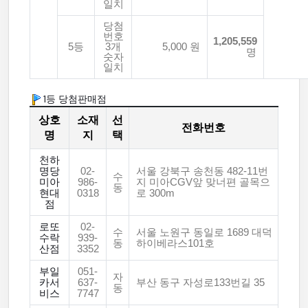
일치
당첨
번호
1,205,559
5등
3개
5,000 원
명
숫자
일치
1등 당첨판매점
상호
소재
선
전화번호
명
지
택
천하
명당
02-
서울 강북구 송천동 482-11번
수
미아
986-
지 미아CGV앞 맞너편 골목으
동
현대
0318
로 300m
점
로또
02-
수
서울 노원구 동일로 1689 대덕
수락
939-
동
하이베라스101호
산점
3352
부일
051-
자
카서
637-
부산 동구 자성로133번길 35
동
비스
7747