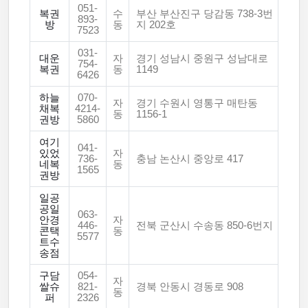
051-
복권
수
부산 부산진구 당감동 738-3번
893-
방
동
지 202호
7523
031-
대운
자
경기 성남시 중원구 성남대로
754-
복권
동
1149
6426
하늘
070-
자
경기 수원시 영통구 매탄동
채복
4214-
동
1156-1
권방
5860
여기
041-
있었
자
736-
충남 논산시 중앙로 417
네복
동
1565
권방
일공
공일
063-
안경
자
446-
전북 군산시 수송동 850-6번지
콘택
동
5577
트수
송점
구담
054-
자
쌀슈
821-
경북 안동시 경동로 908
동
퍼
2326