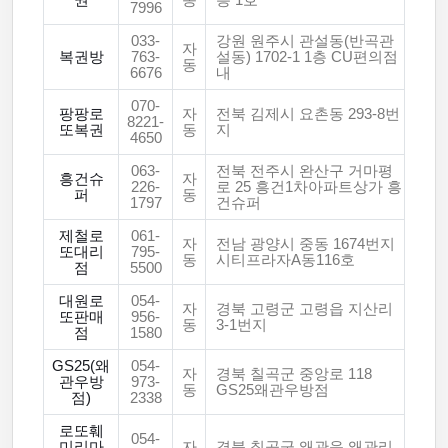
권
동
층 1호
7996
033-
강원 원주시 관설동(반곡관
자
복권방
763-
설동) 1702-1 1층 CU편의점
동
6676
내
070-
팡팡로
자
전북 김제시 요촌동 293-8번
8221-
또복권
동
지
4650
063-
전북 전주시 완산구 거마평
흥건슈
자
226-
로 25 흥건1차아파트상가 흥
퍼
동
1797
건슈퍼
제철로
061-
자
전남 광양시 중동 1674번지
또대리
795-
동
시티프라자A동116호
점
5500
대원로
054-
자
경북 고령군 고령읍 지산리
또판매
956-
동
3-1번지
점
1580
GS25(왜
054-
자
경북 칠곡군 중앙로 118
관우방
973-
동
GS25왜관우방점
점)
2338
로또훼
054-
미리마
자
경북 칠곡군 왜관읍 왜관리