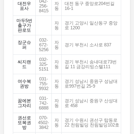
042-
대전우
자
대전 동구 중앙로204번길
256-
표사
동
16-1
8415
마두5번
자
경기 고양시 일산동구 중앙
출구가
동
로 1200
판로또
032-
장군슈
자
672-
경기 부천시 소사로 837
퍼
동
5256
032-
씨지랜
자
경기 부천시 송내대로73번
325-
드
동
길 11 금강리빙스텔111
5151
031-
여수복
자
경기 성남시 중원구 성남대
755-
권방
동
로997번길 25-9
9932
031-
꿈에본
자
경기 성남시 중원구 산성대
742-
그자리
동
로 458
6888
권선로
070-
자
경기 수원시 권선구 탑동로
또복권
4502-
동
22 천림빌딩 천림빌딩102호
방
3842