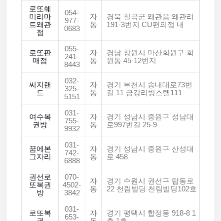
로또훼
054-
미리마
자
경북 칠곡군 왜관읍 왜관리
977-
트왜관
동
191-3번지 CU편의점 내
0683
점
055-
로또판
자
경남 창원시 마산회원구 회
241-
매점
동
원동 45-12번지
8443
032-
씨지랜
자
경기 부천시 송내대로73번
325-
드
동
길 11 금강리빙스텔111
5151
031-
여수복
자
경기 성남시 중원구 성남대
755-
권방
동
로997번길 25-9
9932
031-
꿈에본
자
경기 성남시 중원구 산성대
742-
그자리
동
로 458
6888
권선로
070-
자
경기 수원시 권선구 탑동로
또복권
4502-
동
22 천림빌딩 천림빌딩102호
방
3842
031-
로또복
자
경기 평택시 합정동 918-8 1
653-