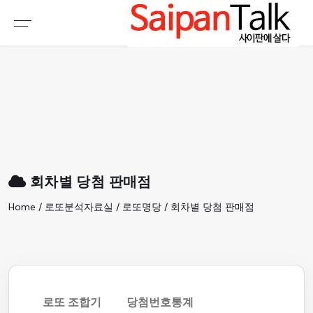
여행정보
생활정보
추천여행지
부동산
액티비티
운세
오늘날씨
로또
회차별 당첨 판매점
갤러리 & 동영상
Home / 로또분석자료실 / 로또명당 / 회차별 당첨 판매점
로또 조합기
당첨번호통계