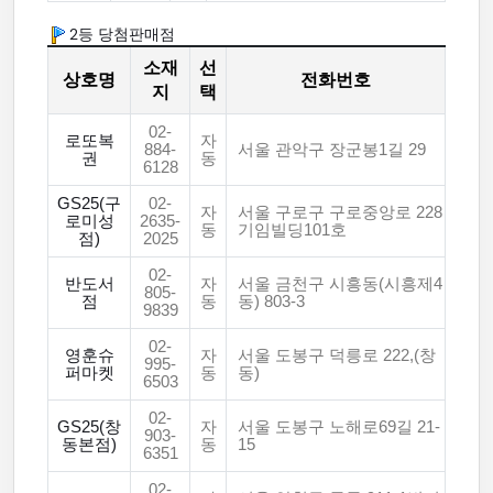
2등 당첨판매점
소재
선
상호명
전화번호
지
택
02-
로또복
자
884-
서울 관악구 장군봉1길 29
권
동
6128
GS25(구
02-
자
서울 구로구 구로중앙로 228
로미성
2635-
동
기임빌딩101호
점)
2025
02-
반도서
자
서울 금천구 시흥동(시흥제4
805-
점
동
동) 803-3
9839
02-
영훈슈
자
서울 도봉구 덕릉로 222,(창
995-
퍼마켓
동
동)
6503
02-
GS25(창
자
서울 도봉구 노해로69길 21-
903-
동본점)
동
15
6351
02-