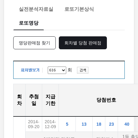
실전분석자료실
로또기본상식
로또명당
명당판매점 찾기
회차별 당첨 판매점
회
회
추첨
지급
당첨번호
차
일
기한
2014-
2014-
5
13
18
23
40
09-20
12-09
1등 총