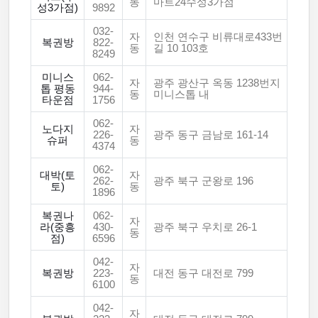
동
마트24수성3가점
성3가점)
9892
032-
자
인천 연수구 비류대로433번
복권방
822-
동
길 10 103호
8249
미니스
062-
자
광주 광산구 옥동 1238번지
톱 평동
944-
동
미니스톱 내
타운점
1756
062-
노다지
자
226-
광주 동구 금남로 161-14
슈퍼
동
4374
062-
대박(토
자
262-
광주 북구 군왕로 196
토)
동
1896
복권나
062-
자
라(중흥
430-
광주 북구 우치로 26-1
동
점)
6596
042-
자
복권방
223-
대전 동구 대전로 799
동
6100
042-
자