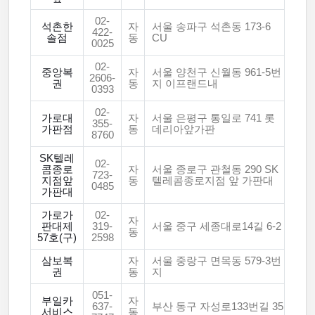
02-
석촌한
자
서울 송파구 석촌동 173-6
422-
솔점
동
CU
0025
02-
중앙복
자
서울 양천구 신월동 961-5번
2606-
권
동
지 이프랜드내
0393
02-
가로대
자
서울 은평구 통일로 741 롯
355-
가판점
동
데리아앞가판
8760
SK텔레
02-
콤종로
자
서울 종로구 관철동 290 SK
723-
지점앞
동
텔레콤종로지점 앞 가판대
0485
가판대
가로가
02-
자
판대제
319-
서울 중구 세종대로14길 6-2
동
57호(구)
2598
삼보복
자
서울 중랑구 면목동 579-3번
권
동
지
051-
부일카
자
637-
부산 동구 자성로133번길 35
서비스
동