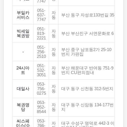
7747
051-
부일카
자
637-
부산 동구 자성로133번길 35
서비스
동
7747
051-
빅세일
자
819-
부산 부산진구 서면문화로 6
복권방
동
2221
051-
자
부산 중구 남포동2가 25-10
-
256-
동
번지 가판집
2510
051-
24시마
자
부산 해운대구 반여동 751-9
532-
트
동
번지 CU편의점내
3051
053-
자
대일사
756-
대구 동구 신천동 312-5번지
동
0275
053-
복권명
자
대구 동구 신암동 134-177번
952-
당
동
지
8544
씨스페
053-
자
대구 수성구 명덕로 442-3 이
이스(수
766-