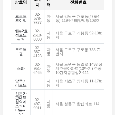
상호명
전화번호
지
택
02-
프로토
자
서울 강남구 개포동(개포4
578-
포이점
동
동) 1194-7 태양빌딩103호
9377
개봉2호
02-
자
서울 구로구 개봉동 92-10번
점로또
2618-
동
지
판매
8090
02-
로또복
자
서울 구로구 구로동 738-71
867-
권
동
번지
4123
02-
서울 노원구 동일로 1493 상
자
스파
951-
계주공아파트(10단지) 주공
동
6465
10단지종합상가111
말죽거
자
서울 서초구 양재동 11-17번
리로또
동
지
신문가
판대뚝
02-
섬역에
자
497-
서울 성동구 왕십리로 114
스콰이
동
9911
야본사
앞