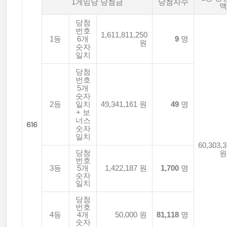
1게임당 당첨금
당첨자수
액
당첨
번호
1,611,811,250
1등
6개
9
명
원
숫자
일치
당첨
번호
5개
숫자
2등
일치
49,341,161 원
49
명
+ 보
너스
616
숫자
일치
60,303,
당첨
원
번호
3등
5개
1,422,187 원
1,700
명
숫자
일치
당첨
번호
4등
4개
50,000 원
81,118
명
숫자