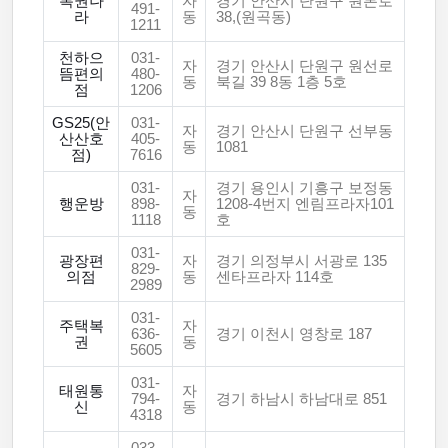
복권나
자
경기 안산시 단원구 원본로
491-
라
동
38,(원곡동)
1211
천하으
031-
자
경기 안산시 단원구 원선로
뜸편의
480-
동
북길 39 8동 1층 5호
점
1206
GS25(안
031-
자
경기 안산시 단원구 선부동
산산호
405-
동
1081
점)
7616
031-
경기 용인시 기흥구 보정동
자
행운방
898-
1208-4번지 엔림프라자101
동
1118
호
031-
광장편
자
경기 의정부시 서광로 135
829-
의점
동
센타프라자 114호
2989
031-
주택복
자
636-
경기 이천시 영창로 187
권
동
5605
031-
태원통
자
794-
경기 하남시 하남대로 851
신
동
4318