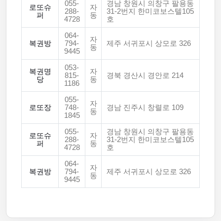
055-
경남 창원시 의창구 팔용동
로또슈
자
288-
31-2번지 한미코보스텔105
퍼
동
4728
호
064-
자
복권방
794-
제주 서귀포시 상모로 326
동
9445
053-
복권명
자
815-
경북 경산시 경안로 214
당
동
1186
055-
자
로또장
748-
경남 진주시 창렬로 109
동
1845
055-
경남 창원시 의창구 팔용동
로또슈
자
288-
31-2번지 한미코보스텔105
퍼
동
4728
호
064-
자
복권방
794-
제주 서귀포시 상모로 326
동
9445