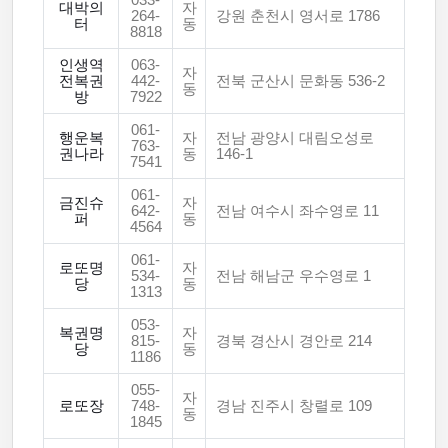
033-
대박의
자
264-
강원 춘천시 영서로 1786
터
동
8818
인생역
063-
자
전복권
442-
전북 군산시 문화동 536-2
동
방
7922
061-
행운복
자
전남 광양시 대림오성로
763-
권나라
동
146-1
7541
061-
금진슈
자
642-
전남 여수시 좌수영로 11
퍼
동
4564
061-
로또명
자
534-
전남 해남군 우수영로 1
당
동
1313
053-
복권명
자
815-
경북 경산시 경안로 214
당
동
1186
055-
자
로또장
748-
경남 진주시 창렬로 109
동
1845