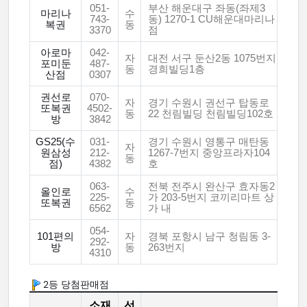
051-
부산 해운대구 좌동(좌제3
마리나
수
743-
동) 1270-1 CU해운대마리나
복권
동
3370
점
아로마
042-
자
대전 서구 둔산2동 1075번지
포미둔
487-
동
경희빌딩1층
산점
0307
권선로
070-
자
경기 수원시 권선구 탑동로
또복권
4502-
동
22 천림빌딩 천림빌딩102호
방
3842
GS25(수
031-
경기 수원시 영통구 매탄동
자
원삼성
212-
1267-7번지 중앙프라자104
동
점)
4382
호
063-
전북 전주시 완산구 효자동2
올인로
수
225-
가 203-5번지 코끼리마트 상
또복권
동
6562
가 내
054-
101편의
자
경북 포항시 남구 청림동 3-
292-
방
동
263번지
4310
2등 당첨판매점
소재
선