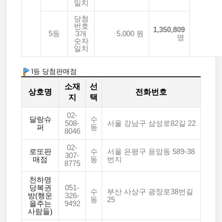
일치
당첨
번호
1,350,809
5등
3개
5,000 원
명
숫자
일치
1등 당첨판매점
소재
선
상호명
전화번호
지
택
02-
달랑슈
수
508-
서울 강남구 삼성로82길 22
퍼
동
8046
02-
로또판
수
서울 은평구 응암동 589-38
307-
매점
동
번지
8775
천하명
당복권
051-
수
부산 사상구 광장로38번길
방(행운
326-
동
25
을주는
9492
사람들)