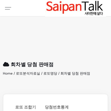
여행정보
생활정보
추천여행지
부동산
액티비티
운세
오늘날씨
로또
회차별 당첨 판매점
갤러리 & 동영상
Home / 로또분석자료실 / 로또명당 / 회차별 당첨 판매점
로또 조합기
당첨번호통계