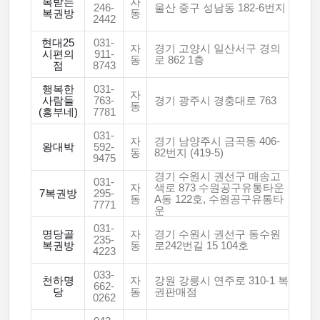
복받는
자
246-
울산 중구 성남동 182-6번지
복권방
동
2442
현대25
031-
자
경기 고양시 일산서구 경의
시편의
911-
동
로 862 1층
점
8743
행복한
031-
자
사람들
763-
경기 광주시 경충대로 763
동
(흥부네)
7781
031-
자
경기 남양주시 금곡동 406-
왕대박
592-
동
82번지 (419-5)
9475
경기 수원시 권선구 매송고
031-
자
색로 873 수원공구유통타운
7복권방
295-
동
A동 122호, 수원공구유통타
7771
운
031-
명당골
자
경기 수원시 권선구 동수원
235-
복권방
동
로242번길 15 104호
4223
033-
천하명
자
강원 강릉시 연주로 310-1 복
662-
당
동
권판매점
0262