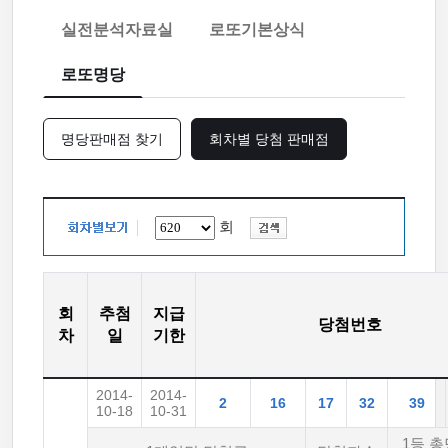
실전분석자료실
로또기본상식
로또명당
명당판매점 찾기
회차별 당첨 판매점
회
회
추첨
지급
당첨번호
차
일
기한
2014-
2014-
2
16
17
32
39
10-18
10-31
1등 