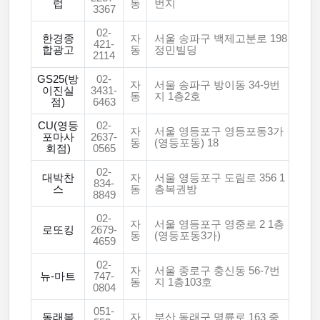
럽
동
번지
3367
02-
한경종
자
서울 송파구 백제고분로 198
421-
합광고
동
정민빌딩
2114
GS25(방
02-
자
서울 송파구 방이동 34-9번
이진실
3431-
동
지 1층2호
점)
6463
CU(영등
02-
자
서울 영등포구 영등포동3가
포마사
2637-
동
(영등포동) 18
회점)
0565
02-
대박찬
자
서울 영등포구 도림로 356 1
834-
스
동
층복권방
8849
02-
자
서울 영등포구 영중로 2 1층
로또킹
2679-
동
(영등포동3가)
4659
02-
자
서울 종로구 충신동 56-7번
뉴-마트
747-
동
지 1층103호
0804
051-
동래복
자
부산 동래구 명륜로 163 중