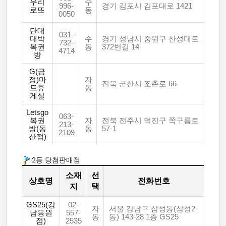
우리
수
996-
경기 김포시 김포대로 1421
로또
동
0050
단대
031-
대박
수
경기 성남시 중원구 산성대로
732-
복권
동
372번길 14
4714
방
G(금
정)마
자
전북 군산시 조촌로 66
트휴
동
게실
Letsgo
063-
복권
자
전북 전주시 덕진구 쪽구름로
213-
방(동
동
57-1
2109
산점)
2등 당첨판매점
소재
선
상호명
전화번호
지
택
GS25(강
02-
자
서울 강남구 삼성동(삼성2
남동원
557-
동
동) 143-28 1층 GS25
점)
2535