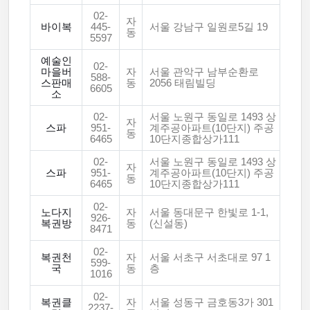
02-
자
바이복
445-
서울 강남구 일원로5길 19
동
5597
예술인
02-
마을버
자
서울 관악구 남부순환로
588-
스판매
동
2056 태림빌딩
6605
소
02-
서울 노원구 동일로 1493 상
자
스파
951-
계주공아파트(10단지) 주공
동
6465
10단지종합상가111
02-
서울 노원구 동일로 1493 상
자
스파
951-
계주공아파트(10단지) 주공
동
6465
10단지종합상가111
02-
노다지
자
서울 동대문구 한빛로 1-1,
926-
복권방
동
(신설동)
8471
02-
복권천
자
서울 서초구 서초대로 97 1
599-
국
동
층
1016
02-
복권클
자
서울 성동구 금호동3가 301
2237-