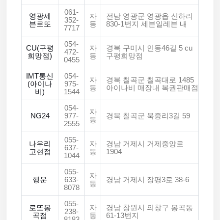
061-
영광세
자
전남 영광군 영광읍 신하리
352-
븐로또
동
830-1번지 세븐일레븐 내
7717
054-
CU(구평
자
경북 구미시 인동46길 5 cu
472-
희망점)
동
구평희망점
0455
IMT통신
054-
자
경북 칠곡군 칠곡대로 1485
(아이나
975-
동
아이나비 매장내 복권판매점
비)
1544
054-
자
NG24
977-
경북 칠곡군 북중리3길 59
동
2555
055-
나우리
자
경남 거제시 거제중앙로
637-
고현점
동
1904
1044
055-
자
행운
633-
경남 거제시 장평3로 38-6
동
8078
055-
로또봉
자
경남 창원시 의창구 봉곡동
238-
곡점
동
61-13번지
8183