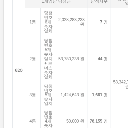
1게임당 당첨금
당첨자수
당첨
번호
2,028,283,233
1등
6개
7
명
원
숫자
일치
당첨
번호
5개
숫자
2등
일치
53,780,238 원
44
명
+ 보
너스
620
숫자
일치
58,342,
당첨
번호
3등
5개
1,424,643 원
1,661
명
숫자
일치
당첨
번호
4등
4개
50,000 원
78,155
명
숫자