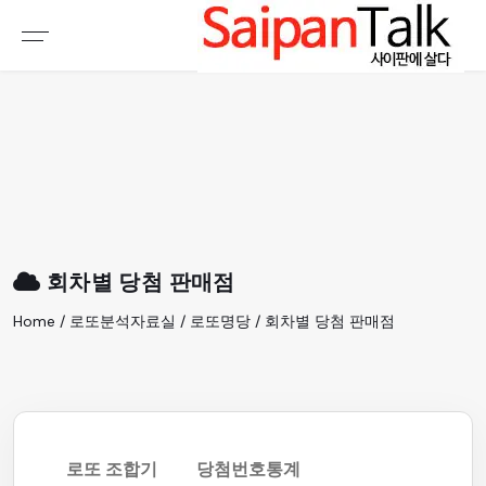
여행정보
생활정보
추천여행지
부동산
액티비티
운세
오늘날씨
로또
회차별 당첨 판매점
갤러리 & 동영상
Home / 로또분석자료실 / 로또명당 / 회차별 당첨 판매점
로또 조합기
당첨번호통계