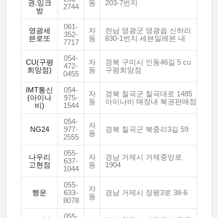
권.잉크
동
203-7번지
2744
방
061-
영광세
자
전남 영광군 영광읍 신하리
352-
븐로또
동
830-1번지 세븐일레븐 내
7717
054-
CU(구평
자
경북 구미시 인동46길 5 cu
472-
희망점)
동
구평희망점
0455
IMT통신
054-
자
경북 칠곡군 칠곡대로 1485
(아이나
975-
동
아이나비 매장내 복권판매점
비)
1544
054-
자
NG24
977-
경북 칠곡군 북중리3길 59
동
2555
055-
나우리
자
경남 거제시 거제중앙로
637-
고현점
동
1904
1044
055-
자
행운
633-
경남 거제시 장평3로 38-6
동
8078
055-