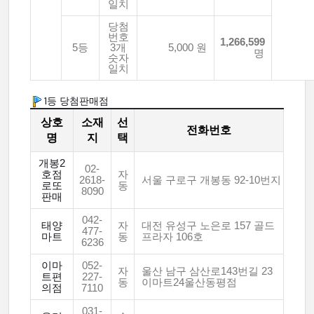
일치
당첨
번호
1,266,599
5등
3개
5,000 원
명
숫자
일치
1등 당첨판매점
상호
소재
선
전화번호
명
지
택
개봉2
02-
호점
자
2618-
서울 구로구 개봉동 92-10번지
로또
동
8090
판매
042-
태양
자
대전 유성구 노은로 157 골드
477-
마트
동
프라자 106호
6236
이마
052-
자
울산 남구 삼산로143번길 23
트편
227-
동
이마트24울산동평점
의점
7110
031-