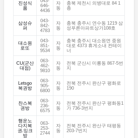
043-
진성식
자
충북 제천시 의병대로 84 1
646-
품
동
층
4436
043-
삼성슈
자
충북 충주시 연수동 1219 삼
842-
퍼
동
성푸른아파트상가108호
4783
043-
충북 충주시 대소원면 중원
대소원
자
851-
대로 4373 휴게소내 컨테이
로또
동
9534
너
063-
CU(군산
자
전북 군산시 미룡동 867-5번
462-
대점)
동
지
9810
063-
Letsgo
자
전북 전주시 완산구 평화로
905-
복권방
동
190
6800
063-
찬스복
자
전북 전주시 완산구 평화동1
236-
권방
동
가 736-3번지
6575
행운노
063-
다지복
자
전북 전주시 완산구 태평동
253-
권.잉크
동
203-7번지
2744
방