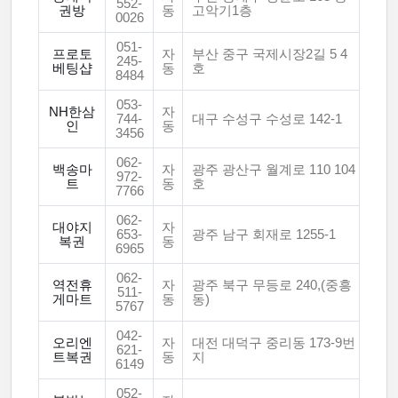
552-
권방
동
고악기1층
0026
051-
프로토
자
부산 중구 국제시장2길 5 4
245-
베팅샵
동
호
8484
053-
NH한삼
자
744-
대구 수성구 수성로 142-1
인
동
3456
062-
백송마
자
광주 광산구 월계로 110 104
972-
트
동
호
7766
062-
대야지
자
653-
광주 남구 회재로 1255-1
복권
동
6965
062-
역전휴
자
광주 북구 무등로 240,(중흥
511-
게마트
동
동)
5767
042-
오리엔
자
대전 대덕구 중리동 173-9번
621-
트복권
동
지
6149
052-