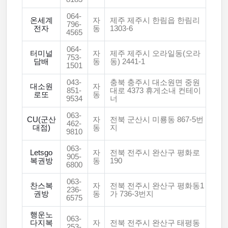
064-
온세계
자
제주 제주시 한림읍 한림리
796-
전자
동
1303-6
4565
064-
터미널
자
제주 제주시 오라일동(오라
753-
담배
동
동) 2441-1
1501
043-
충북 충주시 대소원면 중원
대소원
자
851-
대로 4373 휴게소내 컨테이
로또
동
9534
너
063-
CU(군산
자
전북 군산시 미룡동 867-5번
462-
대점)
동
지
9810
063-
Letsgo
자
전북 전주시 완산구 평화로
905-
복권방
동
190
6800
063-
찬스복
자
전북 전주시 완산구 평화동1
236-
권방
동
가 736-3번지
6575
행운노
063-
다지복
자
전북 전주시 완산구 태평동
253-