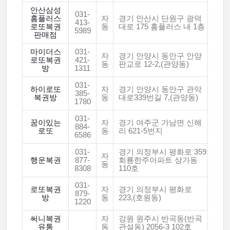
안산삼성
031-
홈플러스
자
경기 안산시 단원구 광덕
413-
로또복권
동
대로 175 홈플러스 내 1층
5989
판매점
마이더스
031-
자
경기 안양시 동안구 안양
로또복권
421-
동
판교로 12-2,(관양동)
방
1311
031-
하이로또
자
경기 안양시 동안구 관악
385-
복권방
동
대로339번길 7,(관양동)
1780
031-
꿈이있는
자
경기 여주군 가남면 신해
884-
로또
동
리 621-5번지
6586
031-
경기 의정부시 평화로 359
자
행운복권
877-
회룡한주아파트 상가동
동
8308
110호
031-
로또복권
자
경기 의정부시 평화로
879-
방
동
223,(호원동)
1220
써니복권
자
강원 원주시 반곡동(반곡
유통
동
관설동) 2056-3 102호