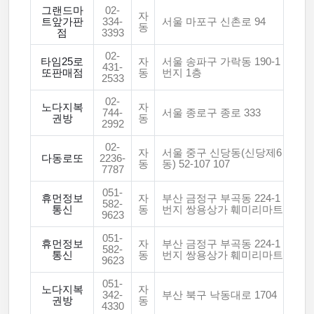
그랜드마
02-
자
트앞가판
334-
서울 마포구 신촌로 94
동
점
3393
02-
타임25로
자
서울 송파구 가락동 190-1
431-
또판매점
동
번지 1층
2533
02-
노다지복
자
744-
서울 종로구 종로 333
권방
동
2992
02-
자
서울 중구 신당동(신당제6
다동로또
2236-
동
동) 52-107 107
7787
051-
휴먼정보
자
부산 금정구 부곡동 224-1
582-
통신
동
번지 쌍용상가 훼미리마트
9623
051-
휴먼정보
자
부산 금정구 부곡동 224-1
582-
통신
동
번지 쌍용상가 훼미리마트
9623
051-
노다지복
자
342-
부산 북구 낙동대로 1704
권방
동
4330