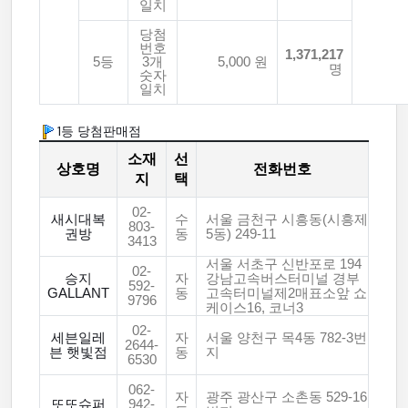
일치
당첨
번호
1,371,217
5등
3개
5,000 원
명
숫자
일치
1등 당첨판매점
소재
선
상호명
전화번호
지
택
02-
새시대복
수
서울 금천구 시흥동(시흥제
803-
권방
동
5동) 249-11
3413
서울 서초구 신반포로 194
02-
승지
자
강남고속버스터미널 경부
592-
GALLANT
동
고속터미널제2매표소앞 쇼
9796
케이스16, 코너3
02-
세븐일레
자
서울 양천구 목4동 782-3번
2644-
븐 햇빛점
동
지
6530
062-
자
광주 광산구 소촌동 529-16
또또슈퍼
942-