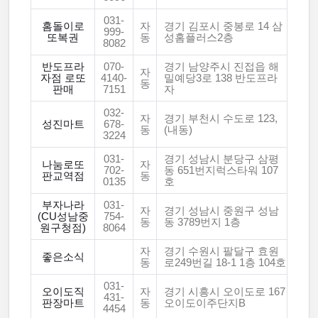
031-
홈돌이로
자
경기 김포시 중봉로 14 삼
999-
또복권
동
성홈플러스2층
8082
반도프라
070-
경기 남양주시 진접읍 해
자
자점 로또
4140-
밀예당3로 138 반도프라
동
판매
7151
자
032-
자
경기 부천시 수도로 123,
성진마트
678-
동
(내동)
3224
031-
경기 성남시 분당구 삼평
나눔로또
자
702-
동 651번지럭스타워 107
판교역점
동
0135
호
부자나라
031-
자
경기 성남시 중원구 성남
(CU성남중
754-
동
동 3789번지 1층
원구청점)
8064
자
경기 수원시 팔달구 효원
좋은소식
동
로249번길 18-1 1층 104호
031-
오이도직
자
경기 시흥시 오이도로 167
431-
판장마트
동
오이도이주단지B
4454