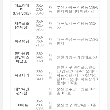
에브리데
051-
자
부산 사하구 신평동 598-8
이
202-
동
번지 에브리데이편의점
(Everyday)
3640
053-
세븐로또
자
대구 달서구 성당동 392-
621-
(성당점)
동
55
6266
053-
자
대구 수성구 두산동 153-2
복권명당
763-
동
번지
7133
한마음병
032-
자
원앞버스
542-
인천 계양구 계양대로 53
동
매표소
9921
인천 서구 완정로65번길
032-
10 검단1차대주피오레아
자
복권나라
566-
파트 검단2지구59블럭검
동
8411
단1차피오레아파트상가B
동제비107호
대박복권
자
울산 울주군 구영로 162 1
편의점
동
층 102호
052-
자
CN마트
293-
울산 중구 곽남4길 2 1층
동
6096