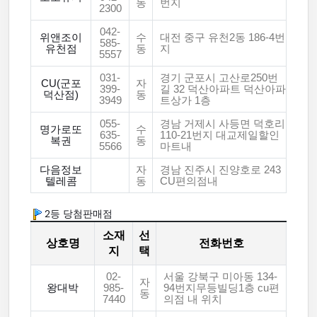
동
번지
2300
042-
위앤조이
수
대전 중구 유천2동 186-4번
585-
유천점
동
지
5557
031-
경기 군포시 고산로250번
CU(군포
자
399-
길 32 덕산아파트 덕산아파
덕산점)
동
3949
트상가 1층
055-
경남 거제시 사등면 덕호리
명가로또
수
635-
110-21번지 대교제일할인
복권
동
5566
마트내
다음정보
자
경남 진주시 진양호로 243
텔레콤
동
CU편의점내
2등 당첨판매점
소재
선
상호명
전화번호
지
택
02-
서울 강북구 미아동 134-
자
왕대박
985-
94번지무등빌딩1층 cu편
동
7440
의점 내 위치