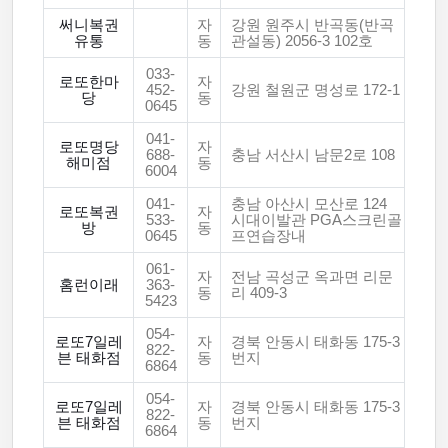
써니복권
자
강원 원주시 반곡동(반곡
유통
동
관설동) 2056-3 102호
033-
로또한마
자
452-
강원 철원군 명성로 172-1
당
동
0645
041-
로또명당
자
688-
충남 서산시 남문2로 108
해미점
동
6004
041-
충남 아산시 모산로 124
로또복권
자
533-
시대이발관 PGA스크린골
방
동
0645
프연습장내
061-
자
전남 곡성군 옥과면 리문
홈런이래
363-
동
리 409-3
5423
054-
로또7일레
자
경북 안동시 태화동 175-3
822-
븐 태화점
동
번지
6864
054-
로또7일레
자
경북 안동시 태화동 175-3
822-
븐 태화점
동
번지
6864