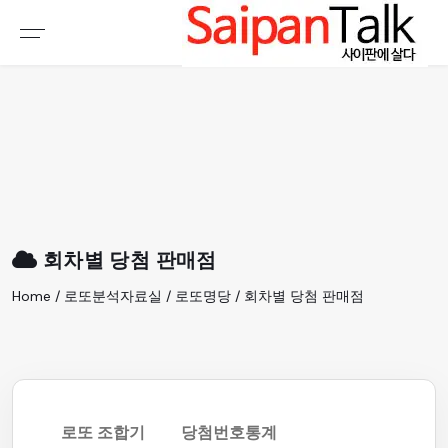
여행정보
생활정보
추천여행지
부동산
액티비티
운세
오늘날씨
로또
회차별 당첨 판매점
갤러리 & 동영상
Home / 로또분석자료실 / 로또명당 / 회차별 당첨 판매점
로또 조합기
당첨번호통계