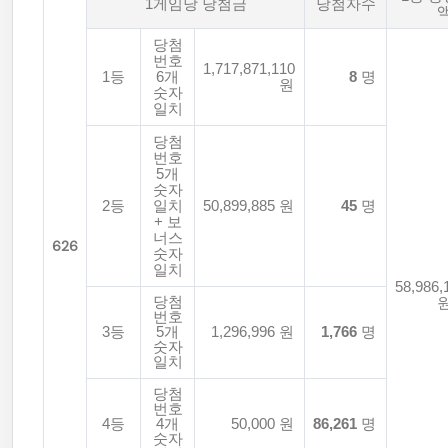
1게임당 당첨금
당첨자수
당첨
번호
1,717,871,110
1등
6개
8
명
원
숫자
일치
당첨
번호
5개
숫자
2등
일치
50,899,885 원
45
명
+ 보
너스
626
숫자
일치
58,986,
당첨
번호
3등
5개
1,296,996 원
1,766
명
숫자
일치
당첨
번호
4등
4개
50,000 원
86,261
명
숫자