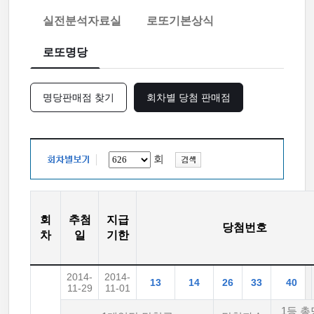
실전분석자료실
로또기본상식
로또명당
명당판매점 찾기
회차별 당첨 판매점
회
회
추첨
지급
당첨번호
차
일
기한
2014-
2014-
13
14
26
33
40
11-29
11-01
1등 