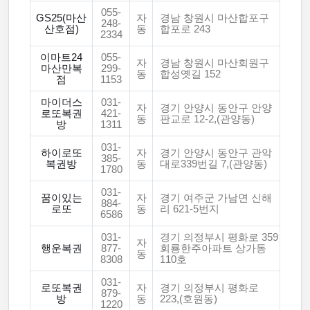
055-
GS25(마산
자
경남 창원시 마산합포구
248-
산호점)
동
합포로 243
2334
이마트24
055-
자
경남 창원시 마산회원구
마산만복
299-
동
합성옛길 152
점
1153
마이더스
031-
자
경기 안양시 동안구 안양
로또복권
421-
동
판교로 12-2,(관양동)
방
1311
031-
하이로또
자
경기 안양시 동안구 관악
385-
복권방
동
대로339번길 7,(관양동)
1780
031-
꿈이있는
자
경기 여주군 가남면 신해
884-
로또
동
리 621-5번지
6586
031-
경기 의정부시 평화로 359
자
행운복권
877-
회룡한주아파트 상가동
동
8308
110호
031-
로또복권
자
경기 의정부시 평화로
879-
방
동
223,(호원동)
1220