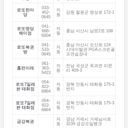
033-
로또한마
자
452-
강원 철원군 명성로 172-1
당
동
0645
041-
로또명당
자
688-
충남 서산시 남문2로 108
해미점
동
6004
041-
충남 아산시 모산로 124
로또복권
자
533-
시대이발관 PGA스크린골
방
동
0645
프연습장내
061-
자
전남 곡성군 옥과면 리문
홈런이래
363-
동
리 409-3
5423
054-
로또7일레
자
경북 안동시 태화동 175-3
822-
븐 태화점
동
번지
6864
054-
로또7일레
자
경북 안동시 태화동 175-3
822-
븐 태화점
동
번지
6864
자
경남 거제시 거제남서로
금강복권
동
3239 금강오일뱅크