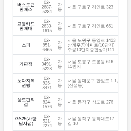
02-
버스토큰
자
2687-
서울 구로구 경인로 323
판매소
동
5284
02-
교통카드
자
2633-
서울 구로구 경인로 661
판매대
동
1615
02-
서울 노원구 동일로 1493
자
스파
951-
상계주공아파트(10단지)
동
6465
주공10단지종합상가111
02-
자
서울 도봉구 도봉동 616-
가판점
3491-
동
19번지
5228
02-
노다지복
자
서울 동대문구 한빛로 1-1,
926-
권방
동
(신설동)
8471
02-
상도편의
자
824-
서울 동작구 상도로 276
점
동
1576
02-
GS25(사당
자
서울 동작구 동작대로17
521-
남사점)
동
길 10
2274