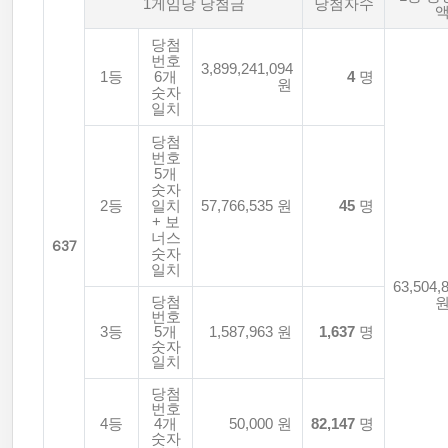
1게임당 당첨금
당첨자수
당첨
번호
3,899,241,094
1등
6개
4
명
원
숫자
일치
당첨
번호
5개
숫자
2등
일치
57,766,535 원
45
명
+ 보
너스
637
숫자
일치
63,504,
당첨
번호
3등
5개
1,587,963 원
1,637
명
숫자
일치
당첨
번호
4등
4개
50,000 원
82,147
명
숫자