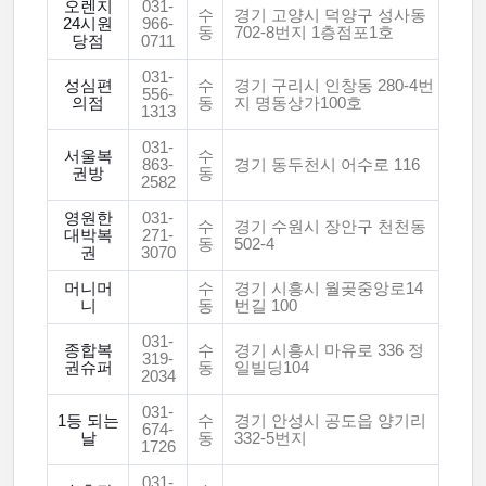
오렌지
031-
수
경기 고양시 덕양구 성사동
24시원
966-
동
702-8번지 1층점포1호
당점
0711
031-
성심편
수
경기 구리시 인창동 280-4번
556-
의점
동
지 명동상가100호
1313
031-
서울복
수
863-
경기 동두천시 어수로 116
권방
동
2582
영원한
031-
수
경기 수원시 장안구 천천동
대박복
271-
동
502-4
권
3070
머니머
수
경기 시흥시 월곶중앙로14
니
동
번길 100
031-
종합복
수
경기 시흥시 마유로 336 정
319-
권슈퍼
동
일빌딩104
2034
031-
1등 되는
수
경기 안성시 공도읍 양기리
674-
날
동
332-5번지
1726
031-