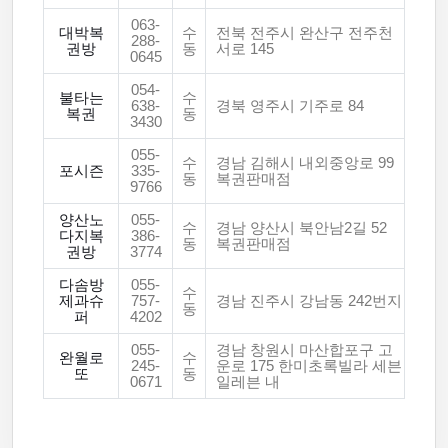
063-
대박복
수
전북 전주시 완산구 전주천
288-
권방
동
서로 145
0645
054-
불타는
수
638-
경북 영주시 기주로 84
복권
동
3430
055-
수
경남 김해시 내외중앙로 99
포시즌
335-
동
복권판매점
9766
양산노
055-
수
경남 양산시 북안남2길 52
다지복
386-
동
복권판매점
권방
3774
다솜방
055-
수
제과슈
757-
경남 진주시 강남동 242번지
동
퍼
4202
055-
경남 창원시 마산합포구 고
완월로
수
245-
운로 175 한미초록빌라 세븐
또
동
0671
일레븐 내