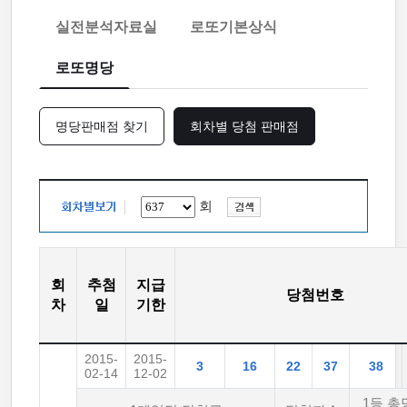
실전분석자료실
로또기본상식
로또명당
명당판매점 찾기
회차별 당첨 판매점
회
회
추첨
지급
당첨번호
차
일
기한
2015-
2015-
3
16
22
37
38
02-14
12-02
1등 