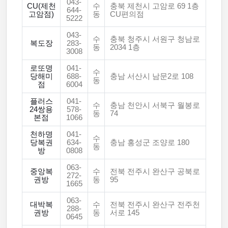
043-
CU(제천
수
충북 제천시 고암로 69 1층
644-
고암점)
동
CU편의점
5222
043-
수
충북 청주시 서원구 청남로
복도장
283-
동
2034 1층
3008
로또명
041-
수
당해미
688-
충남 서산시 남문2로 108
동
점
6004
플러스
041-
수
충남 천안시 서북구 월봉로
24쌍용
578-
동
74
본점
1066
천하명
041-
수
당복권
634-
충남 홍성군 조양로 180
동
방
0808
063-
중앙복
수
전북 전주시 완산구 공북로
272-
권방
동
95
1665
063-
대박복
수
전북 전주시 완산구 전주천
288-
권방
동
서로 145
0645