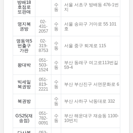
방배18
수
서울 서초구 방배동 476-1번
호점로
동
지
또판매
02-
명지복
수
서울 송파구 거마로 55 101
431-
권방
동
호
2057
명동역5
02-
수
번출구
319-
서울 중구 퇴계로 115
동
가판
8753
051-
수
부산 동래구 여고로113번길
왕대박
503-
동
59-4
1524
051-
빅세일
수
819-
부산 부산진구 서면문화로 6
복권방
동
2221
수
복권방
부산 사하구 낙동대로 332
동
051-
GS25(재
수
부산 해운대구 재송동 1100-
782-
송점)
동
10번지
0091
다사복
053-