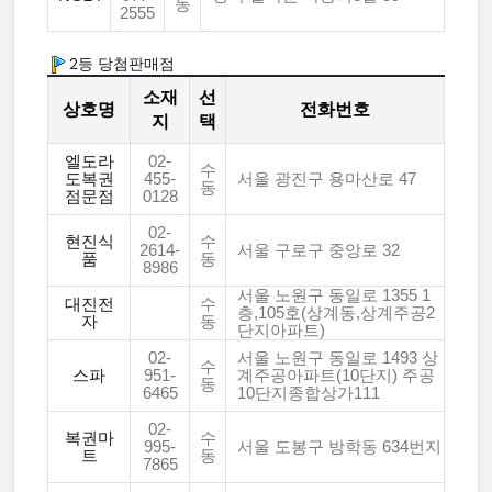
동
2555
2등 당첨판매점
소재
선
상호명
전화번호
지
택
엘도라
02-
수
도복권
455-
서울 광진구 용마산로 47
동
점문점
0128
02-
현진식
수
2614-
서울 구로구 중앙로 32
품
동
8986
서울 노원구 동일로 1355 1
대진전
수
층,105호(상계동,상계주공2
자
동
단지아파트)
02-
서울 노원구 동일로 1493 상
수
스파
951-
계주공아파트(10단지) 주공
동
6465
10단지종합상가111
02-
복권마
수
995-
서울 도봉구 방학동 634번지
트
동
7865