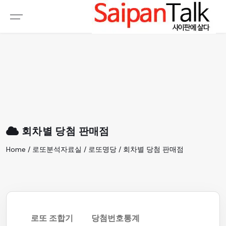
여행정보
생활정보
추천여행지
부동산
액티비티
운세
오늘날씨
로또
회차별 당첨 판매점
갤러리 & 동영상
Home / 로또분석자료실 / 로또명당 / 회차별 당첨 판매점
로또 조합기
당첨번호통계