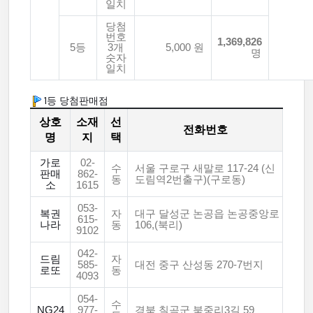
일치
당첨
번호
1,369,826
5등
3개
5,000 원
명
숫자
일치
1등 당첨판매점
상호
소재
선
전화번호
명
지
택
가로
02-
수
서울 구로구 새말로 117-24 (신
판매
862-
동
도림역2번출구)(구로동)
소
1615
053-
복권
자
대구 달성군 논공읍 논공중앙로
615-
나라
동
106,(북리)
9102
042-
드림
자
585-
대전 중구 산성동 270-7번지
로또
동
4093
054-
수
NG24
977-
경북 칠곡군 북중리3길 59