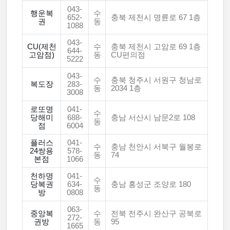
043-
행운복
수
652-
충북 제천시 명륜로 67 1층
권
동
1088
043-
CU(제천
수
충북 제천시 고암로 69 1층
644-
고암점)
동
CU편의점
5222
043-
수
충북 청주시 서원구 청남로
복도장
283-
동
2034 1층
3008
로또명
041-
수
당해미
688-
충남 서산시 남문2로 108
동
점
6004
플러스
041-
수
충남 천안시 서북구 월봉로
24쌍용
578-
동
74
본점
1066
천하명
041-
수
당복권
634-
충남 홍성군 조양로 180
동
방
0808
063-
중앙복
수
전북 전주시 완산구 공북로
272-
권방
동
95
1665