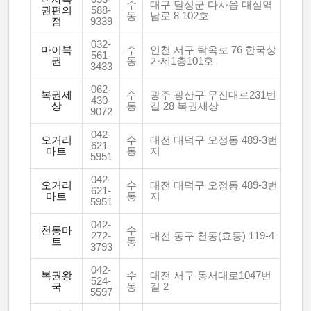
수
대구 달성군 다사읍 대실역
권편의
588-
동
남로 8 102호
점
9339
032-
마이복
수
인천 서구 탁옥로 76 한국상
561-
권
동
가제1층101호
3433
062-
복권세
수
광주 광산구 무진대로231번
430-
상
동
길 28 복권세상
9072
042-
오거리
수
대전 대덕구 오정동 489-3번
621-
마트
동
지
5951
042-
오거리
수
대전 대덕구 오정동 489-3번
621-
마트
동
지
5951
042-
천동마
수
272-
대전 동구 천동(효동) 119-4
트
동
3793
042-
복권왕
수
대전 서구 동서대로1047번
524-
국
동
길 2
5597