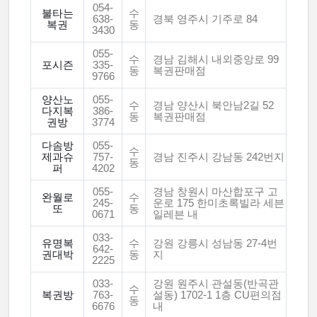
054-
불타는
수
638-
경북 영주시 기주로 84
복권
동
3430
055-
수
경남 김해시 내외중앙로 99
포시즌
335-
동
복권판매점
9766
양산노
055-
수
경남 양산시 북안남2길 52
다지복
386-
동
복권판매점
권방
3774
다솜방
055-
수
제과슈
757-
경남 진주시 강남동 242번지
동
퍼
4202
055-
경남 창원시 마산합포구 고
완월로
수
245-
운로 175 한미초록빌라 세븐
또
동
0671
일레븐 내
033-
유명복
수
강원 강릉시 성남동 27-4번
642-
권대박
동
지
2225
033-
강원 원주시 관설동(반곡관
수
복권방
763-
설동) 1702-1 1층 CU편의점
동
6676
내