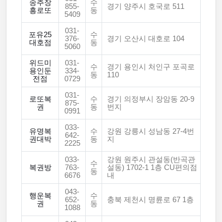
송추장
수
855-
경기 양주시 호국로 511
흥로또
동
5409
031-
포유25
수
376-
경기 오산시 대호로 104
대호점
동
5060
위드미
031-
수
경기 용인시 처인구 포곡로
용인둔
334-
동
110
전점
0729
031-
로또복
수
경기 의정부시 장암동 20-9
875-
권
동
번지
0991
033-
유명복
수
강원 강릉시 성남동 27-4번
642-
권대박
동
지
2225
033-
강원 원주시 관설동(반곡관
수
복권방
763-
설동) 1702-1 1층 CU편의점
동
6676
내
043-
행운복
수
652-
충북 제천시 명륜로 67 1층
권
동
1088