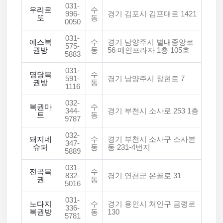
031-
우리로
수
996-
경기 김포시 김포대로 1421
또
동
0050
031-
예스복
수
경기 남양주시 별내중앙로
575-
권방
동
56 메인프라자 1층 105호
5883
031-
명당복
수
591-
경기 남양주시 창현로 7
권방
동
1116
032-
복권마
수
344-
경기 부천시 소사로 253 1층
트
동
9787
032-
돼지네
수
경기 부천시 소사구 소사본
347-
슈퍼
동
동 231-4번지
5889
031-
전곡복
수
832-
경기 연천군 온골로 31
권
동
5016
031-
노다지
수
경기 용인시 처인구 금령로
336-
복권방
동
130
5781