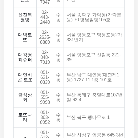
7947
02-
윤진복
수
서울 송파구 가락동(가락본
443-
권방
동
동) 70 영남빌딩105호
2440
02-
대박로
수
서울 영등포구 영등포동2가
2635-
또
동
331번지
8889
02-
대창청
수
서울 영등포구 신길동 221-
848-
과슈퍼
동
39
7919
051-
대연비
수
부산 남구 대연동(대연제1
621-
콘 로또
동
동) 1727-11 1층 101호
0339
051-
금성상
수
부산 동래구 충렬대로107번
555-
회
동
길 92-4
9998
051-
로또나
수
363-
부산 북구 팽나무로 1
라
동
8952
051-
수
부산 사상구 엄궁동 645-3번
-
612-