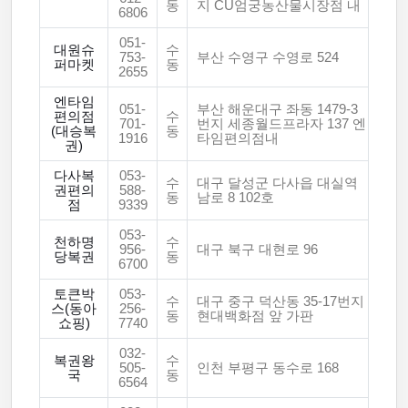
동
지 CU엄궁농산물시장점 내
6806
051-
대원슈
수
753-
부산 수영구 수영로 524
퍼마켓
동
2655
엔타임
051-
부산 해운대구 좌동 1479-3
편의점
수
701-
번지 세종월드프라자 137 엔
(대승복
동
1916
타임편의점내
권)
다사복
053-
수
대구 달성군 다사읍 대실역
권편의
588-
동
남로 8 102호
점
9339
053-
천하명
수
956-
대구 북구 대현로 96
당복권
동
6700
토큰박
053-
수
대구 중구 덕산동 35-17번지
스(동아
256-
동
현대백화점 앞 가판
쇼핑)
7740
032-
복권왕
수
505-
인천 부평구 동수로 168
국
동
6564