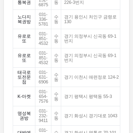
252-
통복권
동
226-3번지
6875
031-
노다지
수
경기 용인시 처인구 금령로
336-
복권방
동
130
5781
031-
유로로
수
경기 의정부시 신곡동 69-1
851-
또
동
번지
4532
031-
유로로
수
경기 의정부시 신곡동 69-1
851-
또
동
번지
4532
태극로
031-
수
또전문
631-
경기 이천시 애련정로 124-2
동
점
6906
031-
수
K-마켓
654-
경기 평택시 평택동 55-3
동
7576
031-
명성복
수
232-
경기 화성시 경기대로 1043
권방
동
9411
031-
대박예
수
경기 화성시 영통로 70 101