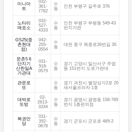
032-
미니마
수
361-
인천 부평구 길주로 376
트
동
7782
032-
노타리
수
인천 부평구 부평동 549-43
527-
매표소
동
번지가판
4333
GS25(중
042-
수
촌현대
255-
대전 중구 목중로26번길 35
동
점)
0554
문촌5 6
031-
단지기
수
경기 고양시 일산서구 주엽
918-
산한일A
동
동 151번지 도로가판대
0579
가관대
관문로
수
경기 과천시 별양상가2로 20
또
동
새서울프라자 1호
02-
대박로
수
경기 광명시 광명동 158-789
2613-
또방
동
번지 1층편의점
3334
031-
복권만
수
392-
경기 군포시 군포로 489-2
당
동
0678