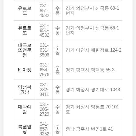
031-
유로로
수
경기 의정부시 신곡동 69-1
851-
또
동
번지
4532
031-
유로로
수
경기 의정부시 신곡동 69-1
851-
또
동
번지
4532
태극로
031-
수
또전문
631-
경기 이천시 애련정로 124-2
동
점
6906
031-
수
K-마켓
654-
경기 평택시 평택동 55-3
동
7576
031-
명성복
수
232-
경기 화성시 경기대로 1043
권방
동
9411
031-
대박예
수
경기 화성시 영통로 70 101
205-
감
동
호
2729
041-
복권명
수
857-
충남 공주시 번영1로 41
당
동
8252