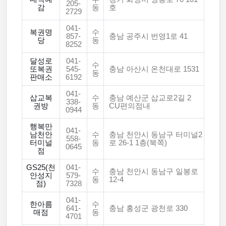
205-
감
동
호
2729
041-
복권명
수
857-
충남 공주시 번영1로 41
당
동
8252
달성로
041-
수
또복권
545-
충남 아산시 온천대로 1531
동
판매소
6192
041-
삽교복
수
충남 예산군 삽교로2길 2
338-
권방
동
CU편의점내
0944
행복만
041-
남천안
수
충남 천안시 동남구 터미널2
558-
터미널
동
로 26-1 1층(북쪽)
0645
점
GS25(천
041-
수
충남 천안시 동남구 일봉로
안성지
579-
동
12-4
점)
7328
041-
한아름
수
641-
충남 홍성군 광천로 330
매점
동
4701