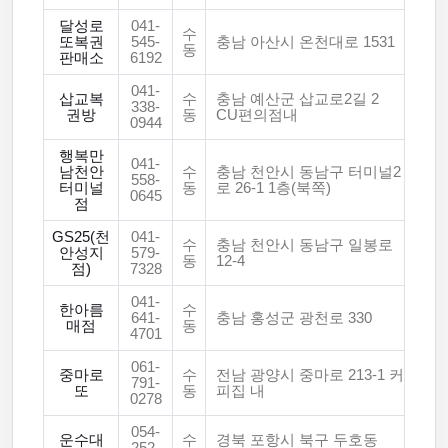
달성로
041-
수
또복권
545-
충남 아산시 온천대로 1531
동
판매소
6192
041-
삽교복
수
충남 예산군 삽교로2길 2
338-
권방
동
CU편의점내
0944
행복만
041-
남천안
수
충남 천안시 동남구 터미널2
558-
터미널
동
로 26-1 1층(북쪽)
0645
점
GS25(천
041-
수
충남 천안시 동남구 일봉로
안성지
579-
동
12-4
점)
7328
041-
한아름
수
641-
충남 홍성군 광천로 330
매점
동
4701
061-
중마로
수
전남 광양시 중마로 213-1 커
791-
또
동
피집 내
0278
054-
운수대
수
경북 포항시 북구 두호동