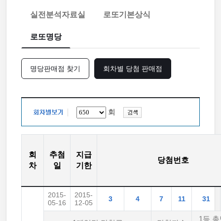
실전분석자료실
로또기본상식
로또명당
명당판매점 찾기
회차별 당첨 판매점
회
회
추첨
지급
당첨번호
차
일
기한
2015-
2015-
3
4
7
11
31
05-16
12-05
1등 