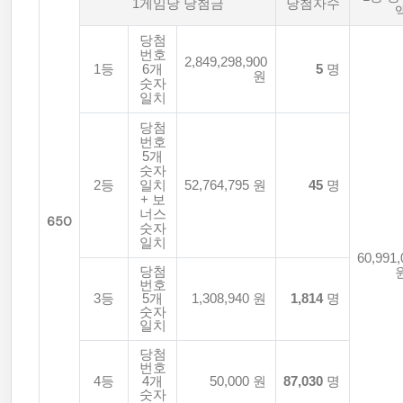
1게임당 당첨금
당첨자수
당첨
번호
2,849,298,900
1등
6개
5
명
원
숫자
일치
당첨
번호
5개
숫자
2등
일치
52,764,795 원
45
명
+ 보
너스
650
숫자
일치
60,991,
당첨
번호
3등
5개
1,308,940 원
1,814
명
숫자
일치
당첨
번호
4등
4개
50,000 원
87,030
명
숫자