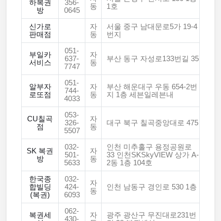
하복권
356-
동
1호
방
0645
신가로
자
서울 중구 남대문로5가 19-4
판매점
동
번지
051-
부일카
자
637-
부산 동구 자성로133번길 35
서비스
동
7747
051-
알부자
자
부산 해운대구 우동 654-2번
744-
로또점
동
지 1층 세븐일레븐내
4033
053-
CU칠곡
자
326-
대구 북구 칠곡중앙대로 475
점
동
5507
032-
인천 미추홀구 용정공원로
SK 복권
자
501-
33 인천SKSkyVIEW 상가 A-
방
동
5633
2동 1층 104호
한국종
032-
자
합빌딩
424-
인천 남동구 경인로 530 1층
동
(복권)
6093
062-
복권세
자
광주 광산구 무진대로231번
430-