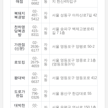
매점
동
지 한신4차입구
6682
02-
복돼지
자
497-
서울 성동구 아차산로7길 42
복권방
동
5412
천하명
02-
자
서울 송파구 백제고분로41
당복권
415-
동
길 7 1층
방
8311
02-
가판점
자
2636-
서울 영등포구 양평로 50-2
(신문)
동
6177
02-
자
서울 영등포구 영중로 2 1층
로또킹
2679-
동
(영등포동3가)
4659
02-
자
왕대박
847-
서울 영등포구 영등포로 412
동
6637
02-
도로가
자
796-
서울 용산구 한강대로 55
판집
동
0326
대박천
02-
자
서울 은평구 연서로 150 1층