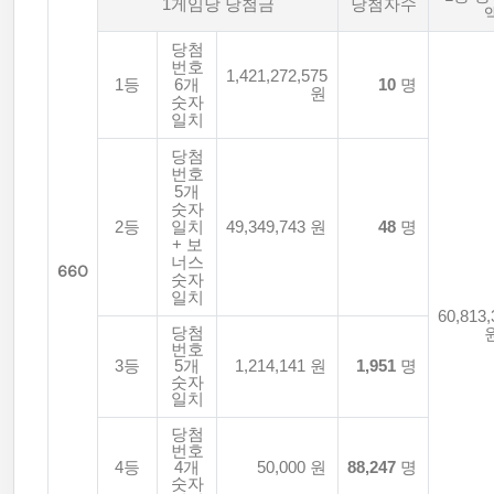
1게임당 당첨금
당첨자수
당첨
번호
1,421,272,575
1등
6개
10
명
원
숫자
일치
당첨
번호
5개
숫자
2등
일치
49,349,743 원
48
명
+ 보
너스
660
숫자
일치
60,813,
당첨
번호
3등
5개
1,214,141 원
1,951
명
숫자
일치
당첨
번호
4등
4개
50,000 원
88,247
명
숫자