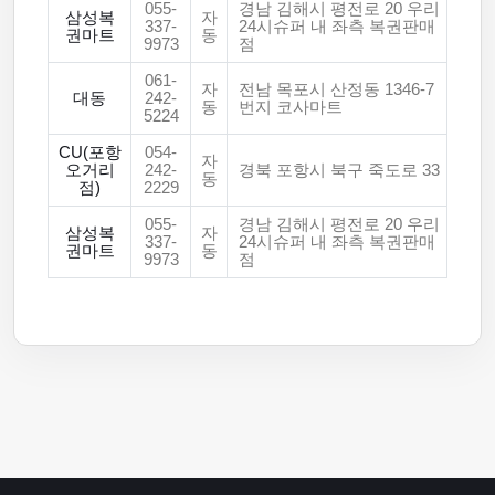
055-
경남 김해시 평전로 20 우리
삼성복
자
337-
24시슈퍼 내 좌측 복권판매
권마트
동
9973
점
061-
자
전남 목포시 산정동 1346-7
대동
242-
동
번지 코사마트
5224
CU(포항
054-
자
오거리
242-
경북 포항시 북구 죽도로 33
동
점)
2229
055-
경남 김해시 평전로 20 우리
삼성복
자
337-
24시슈퍼 내 좌측 복권판매
권마트
동
9973
점