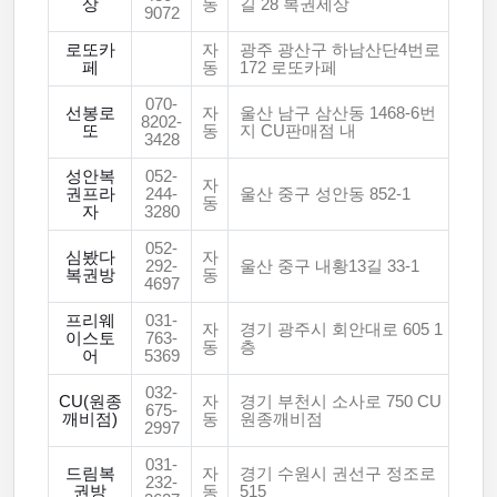
상
동
길 28 복권세상
9072
로또카
자
광주 광산구 하남산단4번로
페
동
172 로또카페
070-
선봉로
자
울산 남구 삼산동 1468-6번
8202-
또
동
지 CU판매점 내
3428
성안복
052-
자
권프라
244-
울산 중구 성안동 852-1
동
자
3280
052-
심봤다
자
292-
울산 중구 내황13길 33-1
복권방
동
4697
프리웨
031-
자
경기 광주시 회안대로 605 1
이스토
763-
동
층
어
5369
032-
CU(원종
자
경기 부천시 소사로 750 CU
675-
깨비점)
동
원종깨비점
2997
031-
드림복
자
경기 수원시 권선구 정조로
232-
권방
동
515