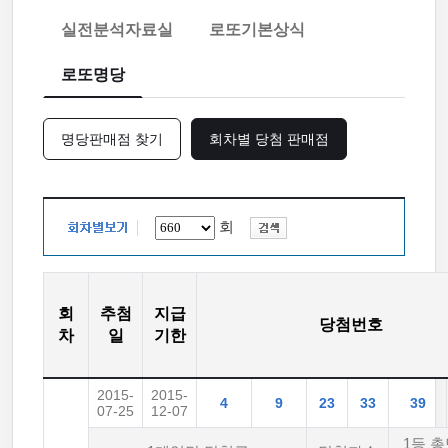
실전분석자료실
로또기본상식
로또명당
명당판매점 찾기
회차별 당첨 판매점
회
회
추첨
지급
당첨번호
차
일
기한
2015-
2015-
4
9
23
33
39
07-25
12-07
1등 