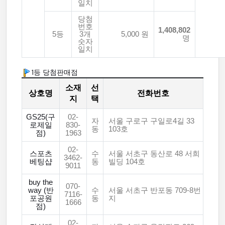
일치
당첨
번호
1,408,802
5등
3개
5,000 원
명
숫자
일치
1등 당첨판매점
소재
선
상호명
전화번호
지
택
GS25(구
02-
자
서울 구로구 구일로4길 33
로제일
830-
동
103호
점)
1963
02-
스포츠
수
서울 서초구 동산로 48 서희
3462-
베팅샵
동
빌딩 104호
9011
buy the
070-
way (반
수
서울 서초구 반포동 709-8번
7116-
포공원
동
지
1666
점)
02-