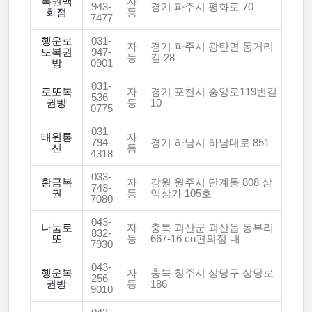
복권백
자
943-
경기 파주시 평화로 70
화점
동
7477
행운로
031-
자
경기 파주시 광탄면 동거리
또복권
947-
동
길 28
방
0901
031-
로또복
자
경기 포천시 중앙로119번길
536-
권방
동
10
0775
031-
태원통
자
794-
경기 하남시 하남대로 851
신
동
4318
033-
황금복
자
강원 원주시 단계동 808 삼
743-
권
동
익상가 105호
7080
043-
나눔로
자
충북 괴산군 괴산읍 동부리
832-
또
동
667-16 cu편의점 내
7930
043-
행운복
자
충북 청주시 상당구 상당로
256-
권방
동
186
9010