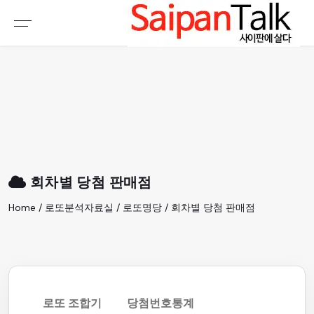
여행정보
생활정보
추천여행지
부동산
액티비티
운세
오늘날씨
로또
회차별 당첨 판매점
갤러리 & 동영상
Home / 로또분석자료실 / 로또명당 / 회차별 당첨 판매점
로또 조합기
당첨번호통계