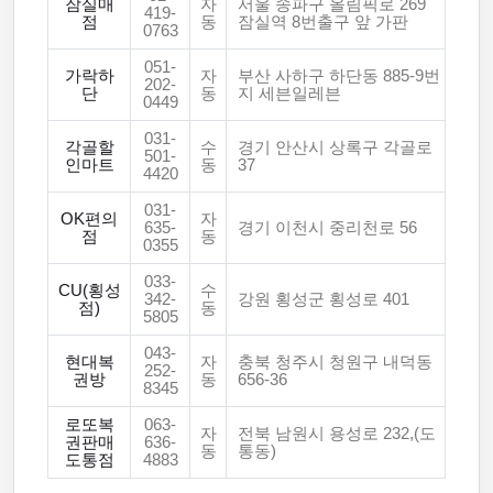
잠실매
자
서울 송파구 올림픽로 269
419-
점
동
잠실역 8번출구 앞 가판
0763
051-
가락하
자
부산 사하구 하단동 885-9번
202-
단
동
지 세븐일레븐
0449
031-
각골할
수
경기 안산시 상록구 각골로
501-
인마트
동
37
4420
031-
OK편의
자
635-
경기 이천시 중리천로 56
점
동
0355
033-
CU(횡성
수
342-
강원 횡성군 횡성로 401
점)
동
5805
043-
현대복
자
충북 청주시 청원구 내덕동
252-
권방
동
656-36
8345
로또복
063-
자
전북 남원시 용성로 232,(도
권판매
636-
동
통동)
도통점
4883