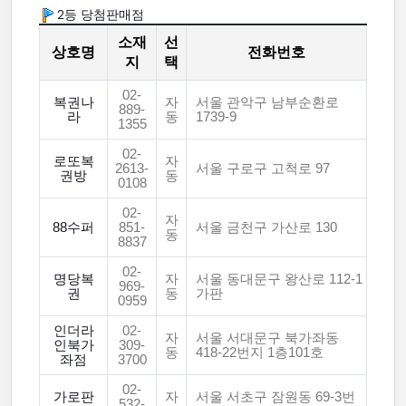
2등 당첨판매점
소재
선
상호명
전화번호
지
택
02-
복권나
자
서울 관악구 남부순환로
889-
라
동
1739-9
1355
02-
로또복
자
2613-
서울 구로구 고척로 97
권방
동
0108
02-
자
88수퍼
851-
서울 금천구 가산로 130
동
8837
02-
명당복
자
서울 동대문구 왕산로 112-1
969-
권
동
가판
0959
인더라
02-
자
서울 서대문구 북가좌동
인북가
309-
동
418-22번지 1층101호
좌점
3700
02-
가로판
자
서울 서초구 잠원동 69-3번
532-