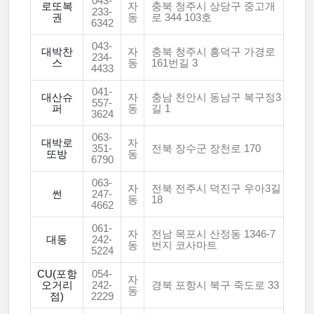
043-
로또복
자
충북 청주시 상당구 중고개
233-
권
동
로 344 103호
6342
043-
대박찬
자
충북 청주시 흥덕구 가경로
234-
스
동
161번길 3
4433
041-
대산슈
자
충남 천안시 동남구 복구정3
557-
퍼
동
길 1
3624
063-
대박로
자
351-
전북 장수군 장천로 170
또방
동
6790
063-
자
전북 전주시 덕진구 우아3길
썬
247-
동
18
4662
061-
자
전남 목포시 산정동 1346-7
대동
242-
동
번지 코사마트
5224
CU(포항
054-
자
오거리
242-
경북 포항시 북구 죽도로 33
동
점)
2229