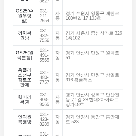
3627
GS25(수
031-
자
경기 수원시 영통구 매탄로
원우영
211-
동
100번길 17 103호
점)
2554
031-
까치복
자
경기 시흥시 중심상가로 326
432-
권방
동
1층102
7556
031-
GS25(원
자
경기 안산시 단원구 원곡로
491-
곡본점)
동
51
5565
홈플러
031-
스선부
자
경기 안산시 단원구 삼일로
480-
점로또
동
316 홈플러스
7757
판매
031-
경기 안산시 상록구 안산천
훼미리
자
403-
동로1길 29 현대2차아파트
복권
동
9965
상가18호
031-
인덕원
자
경기 안양시 동안구 흥안대
423-
복권방
동
로 523
8289
031-