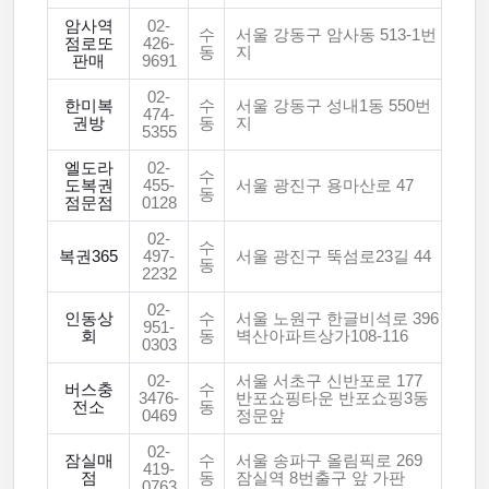
암사역
02-
수
서울 강동구 암사동 513-1번
점로또
426-
동
지
판매
9691
02-
한미복
수
서울 강동구 성내1동 550번
474-
권방
동
지
5355
엘도라
02-
수
도복권
455-
서울 광진구 용마산로 47
동
점문점
0128
02-
수
복권365
497-
서울 광진구 뚝섬로23길 44
동
2232
02-
인동상
수
서울 노원구 한글비석로 396
951-
회
동
벽산아파트상가108-116
0303
02-
서울 서초구 신반포로 177
버스충
수
3476-
반포쇼핑타운 반포쇼핑3동
전소
동
0469
정문앞
02-
잠실매
수
서울 송파구 올림픽로 269
419-
점
동
잠실역 8번출구 앞 가판
0763