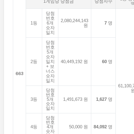
1게임당 당첨금
당첨자수
당첨
번호
2,080,244,143
1등
6개
7
명
원
숫자
일치
당첨
번호
5개
숫자
2등
일치
40,449,192 원
60
명
+ 보
너스
663
숫자
일치
61,100,
당첨
번호
3등
5개
1,491,673 원
1,627
명
숫자
일치
당첨
번호
4등
4개
50,000 원
84,092
명
숫자