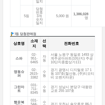
일치
당첨
번호
1,386,028
5등
3개
5,000 원
명
숫자
일치
1등 당첨판매점
소재
선
상호명
전화번호
지
택
02-
서울 노원구 동일로 1493 상
자
스파
951-
계주공아파트(10단지) 주공
동
6465
10단지종합상가111
02-
경기 광명시 디지털로 17 1
명동슈
수
2615-
동 107호(철산동, (주)티오티
퍼
동
3382
비 오렌지타운)
031-
그린마
수
경기 성남시 분당구 대왕판
711-
트
동
교로 255 107호
8345
031-
행운복
수
544-
경기 포천시 솔모루로 86-1