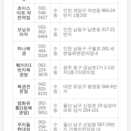
초이스
032-
수
인천 계양구 작전동 864-24
마트 작
548-
동
번지 1층102
전역점
3427
032-
모닝프
수
인천 남동구 남촌동 317-21
462-
라자
동
번지
6464
032-
하나복
수
인천 남동구 구월로 281 세
464-
권
동
븐일레븐편의점내
5026
훼미리1
062-
수
광주 동구 금남로1가 1-1번
번지복
224-
동
지1층 CU편의점
권방
3678
042-
복권전
수
대전 유성구 봉명동 568-4번
825-
문점
동
지
8191
영화유
052-
수
울산 남구 신정로 19 삼성아
통(1등복
269-
동
파트 상가 204-101
권방)
9851
052-
우리들
수
울산 남구 선암동 587-19번
258-
현대점
동
지 거북이편의점 내