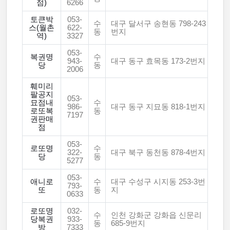
점)
6266
토큰박
053-
수
대구 달서구 송현동 798-243
스(월촌
622-
동
번지
역)
3327
053-
복권명
수
943-
대구 동구 효목동 173-2번지
당
동
2006
훼미리
팔공지
053-
묘점내
수
986-
대구 동구 지묘동 818-1번지
로또복
동
7197
권판매
점
053-
로또명
수
322-
대구 북구 동천동 878-4번지
당
동
5277
053-
애니로
수
대구 수성구 시지동 253-3번
793-
또
동
지
0633
로또명
032-
수
인천 강화군 강화읍 신문리
당복권
933-
동
685-9번지
방
7333