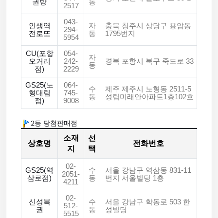
권방
동
2517
043-
인생역
자
충북 청주시 상당구 용암동
294-
전로또
동
1795번지
5954
CU(포항
054-
자
오거리
242-
경북 포항시 북구 죽도로 33
동
점)
2229
GS25(노
064-
수
제주 제주시 노형동 2511-5
형대림
745-
동
성림미래안아파트1층102호
점)
9008
2등 당첨판매점
소재
선
상호명
전화번호
지
택
02-
GS25(역
수
서울 강남구 역삼동 831-11
2051-
삼로점)
동
번지 서울빌딩 1층
4211
02-
신성복
수
서울 강남구 학동로 503 한
512-
권
동
성빌딩
5515