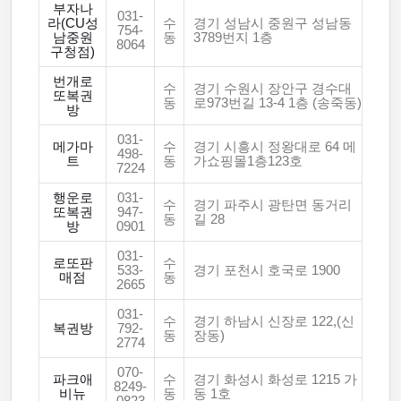
부자나
031-
라(CU성
수
경기 성남시 중원구 성남동
754-
남중원
동
3789번지 1층
8064
구청점)
번개로
수
경기 수원시 장안구 경수대
또복권
동
로973번길 13-4 1층 (송죽동)
방
031-
메가마
수
경기 시흥시 정왕대로 64 메
498-
트
동
가쇼핑몰1층123호
7224
행운로
031-
수
경기 파주시 광탄면 동거리
또복권
947-
동
길 28
방
0901
031-
로또판
수
533-
경기 포천시 호국로 1900
매점
동
2665
031-
수
경기 하남시 신장로 122,(신
복권방
792-
동
장동)
2774
070-
파크애
수
경기 화성시 화성로 1215 가
8249-
비뉴
동
동 1호