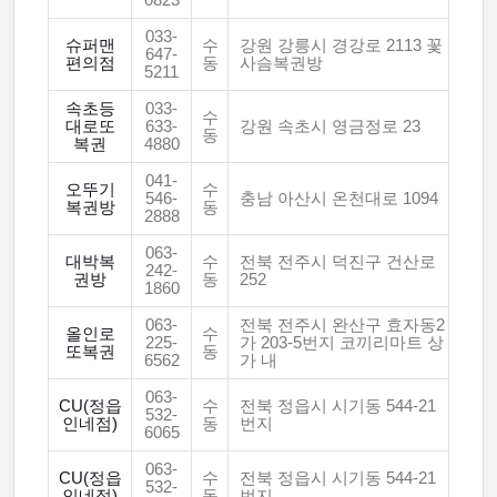
0823
033-
슈퍼맨
수
강원 강릉시 경강로 2113 꽃
647-
편의점
동
사슴복권방
5211
속초등
033-
수
대로또
633-
강원 속초시 영금정로 23
동
복권
4880
041-
오뚜기
수
546-
충남 아산시 온천대로 1094
복권방
동
2888
063-
대박복
수
전북 전주시 덕진구 건산로
242-
권방
동
252
1860
063-
전북 전주시 완산구 효자동2
올인로
수
225-
가 203-5번지 코끼리마트 상
또복권
동
6562
가 내
063-
CU(정읍
수
전북 정읍시 시기동 544-21
532-
인네점)
동
번지
6065
063-
CU(정읍
수
전북 정읍시 시기동 544-21
532-
인네점)
동
번지