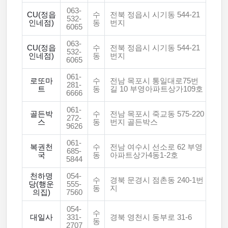
063-
CU(정읍
수
전북 정읍시 시기동 544-21
532-
인네점)
동
번지
6065
063-
CU(정읍
수
전북 정읍시 시기동 544-21
532-
인네점)
동
번지
6065
061-
로또마
수
전남 목포시 통일대로75번
281-
트
동
길 10 부영아파트상가109호
6666
061-
골든박
수
전남 목포시 죽교동 575-220
272-
스
동
번지 골든박스
9626
061-
복권천
수
전남 여수시 선소로 62 부영
685-
국
동
아파트상가4동1-2호
5844
천하명
054-
수
경북 문경시 점촌동 240-1번
당(행운
555-
동
지
의집)
7560
054-
수
대일사
331-
경북 영천시 동부로 31-6
동
2707