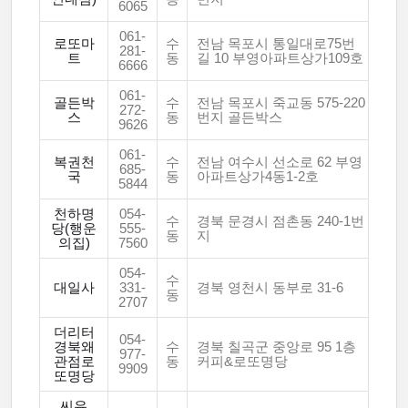
6065
061-
로또마
수
전남 목포시 통일대로75번
281-
트
동
길 10 부영아파트상가109호
6666
061-
골든박
수
전남 목포시 죽교동 575-220
272-
스
동
번지 골든박스
9626
061-
복권천
수
전남 여수시 선소로 62 부영
685-
국
동
아파트상가4동1-2호
5844
천하명
054-
수
경북 문경시 점촌동 240-1번
당(행운
555-
동
지
의집)
7560
054-
수
대일사
331-
경북 영천시 동부로 31-6
동
2707
더리터
054-
경북왜
수
경북 칠곡군 중앙로 95 1층
977-
관점로
동
커피&로또명당
9909
또명당
씨유