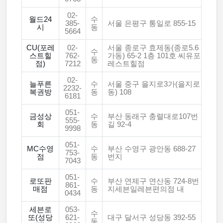
02-
월드24
수
385-
서울 은평구 통일로 855-15
시
동
5664
CU(포레
02-
서울 종로구 효제동(종로5.6
수
스트힐
762-
가동) 65-2 1층 101호 씨유포
동
점)
7212
레스트힐점
02-
늘푸른
수
서울 중구 을지로3가(을지로
2232-
복권방
동
동) 108
6181
051-
금성상
수
부산 동래구 충렬대로107번
555-
회
동
길 92-4
9998
051-
MC수영
수
부산 수영구 광안동 688-27
753-
점
동
번지
7043
051-
로또판
수
부산 연제구 연산동 724-8번
861-
매점
동
지세븐일레븐편의점 내
0434
세븐로
053-
수
또(성당
621-
대구 달서구 성당동 392-55
동