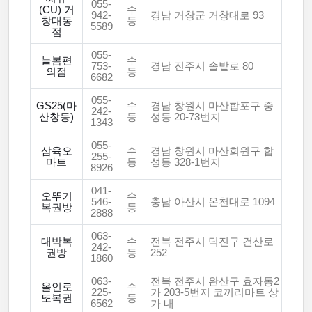
055-
(CU) 거
수
942-
경남 거창군 거창대로 93
창대동
동
5589
점
055-
늘봄편
수
753-
경남 진주시 솔밭로 80
의점
동
6682
055-
GS25(마
수
경남 창원시 마산합포구 중
242-
산창동)
동
성동 20-73번지
1343
055-
삼육오
수
경남 창원시 마산회원구 합
255-
마트
동
성동 328-1번지
8926
041-
오뚜기
수
546-
충남 아산시 온천대로 1094
복권방
동
2888
063-
대박복
수
전북 전주시 덕진구 건산로
242-
권방
동
252
1860
063-
전북 전주시 완산구 효자동2
올인로
수
225-
가 203-5번지 코끼리마트 상
또복권
동
6562
가 내