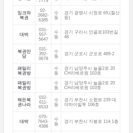
7779
02-
잉크와
수
경기 광명시 시청로 69,(철산
2682-
복권
동
동)
6385
031-
수
경기 구리시 안골로103번길
대박
557-
동
46
5647
031-
복권만
수
392-
경기 군포시 군포로 489-2
당
동
0678
패밀리
수
경기 남양주시 늘을2로 20
복권방
동
CH리베로원 103호
패밀리
수
경기 남양주시 늘을2로 20
복권방
동
CH리베로원 103호
032-
해든복
수
경기 부천시 소향로 239 대
611-
권나라
동
야하이빌투 106호
6533
070-
수
대박
7643-
경기 부천시 지봉로 114 1층
동
4388