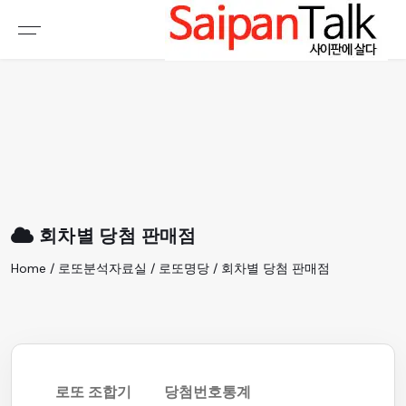
여행정보
생활정보
추천여행지
부동산
액티비티
운세
오늘날씨
로또
회차별 당첨 판매점
갤러리 & 동영상
Home / 로또분석자료실 / 로또명당 / 회차별 당첨 판매점
로또 조합기
당첨번호통계