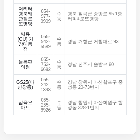
더리터
054-
경북왜
수
경북 칠곡군 중앙로 95 1층
977-
관점로
동
커피&로또명당
9909
또명당
씨유
055-
(CU) 거
수
942-
경남 거창군 거창대로 93
창대동
동
5589
점
055-
늘봄편
수
753-
경남 진주시 솔밭로 80
의점
동
6682
055-
GS25(마
수
경남 창원시 마산합포구 중
242-
산창동)
동
성동 20-73번지
1343
055-
삼육오
수
경남 창원시 마산회원구 합
255-
마트
동
성동 328-1번지
8926