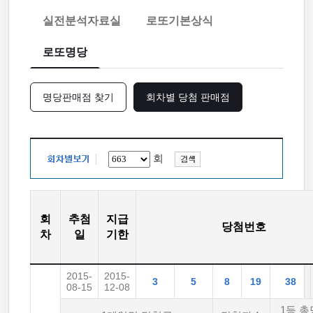
실전분석자료실
로또기본상식
로또명당
명당판매점 찾기
회차별 당첨 판매점
회
회
추첨
지급
당첨번호
차
일
기한
2015-
2015-
3
5
8
19
38
08-15
12-08
1등 