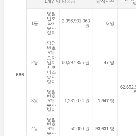
1게임당 당첨금
당첨자수
당첨
번호
2,396,901,063
1등
6개
6
명
원
숫자
일치
당첨
번호
5개
숫자
2등
일치
50,997,895 원
47
명
+ 보
너스
666
숫자
일치
62,652,
당첨
번호
3등
5개
1,231,074 원
1,947
명
숫자
일치
당첨
번호
4등
4개
50,000 원
93,631
명
숫자