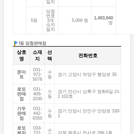
일치
당첨
번호
1,493,940
5등
3개
5,000 원
명
숫자
일치
1등 당첨판매점
상호
소재
선
전화번호
명
지
택
031-
준마
수
972-
경기 고양시 덕양구 행당로 35
트
동
5078
로또
031-
수
경기 안산시 상록구 영화6길 21-
판매
409-
동
1 102호
점
2030
가두
031-
수
경기 안양시 만안구 안양로 330-
판매
442-
동
1
점
8350
로또
033-
수
부자
731-
강원 원주시 천사로 286 1층