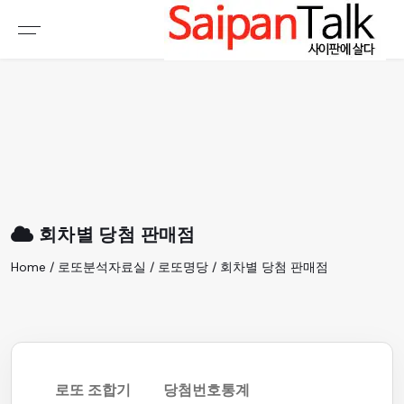
여행정보
생활정보
추천여행지
부동산
액티비티
운세
오늘날씨
로또
회차별 당첨 판매점
갤러리 & 동영상
Home / 로또분석자료실 / 로또명당 / 회차별 당첨 판매점
로또 조합기
당첨번호통계