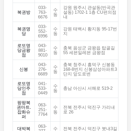
033-
강원 원주시 관설동(반곡관
수
복권방
763-
설동) 1702-1 1층 CU편의점
동
6676
내
033-
복권명
수
강원 태백시 황지동 95-17번
552-
당
동
지
6996
로또명
043-
수
충북 음성군 금왕읍 탑골길
당금왕
881-
동
55 세븐일레븐 금왕점
점
9010
043-
충북 청주시 흥덕구 신봉동
수
신봉
276-
168-8번지 신봉삼성아파트3
동
6689
단지 앞도로변
로또명
041-
수
당인주
533-
충남 아산시 서해로 519-2
동
점
0449
팡팡복
063-
권마트.
수
전북 전주시 덕진구 가리내
251-
잡화슈
동
로 26
7764
퍼
063-
대박복
수
전북 전주시 덕진구 붓내3길