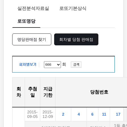
실전분석자료실
로또기본상식
로또명당
명당판매점 찾기
회차별 당첨 판매점
회
회
추첨
지급
당첨번호
차
일
기한
2015-
2015-
2
4
6
11
17
09-05
12-09
1등 