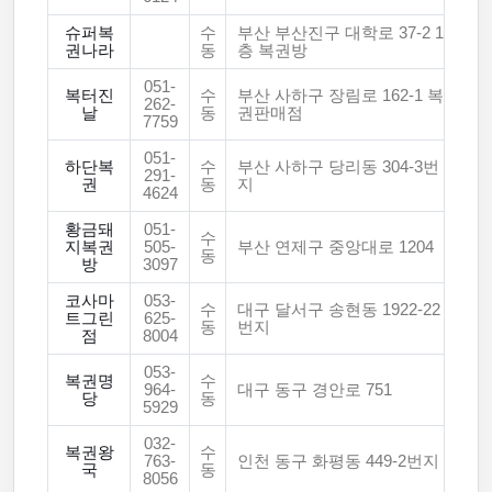
슈퍼복
수
부산 부산진구 대학로 37-2 1
권나라
동
층 복권방
051-
복터진
수
부산 사하구 장림로 162-1 복
262-
날
동
권판매점
7759
051-
하단복
수
부산 사하구 당리동 304-3번
291-
권
동
지
4624
황금돼
051-
수
지복권
505-
부산 연제구 중앙대로 1204
동
방
3097
코사마
053-
수
대구 달서구 송현동 1922-22
트그린
625-
동
번지
점
8004
053-
복권명
수
964-
대구 동구 경안로 751
당
동
5929
032-
복권왕
수
763-
인천 동구 화평동 449-2번지
국
동
8056