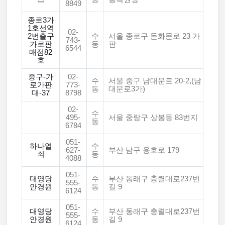
8849
종로3가
1호선역
02-
2번출구
수
서울 종로구 돈화문로 23 가
743-
가로판
동
판
6544
매점82
호
중구-가
02-
수
서울 중구 남대문로 20-2,(남
로가판
773-
동
대문로3가)
대-37
8798
02-
수
495-
서울 중랑구 상봉동 83번지
동
6784
051-
하나열
수
627-
부산 남구 용호로 179
쇠
동
4088
051-
대영당
수
부산 동래구 충렬대로237번
555-
안경원
동
길 9
6124
051-
대영당
수
부산 동래구 충렬대로237번
555-
안경원
동
길 9
6124