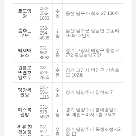
052-
로또명
수
256-
울산 남구 대학로 27 106호
당
동
1683
052-
춤추는
수
울산 울주군 삼남면 교동리
254-
로또
동
1603-12번지
4088
031-
벽제매
수
경기 고양시 덕양구 통일로
962-
표소
동
772 통일로약국앞
8692
원흥로
031-
수
경기 고양시 덕양구 삼송로
또앤호
924-
동
12 102호
밀호두
2865
031-
명당복
수
591-
경기 남양주시 창현로 7
권방
동
1116
031-
예스복
수
경기 남양주시 별내중앙로
575-
권방
동
56 메인프라자 1층 105호
5883
씨유 진
031-
수
경기 남양주시 독정로성지2
건용정
527-
동
길 13