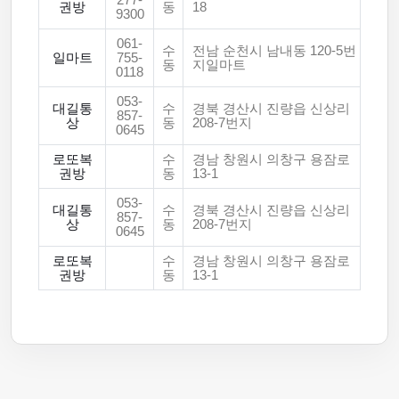
277-
권방
동
18
9300
061-
수
전남 순천시 남내동 120-5번
일마트
755-
동
지일마트
0118
053-
대길통
수
경북 경산시 진량읍 신상리
857-
상
동
208-7번지
0645
로또복
수
경남 창원시 의창구 용잠로
권방
동
13-1
053-
대길통
수
경북 경산시 진량읍 신상리
857-
상
동
208-7번지
0645
로또복
수
경남 창원시 의창구 용잠로
권방
동
13-1