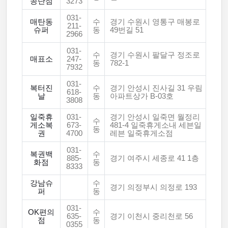
공단점
3273
031-
매탄동
수
경기 수원시 영통구 매봉로
211-
슈퍼
동
49번길 51
2966
031-
수
경기 수원시 팔달구 정조로
매표소
247-
동
782-1
7932
031-
복터진
수
경기 안성시 진사길 31 우림
618-
날
동
아파트상가 B-03호
3808
일죽휴
031-
경기 안성시 일죽면 월정리
수
게소복
673-
481-4 일죽휴게소내 세븐일
동
권
4700
레븐 일죽휴게소점
031-
복권백
수
885-
경기 여주시 세종로 41 1층
화점
동
8333
강남슈
수
경기 의정부시 의정로 193
퍼
동
031-
OK편의
수
635-
경기 이천시 중리천로 56
점
동
0355