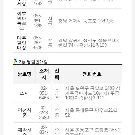
동
세상
7793
이효
055-
민나
자
681-
경남 거제시 능포로 164 1층
눔로
동
7889
또
대우
055-
수
경남 창원시 성산구 정동로162
할인
287-
동
번길 74 대운상가1층109
매장
4636
2등 당첨판매점
소재
선
상호명
전화번호
지
택
02-
서울 노원구 동일로 1493 상
수
스파
951-
계주공아파트(10단지) 주공
동
6465
10단지종합상가111
02-
경성식
수
서울 동대문구 망우로21길
2243-
품
동
52
2680
02-
대박찬
수
서울 영등포구 도림로 356 1
834-
스
동
층복권방