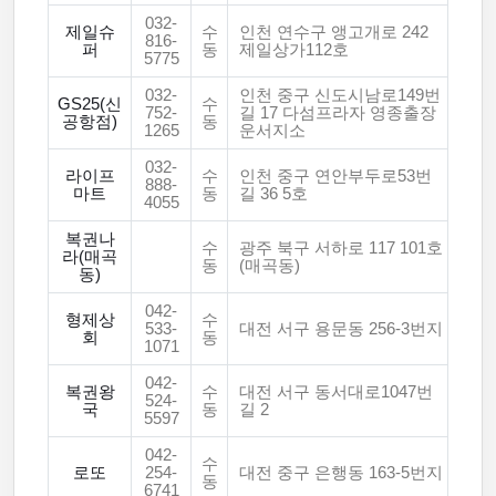
032-
제일슈
수
인천 연수구 앵고개로 242
816-
퍼
동
제일상가112호
5775
032-
인천 중구 신도시남로149번
GS25(신
수
752-
길 17 다섬프라자 영종출장
공항점)
동
1265
운서지소
032-
라이프
수
인천 중구 연안부두로53번
888-
마트
동
길 36 5호
4055
복권나
수
광주 북구 서하로 117 101호
라(매곡
동
(매곡동)
동)
042-
형제상
수
533-
대전 서구 용문동 256-3번지
회
동
1071
042-
복권왕
수
대전 서구 동서대로1047번
524-
국
동
길 2
5597
042-
수
로또
254-
대전 중구 은행동 163-5번지
동
6741