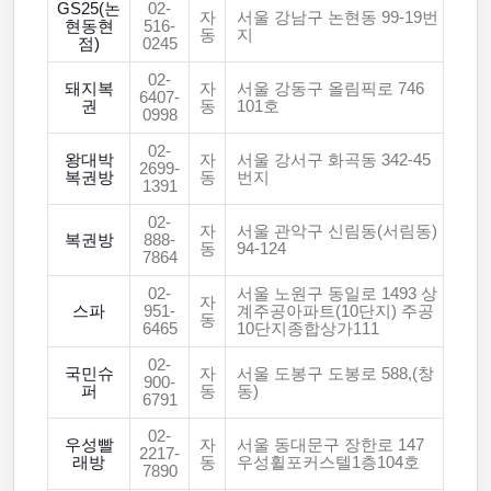
GS25(논
02-
자
서울 강남구 논현동 99-19번
현동현
516-
동
지
점)
0245
02-
돼지복
자
서울 강동구 올림픽로 746
6407-
권
동
101호
0998
02-
왕대박
자
서울 강서구 화곡동 342-45
2699-
복권방
동
번지
1391
02-
자
서울 관악구 신림동(서림동)
복권방
888-
동
94-124
7864
02-
서울 노원구 동일로 1493 상
자
스파
951-
계주공아파트(10단지) 주공
동
6465
10단지종합상가111
02-
국민슈
자
서울 도봉구 도봉로 588,(창
900-
퍼
동
동)
6791
02-
우성빨
자
서울 동대문구 장한로 147
2217-
래방
동
우성휠포커스텔1층104호
7890