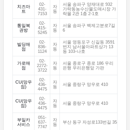
02-
서울 송파구 양재대로 932
치즈마
자
431-
가락동농수산물도매시장 가
트
동
7153
락몰 2관 1층 2-1호
02-
통일복
자
서울 송파구 백제고분로7길
415-
권방
동
6
5245
02-
서울 영등포구 신길동 3591
빌딩매
자
836-
번지 남서울아파트상가 13
점
동
1124
동 103-나호
02-
가로매
자
서울 종로구 종로 186 우리
2272-
점
동
은행 우리은행앞 가판
3722
02-
CU(망우
자
436-
서울 중랑구 망우로 410
점)
동
4475
02-
CU(망우
자
436-
서울 중랑구 망우로 410
점)
동
4475
051-
부일카
자
637-
부산 동구 자성로133번길 35
서비스
동
7747