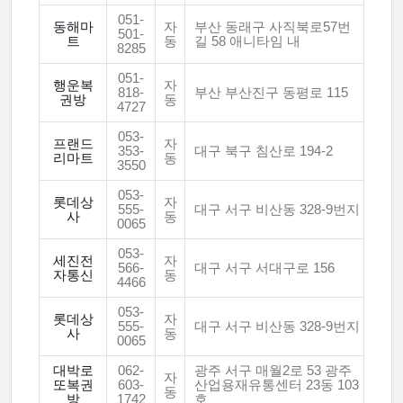
051-
동해마
자
부산 동래구 사직북로57번
501-
트
동
길 58 애니타임 내
8285
051-
행운복
자
818-
부산 부산진구 동평로 115
권방
동
4727
053-
프랜드
자
353-
대구 북구 침산로 194-2
리마트
동
3550
053-
롯데상
자
555-
대구 서구 비산동 328-9번지
사
동
0065
053-
세진전
자
566-
대구 서구 서대구로 156
자통신
동
4466
053-
롯데상
자
555-
대구 서구 비산동 328-9번지
사
동
0065
대박로
062-
광주 서구 매월2로 53 광주
자
또복권
603-
산업용재유통센터 23동 103
동
방
1742
호