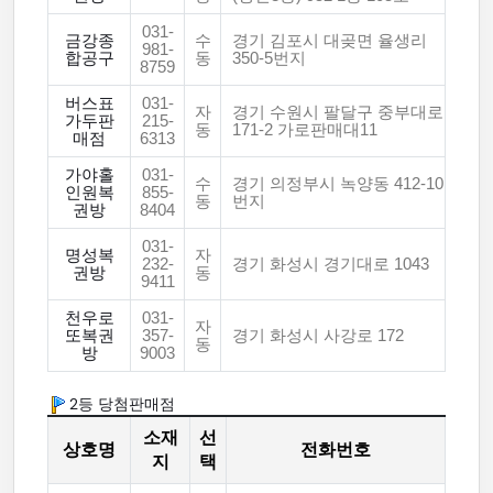
031-
금강종
수
경기 김포시 대곶면 율생리
981-
합공구
동
350-5번지
8759
버스표
031-
자
경기 수원시 팔달구 중부대로
가두판
215-
동
171-2 가로판매대11
매점
6313
가야홀
031-
수
경기 의정부시 녹양동 412-10
인원복
855-
동
번지
권방
8404
031-
명성복
자
232-
경기 화성시 경기대로 1043
권방
동
9411
천우로
031-
자
또복권
357-
경기 화성시 사강로 172
동
방
9003
2등 당첨판매점
소재
선
상호명
전화번호
지
택