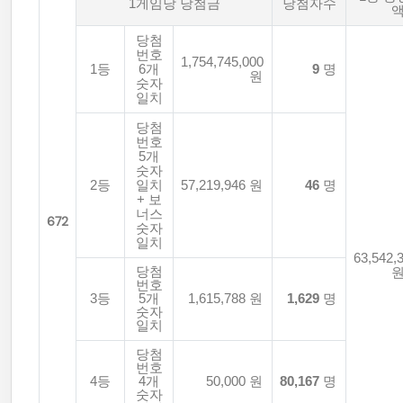
1게임당 당첨금
당첨자수
당첨
번호
1,754,745,000
1등
6개
9
명
원
숫자
일치
당첨
번호
5개
숫자
2등
일치
57,219,946 원
46
명
+ 보
너스
672
숫자
일치
63,542,
당첨
번호
3등
5개
1,615,788 원
1,629
명
숫자
일치
당첨
번호
4등
4개
50,000 원
80,167
명
숫자