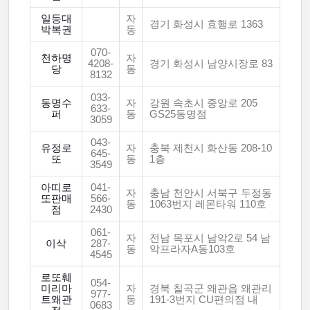
일등대
자
경기 화성시 효행로 1363
박복권
동
070-
천하명
자
4208-
경기 화성시 남양시장로 83
당
동
8132
033-
동명수
자
강원 속초시 중앙로 205
633-
퍼
동
GS25동명점
3059
043-
유정로
자
충북 제천시 화산동 208-10
645-
또
동
1층
3549
아띠로
041-
자
충남 천안시 서북구 두정동
또판매
566-
동
1063번지 레몬타워 110호
점
2430
061-
자
전남 목포시 남악2로 54 남
이삭
287-
동
악프라자A동103호
4545
로또훼
054-
미리마
자
경북 칠곡군 왜관읍 왜관리
977-
트왜관
동
191-3번지 CU편의점 내
0683