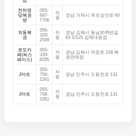
점
천하명
055-
자
당복권
687-
경남 거제시 옥포성안로 60
동
방
7706
055-
외동복
자
경남 김해시 동남로49번길
328-
권
동
83 GS25 김해대동점
2508
로또카
055-
자
경남 김해시 덕정로 158 복
페(씨스
339-
동
권판매점
페이스)
8295
055-
자
J마트
758-
경남 진주시 도동천로 131
동
2261
055-
자
J마트
758-
경남 진주시 도동천로 131
동
2261