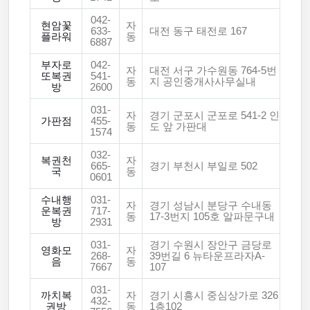
042-
현암꽃
자
633-
대전 동구 태전로 167
플라워
동
6887
부자로
042-
자
대전 서구 가수원동 764-5번
또복권
541-
동
지 공인중개사사무실내
방
2600
031-
자
경기 군포시 군포로 541-2 인
가판점
455-
동
도 앞 가판대
1574
032-
복권천
자
665-
경기 부천시 부일로 502
국
동
0601
수내행
031-
자
경기 성남시 분당구 수내동
운복권
717-
동
17-3번지 105호 알파문구내
방
2931
031-
경기 수원시 장안구 금당로
영화모
자
268-
39번길 6 뉴타운프라자A-
음
동
7667
107
031-
까치복
자
경기 시흥시 중심상가로 326
432-
권방
동
1층102