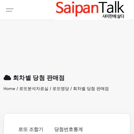
여행정보
생활정보
추천여행지
부동산
액티비티
운세
오늘날씨
로또
회차별 당첨 판매점
갤러리 & 동영상
Home / 로또분석자료실 / 로또명당 / 회차별 당첨 판매점
로또 조합기
당첨번호통계