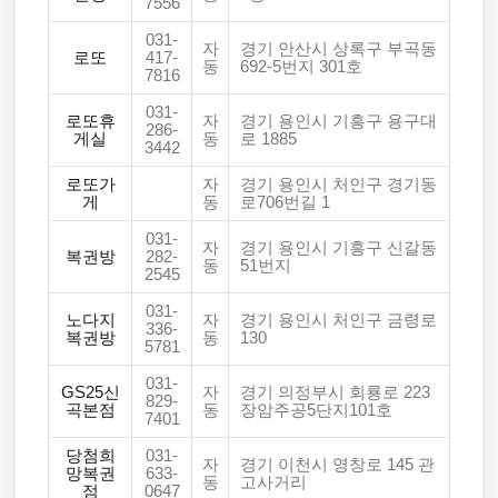
7556
031-
자
경기 안산시 상록구 부곡동
로또
417-
동
692-5번지 301호
7816
031-
로또휴
자
경기 용인시 기흥구 용구대
286-
게실
동
로 1885
3442
로또가
자
경기 용인시 처인구 경기동
게
동
로706번길 1
031-
자
경기 용인시 기흥구 신갈동
복권방
282-
동
51번지
2545
031-
노다지
자
경기 용인시 처인구 금령로
336-
복권방
동
130
5781
031-
GS25신
자
경기 의정부시 회룡로 223
829-
곡본점
동
장암주공5단지101호
7401
당첨희
031-
자
경기 이천시 영창로 145 관
망복권
633-
동
고사거리
점
0647