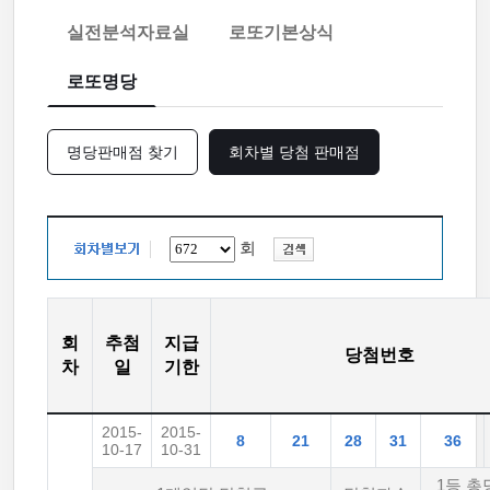
실전분석자료실
로또기본상식
로또명당
명당판매점 찾기
회차별 당첨 판매점
회
회
추첨
지급
당첨번호
차
일
기한
2015-
2015-
8
21
28
31
36
10-17
10-31
1등 