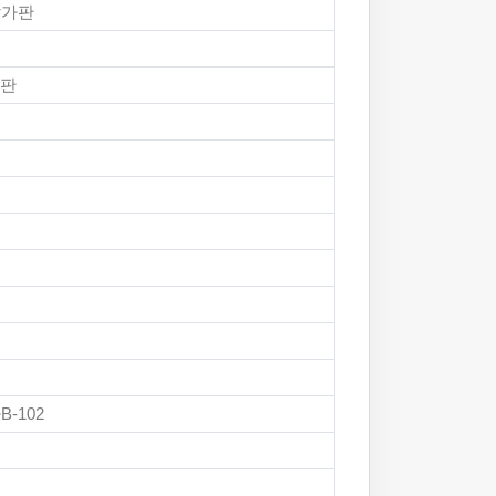
앞가판
가판
-102