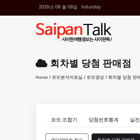
2026년 08 월 08일 Saturday
여행정보
생활정보
추천여행지
부동산
액티비티
운세
회차별 당첨 판매점
오늘날씨
로또
Home / 로또분석자료실 / 로또명당 / 회차별 당첨 판
갤러리 & 동영상
로또 조합기
당첨번호통계
실전