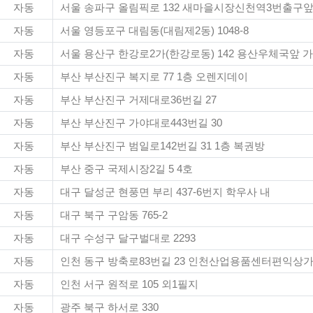
자동
서울 송파구 올림픽로 132 새마을시장신천역3번출구
자동
서울 영등포구 대림동(대림제2동) 1048-8
자동
서울 용산구 한강로2가(한강로동) 142 용산우체국앞 
자동
부산 부산진구 복지로 77 1층 오렌지데이
자동
부산 부산진구 거제대로36번길 27
자동
부산 부산진구 가야대로443번길 30
자동
부산 부산진구 범일로142번길 31 1층 복권방
자동
부산 중구 국제시장2길 5 4호
자동
대구 달성군 현풍면 부리 437-6번지 학우사 내
자동
대구 북구 구암동 765-2
자동
대구 수성구 달구벌대로 2293
자동
인천 동구 방축로83번길 23 인천산업용품센터편익상가B
자동
인천 서구 원적로 105 외1필지
자동
광주 북구 하서로 330