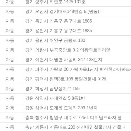
자동
경기 양주시 화합로 1425 101호
자동
경기 오산시 경기대로148번길 8,(원동)
자동
경기 용인시 기흥구 용구대로 1885
자동
경기 용인시 기흥구 용구대로 1885
자동
경기 용인시 처인구 금령로 130
자동
경기 의왕시 부곡중앙로 3-2 의왕역로터리앞
자동
경기 이천시 대월면 사동리 347-138번지
자동
경기 파주시 가람로 20 가람마을1단지 벽산한라아파트
자동
경기 평택시 평택3로 109 동일건물내 이전
자동
경기 화성시 남양성지로 155
자동
강원 삼척시 사대안길 5 8통1반
자동
강원 삼척시 도계읍 도계리 393-1번지
자동
충북 청주시 청원구 내수로 725-1 디지털프라자 옆
자동
충남 계룡시 계룡대로 239 신신태양철물상사 건물내