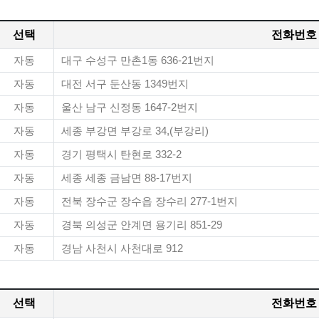
선택
전화번호
자동
대구 수성구 만촌1동 636-21번지
자동
대전 서구 둔산동 1349번지
자동
울산 남구 신정동 1647-2번지
자동
세종 부강면 부강로 34,(부강리)
자동
경기 평택시 탄현로 332-2
자동
세종 세종 금남면 88-17번지
자동
전북 장수군 장수읍 장수리 277-1번지
자동
경북 의성군 안계면 용기리 851-29
자동
경남 사천시 사천대로 912
선택
전화번호