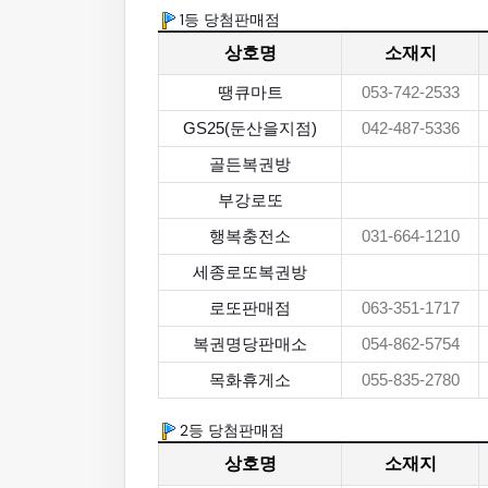
1등 당첨판매점
상호명
소재지
땡큐마트
053-742-2533
GS25(둔산을지점)
042-487-5336
골든복권방
부강로또
행복충전소
031-664-1210
세종로또복권방
로또판매점
063-351-1717
복권명당판매소
054-862-5754
목화휴게소
055-835-2780
2등 당첨판매점
상호명
소재지