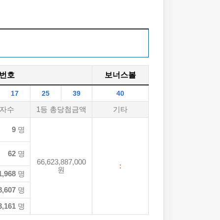
번호
보너스볼
17
25
39
40
자수
1등 총당첨금액
기타
9
명
62
명
66,623,887,000
:
원
1,968
명
8,607
명
3,161
명