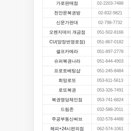
가로판매점
02-2203-7488
천안문복권방
02-832-9821
신문가판대
02-798-7732
오렌지데이 개금점
051-502-8166
CU(양정번영로점)
051-867-0182
셀프카메라
051-897-2778
슈퍼복권나라
051-644-4903
프로토베팅샵
051-245-8484
희망로또
053-611-5613
로또복권
053-326-7491
복권명당체인점
053-741-6824
드림존
032-588-2011
주공부동산써브
032-578-4488
해피+24시편의점
062-574-1061