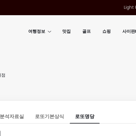
Light 
여행정보
맛집
골프
쇼핑
사이판B
매점
분석자료실
로또기본상식
로또명당