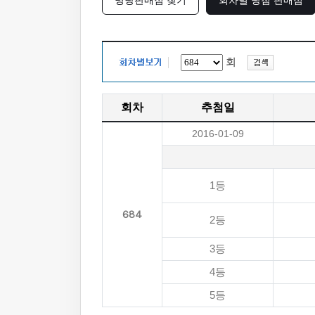
명당판매점 찾기
회차별 당첨 판매점
회
회차
추첨일
2016-01-09
1등
684
2등
3등
4등
5등