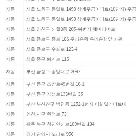
자동
서울 노원구 동일로 1493 상계주공아파트(10단지) 주
자동
서울 노원구 동일로 1493 상계주공아파트(10단지) 주
자동
서울 양천구 신월3동 205-44번지 훼미리마트
자동
서울 종로구 종로 186 우리은행 우리은행앞 가판
자동
서울 종로구 수표로 123-4
자동
서울 중구 퇴계로 115
자동
부산 금정구 중앙대로 2097
자동
부산 동구 조방로49번길 18-1
자동
부산 동구 자성로133번길 35
자동
부산 부산진구 범천동 1252-1번지 이훼밀리마트내
자동
인천 서구 원적로 73
자동
광주 북구 첨단연신로108번길 134
자동
경기 광명시 오리로 956