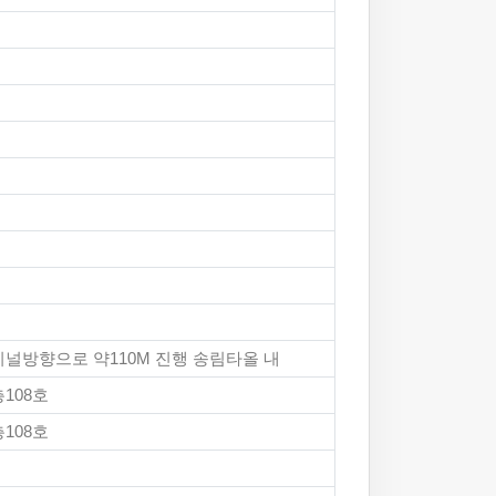
널방향으로 약110M 진행 송림타올 내
108호
108호