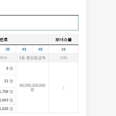
번호
보너스볼
35
43
45
16
자수
1등 총당첨금액
기타
6
명
31
명
68,590,328,000
:
원
1,708
명
6,063
명
5,528
명