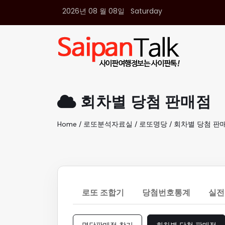
2026년 08 월 08일 Saturday
여행정보
생활정보
추천여행지
부동산
액티비티
운세
회차별 당첨 판매점
오늘날씨
로또
Home / 로또분석자료실 / 로또명당 / 회차별 당첨 판
갤러리 & 동영상
로또 조합기
당첨번호통계
실전