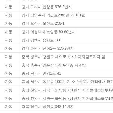
자동
경기 구리시 인창동 576-9번지
자동
경기 남양주시 먹갓로28번길 29 101호
자동
경기 오산시 오산로 298-1
자동
경기 의정부시 녹양동 83-60번지
자동
경기 평택시 송탄로 160
자동
경기 하남시 신장2동 315-2번지
자동
충북 청주시 청원구 내수로 725-1 디지털프라자 옆
자동
충북 충주시 연수상가길 42 1층 복권방
자동
충남 공주시 번영1로 41
자동
충남 서산시 동문동 1001번지 호수공원사거리에서 터미
자동
충남 천안시 서북구 불당동 731번지 메가클래스블루1층
자동
충남 천안시 서북구 불당동 731번지 메가클래스블루1층
자동
경북 경주시 성건동 342-14번지