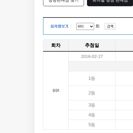
명당판매점 찾기
회차별 당첨 판매점
회
회차
추첨일
2016-02-27
1등
691
2등
3등
4등
5등