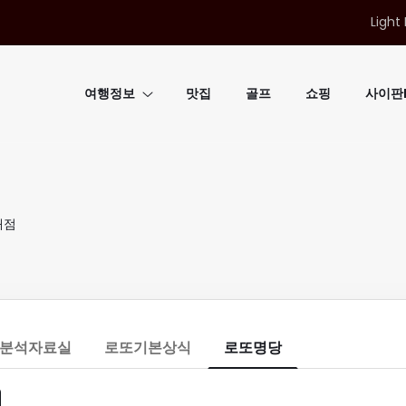
Light
여행정보
맛집
골프
쇼핑
사이판B
매점
분석자료실
로또기본상식
로또명당