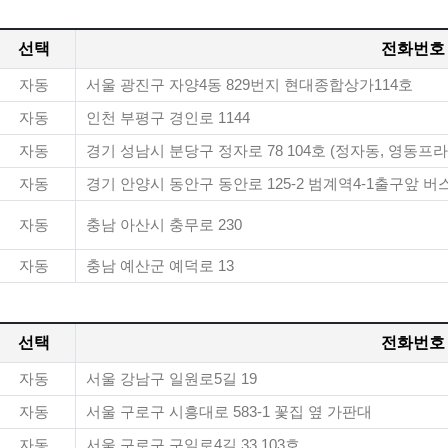
선택
전화번호
자동
서울 광진구 자양4동 829번지 현대종합상가114호
자동
인천 부평구 경인로 1144
자동
경기 성남시 분당구 정자로 78 104호 (정자동, 영동프라
자동
경기 안양시 동안구 동안로 125-2 범계역4-1출구앞 
자동
충남 아산시 충무로 230
자동
충남 예산군 예덕로 13
선택
전화번호
자동
서울 강남구 일원로5길 19
자동
서울 구로구 시흥대로 583-1 꽃집 옆 가판대
자동
서울 구로구 구일로4길 33 103호