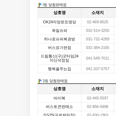
1등 당첨판매점
상호명
소재지
OK24자양로또명당
02-469-8525
욱일슈퍼
032-514-3255
하나로슈퍼복권방
031-732-4289
버스표가판점
031-384-2165
드림통신(구)굿타임24
041-549-7011
아산석정점
행복을주는집
041-337-5757
2등 당첨판매점
상호명
소재지
바이복
02-445-5597
버스토큰판매소
02-856-5898
GS25(구로제일점)
02-830-1963