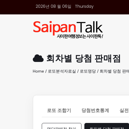
2026년 08 월 06일 Thursday
여행정보
생활정보
추천여행지
부동산
액티비티
운세
회차별 당첨 판매점
오늘날씨
로또
Home / 로또분석자료실 / 로또명당 / 회차별 당첨 판
갤러리 & 동영상
로또 조합기
당첨번호통계
실전