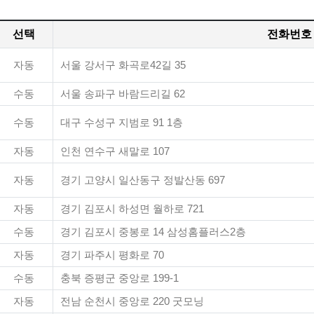
선택
전화번호
자동
서울 강서구 화곡로42길 35
수동
서울 송파구 바람드리길 62
수동
대구 수성구 지범로 91 1층
자동
인천 연수구 새말로 107
자동
경기 고양시 일산동구 정발산동 697
자동
경기 김포시 하성면 월하로 721
수동
경기 김포시 중봉로 14 삼성홈플러스2층
자동
경기 파주시 평화로 70
수동
충북 증평군 중앙로 199-1
자동
전남 순천시 중앙로 220 굿모닝