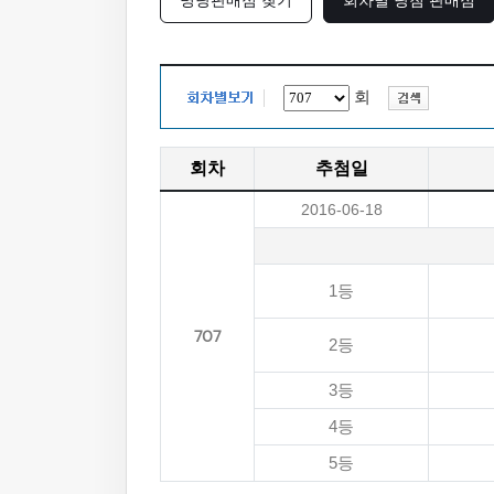
명당판매점 찾기
회차별 당첨 판매점
회
회차
추첨일
2016-06-18
1등
707
2등
3등
4등
5등