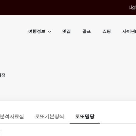
Lig
여행정보
맛집
골프
쇼핑
사이판B
매점
분석자료실
로또기본상식
로또명당