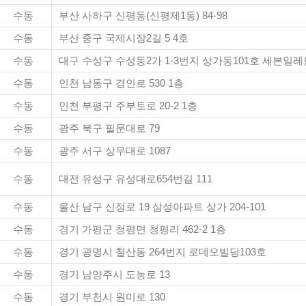
수동
부산 사하구 신평동(신평제1동) 84-98
수동
부산 중구 국제시장2길 5 4호
수동
대구 수성구 수성동2가 1-3번지 상가동101호 세븐
수동
인천 남동구 경인로 530 1층
수동
인천 부평구 주부토로 20-2 1층
수동
광주 북구 필문대로 79
수동
광주 서구 상무대로 1087
수동
대전 유성구 유성대로654번길 111
수동
울산 남구 신정로 19 삼성아파트 상가 204-101
수동
경기 가평군 청평면 청평리 462-2 1층
수동
경기 광명시 철산동 264번지 로데오빌딩103호
수동
경기 남양주시 도농로 13
수동
경기 부천시 원미로 130