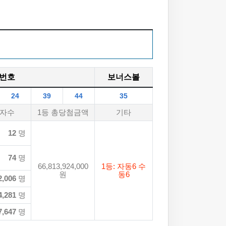
번호
보너스볼
24
39
44
35
자수
1등 총당첨금액
기타
12
명
74
명
66,813,924,000
1등: 자동6 수
원
동6
2,006
명
4,281
명
7,647
명