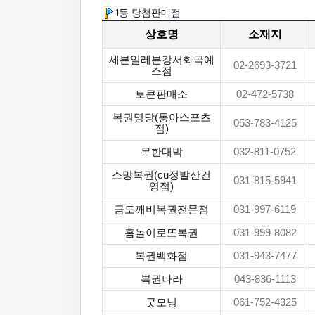
1등 당첨판매점
상호명
소재지
세븐일레븐강서화곡예
02-2693-3721
스점
토큰판매소
02-472-5738
복권명당(동아스포츠
053-783-4125
점)
무한대박
032-811-0752
소망복권(cu정발산건
031-815-5941
영점)
금도깨비복권전문점
031-997-6119
홈돌이로또복권
031-999-8082
복권백화점
031-943-7477
복권나라
043-836-1113
굿모닝
061-752-4325