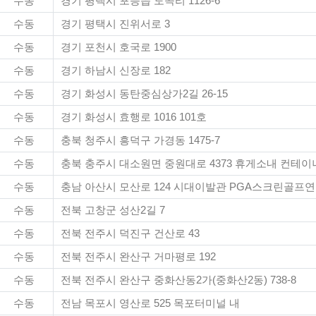
수동
경기 평택시 포승읍 도곡리 1126-6
수동
경기 평택시 진위서로 3
수동
경기 포천시 호국로 1900
수동
경기 하남시 신장로 182
수동
경기 화성시 동탄중심상가2길 26-15
수동
경기 화성시 효행로 1016 101호
수동
충북 청주시 흥덕구 가경동 1475-7
수동
충북 충주시 대소원면 중원대로 4373 휴게소내 컨테이
수동
충남 아산시 모산로 124 시대이발관 PGA스크린골프
수동
전북 고창군 성산2길 7
수동
전북 전주시 덕진구 건산로 43
수동
전북 전주시 완산구 거마평로 192
수동
전북 전주시 완산구 중화산동2가(중화산2동) 738-8
수동
전남 목포시 영산로 525 목포터미널 내