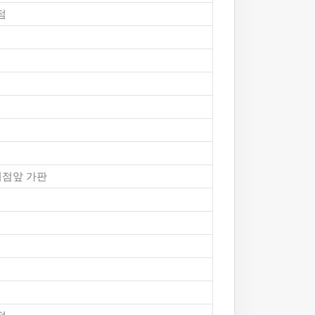
점
지점앞 가판