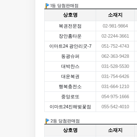
1등 당첨판매점
상호명
소재지
복권전문점
02-981-9864
장안홈타운
02-2244-3661
이마트24 광안리굿-7
051-752-4743
동광슈퍼
062-363-9428
대박찬스
031-528-5530
대운복권
031-754-6426
행복충전소
031-664-1210
중앙로또
054-975-1666
이마트24진해벚꽃점
055-542-4010
2등 당첨판매점
상호명
소재지