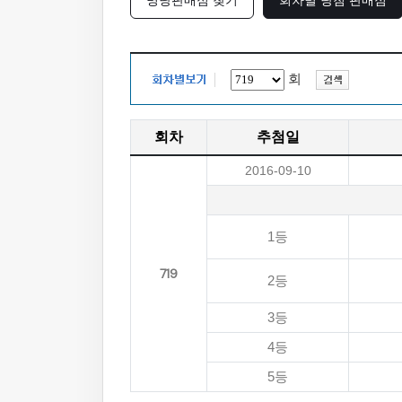
명당판매점 찾기
회차별 당첨 판매점
회
회차
추첨일
2016-09-10
1등
719
2등
3등
4등
5등