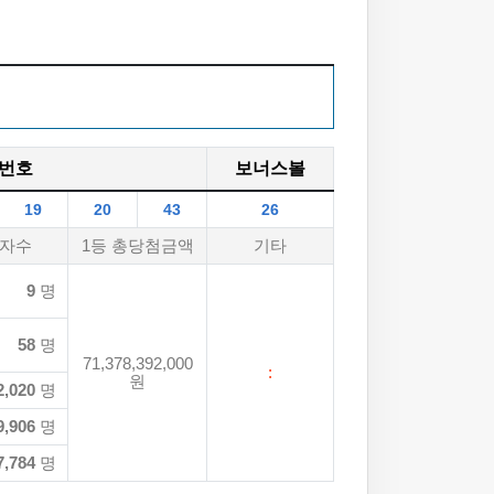
번호
보너스볼
19
20
43
26
자수
1등 총당첨금액
기타
9
명
58
명
71,378,392,000
:
원
2,020
명
9,906
명
7,784
명