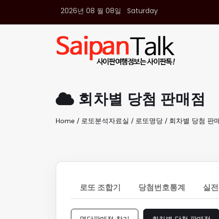
2026년 08 월 08일 Saturday
여행정보
생활정보
추천여행지
부동산
액티비티
운세
회차별 당첨 판매점
오늘날씨
로또
Home / 로또분석자료실 / 로또명당 / 회차별 당첨 판
갤러리 & 동영상
로또 조합기
당첨번호통계
실전