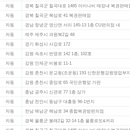
자동
경북 칠곡군 칠곡대로 1485 아이나비 매장내 복권판매
자동
경북 칠곡군 북삼로 41 복권판매점
자동
경남 창녕군 영산면 서리 145-13 1층 CU편의점 내
자동
제주 제주시 과원북2길 48
자동
경기 화성시 사강로 172
자동
강원 속초시 번영로 142 1층, 102호
자동
강원 인제군 비봉로 11-1
자동
강원 춘천시 운교동(조운동) 193 신한은행강원영업부
자동
강원 춘천시 중앙로 65 국민은행앞 가판
자동
충남 공주시 신관로 77 1층 상가
자동
충남 천안시 동남구 대흥동 96-1번지
자동
전남 해남군 해남로 34 종합복권방편의점
자동
경북 울릉군 봉래2길 32-14 1층 울릉로또&커피