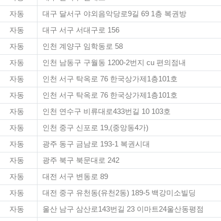
자동
대구 달서구 야외음악당로9길 69 1층 복권방
자동
대구 서구 서대구로 156
자동
인천 계양구 임학동로 58
자동
인천 남동구 구월동 1200-2번지 cu 편의점내
자동
인천 서구 탁옥로 76 한국상가제1층101호
자동
인천 서구 탁옥로 76 한국상가제1층101호
자동
인천 연수구 비류대로433번길 10 103호
자동
인천 중구 신포로 19,(중앙동4가)
자동
광주 동구 금남로 193-1 복권시대
자동
광주 북구 북문대로 242
자동
대전 서구 변동로 89
자동
대전 중구 유천동(유천2동) 189-5 백강미소빌딩
자동
울산 남구 삼산로143번길 23 이마트24울산동평점