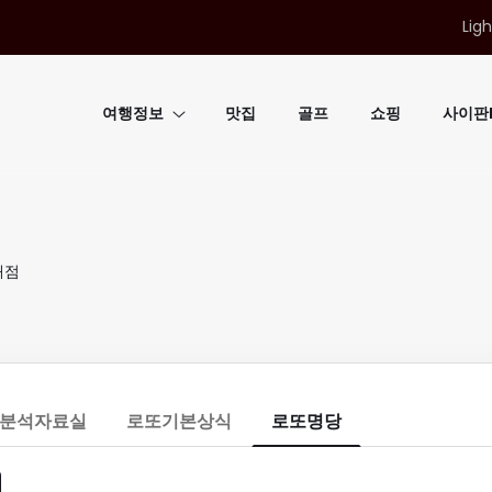
Ligh
여행정보
맛집
골프
쇼핑
사이판B
매점
분석자료실
로또기본상식
로또명당