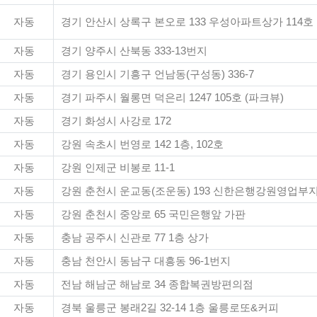
자동
경기 안산시 상록구 본오로 133 우성아파트상가 114호
자동
경기 양주시 산북동 333-13번지
자동
경기 용인시 기흥구 언남동(구성동) 336-7
자동
경기 파주시 월롱면 덕은리 1247 105호 (파크뷰)
자동
경기 화성시 사강로 172
자동
강원 속초시 번영로 142 1층, 102호
자동
강원 인제군 비봉로 11-1
자동
강원 춘천시 운교동(조운동) 193 신한은행강원영업부
자동
강원 춘천시 중앙로 65 국민은행앞 가판
자동
충남 공주시 신관로 77 1층 상가
자동
충남 천안시 동남구 대흥동 96-1번지
자동
전남 해남군 해남로 34 종합복권방편의점
자동
경북 울릉군 봉래2길 32-14 1층 울릉로또&커피