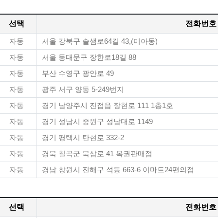
선택
전화번호
자동
서울 강북구 솔샘로64길 43,(미아동)
자동
서울 동대문구 장한로18길 88
자동
부산 수영구 광안로 49
자동
광주 서구 양동 5-249번지
자동
경기 남양주시 진접읍 장현로 111 1층1호
자동
경기 성남시 중원구 성남대로 1149
자동
경기 평택시 탄현로 332-2
자동
경북 칠곡군 북삼로 41 복권판매점
자동
경남 창원시 진해구 석동 663-6 이마트24편의점
선택
전화번호