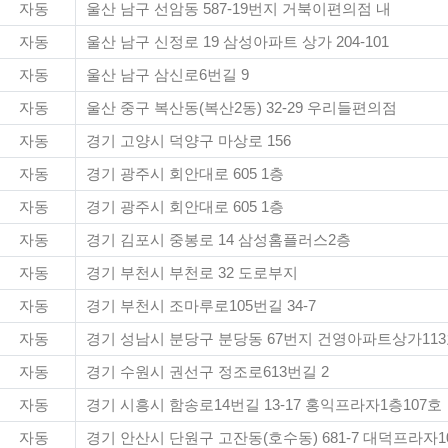
자동
울산 남구 선암동 587-19번지 거북이편의점 내
자동
울산 남구 신정로 19 삼성아파트 상가 204-101
자동
울산 남구 삼신로6번길 9
자동
울산 중구 복산동(복산2동) 32-29 우리들편의점
자동
경기 고양시 덕양구 마상로 156
자동
경기 광주시 회안대로 605 1층
자동
경기 광주시 회안대로 605 1층
자동
경기 김포시 중봉로 14 삼성홈플러스2층
자동
경기 부천시 부천로 32 도로부지
자동
경기 부천시 조마루로105번길 34-7
자동
경기 성남시 분당구 분당동 67번지 건영아파트상가11
자동
경기 수원시 권선구 정조로613번길 2
자동
경기 시흥시 함송로14번길 13-17 홍익프라자1층107호
자동
경기 안산시 단원구 고잔동(호수동) 681-7 대덕프라자1