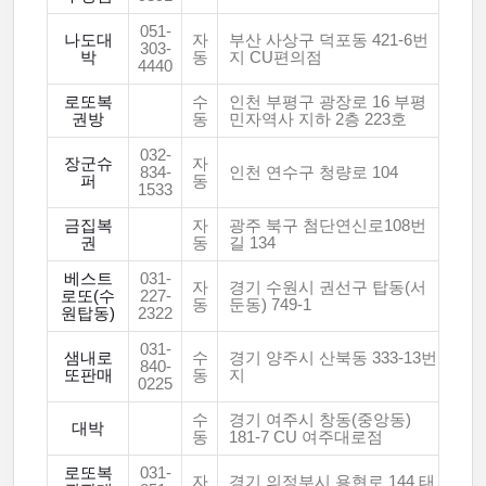
051-
나도대
자
부산 사상구 덕포동 421-6번
303-
박
동
지 CU편의점
4440
로또복
수
인천 부평구 광장로 16 부평
권방
동
민자역사 지하 2층 223호
032-
장군슈
자
834-
인천 연수구 청량로 104
퍼
동
1533
금집복
자
광주 북구 첨단연신로108번
권
동
길 134
베스트
031-
자
경기 수원시 권선구 탑동(서
로또(수
227-
동
둔동) 749-1
원탑동)
2322
031-
샘내로
수
경기 양주시 산북동 333-13번
840-
또판매
동
지
0225
수
경기 여주시 창동(중앙동)
대박
동
181-7 CU 여주대로점
로또복
031-
자
경기 의정부시 용현로 144 태