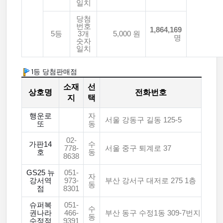
일치
당첨
번호
1,864,169
5등
3개
5,000 원
명
숫자
일치
1등 당첨판매점
소재
선
상호명
전화번호
지
택
행운로
자
서울 강동구 길동 125-5
또
동
02-
가판14
수
778-
서울 중구 퇴계로 37
호
동
8638
GS25 뉴
051-
자
강서역
973-
부산 강서구 대저로 275 1층
동
점
8301
슈퍼복
051-
수
권나라
466-
부산 동구 수정1동 309-7번지
동
수정점
9391