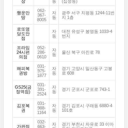
장
동
(십정동)
062-
행운만
자
광주 서구 치평동 1244-11번
367-
땅
동
지 1층
8005
로또명
자
대전 유성구 봉명동 1033-4
당도안
동
번지
점
프라임
052-
자
24시편
286-
울산 북구 아진로 78
동
의점
0610
031-
해피복
자
경기 고양시 일산동구 고봉
975-
권방
동
로 608
1877
031-
GS25(금
자
391-
경기 군포시 군포로 743-1
정역점)
동
2524
031-
김포복
자
경기 김포시 구래동 6880-4
988-
권
동
101호
1164
032-
자
경기 부천시 자유로 33 이마
가판점
663-