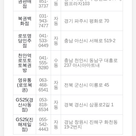
권판매
851-
동
원프라자103
점
3737
031-
복권백
자
943-
경기 파주시 평화로 70
화점
동
7477
로또명
041-
자
당인주
533-
충남 아산시 서해로 519-2
동
점
0449
천안역
041-
로또토
수
충남 천안시 동남구 대흥로
555-
토복권
동
237 아시아마트내
9280
방
영유통
063-
자
(로또복
468-
전북 군산시 미룡로 45
동
권)
6541
GS25(경
053-
자
산사동
818-
경북 경산시 삼풍로2길 1
동
점)
6534
GS25(진
055-
자
경남 창원시 진해구 화천동
해제일
542-
동
19-2번지
점)
4443