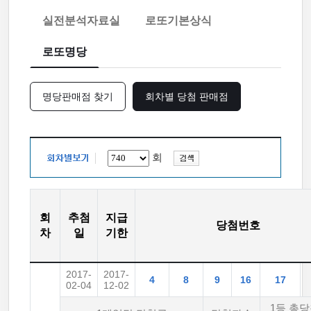
실전분석자료실
로또기본상식
로또명당
명당판매점 찾기
회차별 당첨 판매점
회
회
추첨
지급
당첨번호
차
일
기한
2017-
2017-
4
8
9
16
17
02-04
12-02
1등 총