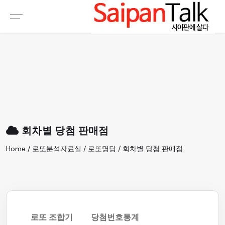
여행정보
생활정보
추천여행지
부동산
액티비티
운세
오늘날씨
로또
회차별 당첨 판매점
갤러리 & 동영상
Home / 로또분석자료실 / 로또명당 / 회차별 당첨 판매점
로또 조합기
당첨번호통계