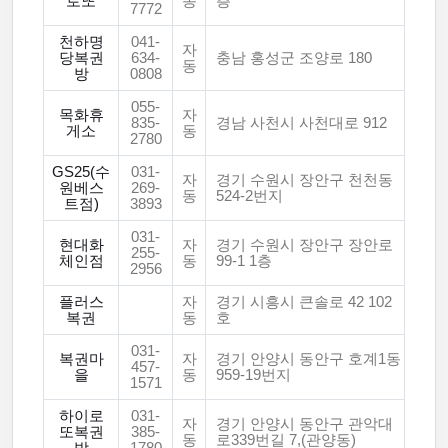
로또
동
층
7772
천하명
041-
자
당복권
634-
충남 홍성군 조양로 180
동
방
0808
055-
목화휴
자
835-
경남 사천시 사천대로 912
게소
동
2780
GS25(수
031-
자
경기 수원시 장안구 천천동
원베스
269-
동
524-2번지
트점)
3893
031-
현대화
자
경기 수원시 장안구 장안로
255-
체인점
동
99-1 1층
2956
플러스
자
경기 시흥시 큰솔로 42 102
복권
동
호
031-
복권마
자
경기 안양시 동안구 호계1동
457-
을
동
959-19번지
1571
하이로
031-
자
경기 안양시 동안구 관악대
또복권
385-
동
로339번길 7,(관양동)