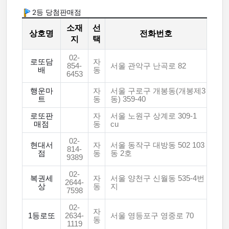
2등 당첨판매점
소재
선
상호명
전화번호
지
택
02-
로또담
자
854-
서울 관악구 난곡로 82
배
동
6453
행운마
자
서울 구로구 개봉동(개봉제3
트
동
동) 359-40
로또판
자
서울 노원구 상계로 309-1
매점
동
cu
02-
현대서
자
서울 동작구 대방동 502 103
814-
점
동
동 2호
9389
02-
복권세
자
서울 양천구 신월동 535-4번
2644-
상
동
지
7598
02-
자
1등로또
2634-
서울 영등포구 영중로 70
동
1119