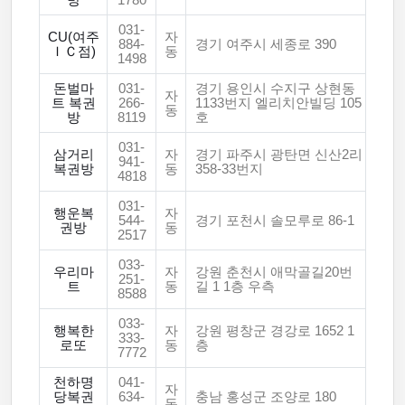
방
1780
031-
CU(여주
자
884-
경기 여주시 세종로 390
ＩＣ점)
동
1498
돈벌마
031-
경기 용인시 수지구 상현동
자
트 복권
266-
1133번지 엘리치안빌딩 105
동
방
8119
호
031-
삼거리
자
경기 파주시 광탄면 신산2리
941-
복권방
동
358-33번지
4818
031-
행운복
자
544-
경기 포천시 솔모루로 86-1
권방
동
2517
033-
우리마
자
강원 춘천시 애막골길20번
251-
트
동
길 1 1층 우측
8588
033-
행복한
자
강원 평창군 경강로 1652 1
333-
로또
동
층
7772
천하명
041-
자
당복권
634-
충남 홍성군 조양로 180
동