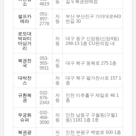
동
길 5 복권판매점
소
4819
051-
셀프카
자
부산 부산진구 가야대로443
897-
메라
동
번길 30
2778
로또대
박파티
자
대구 동구 신암동(신암4동)
마삼거
동
248-13 1층 CU편의점 내
리
053-
복권천
자
955-
대구 북구 동북로 275 1층
국
동
9911
대박찬
자
대구 북구 팔거천서로 157 1
스
동
층
032-
규환복
자
인천 미추홀구 제일로 46 1
876-
권
동
층
2343
032-
무궁화
자
인천 남동구 구월동(구월1
468-
슈퍼
동
동) 1181 1층 1호
3090
복권광
자
인천 부평구 백범로 500 1층