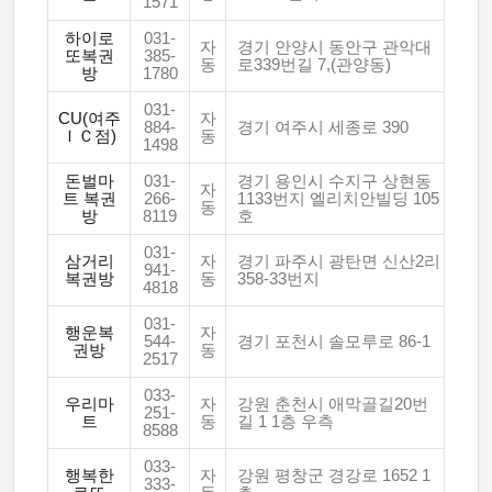
1571
하이로
031-
자
경기 안양시 동안구 관악대
또복권
385-
동
로339번길 7,(관양동)
방
1780
031-
CU(여주
자
884-
경기 여주시 세종로 390
ＩＣ점)
동
1498
돈벌마
031-
경기 용인시 수지구 상현동
자
트 복권
266-
1133번지 엘리치안빌딩 105
동
방
8119
호
031-
삼거리
자
경기 파주시 광탄면 신산2리
941-
복권방
동
358-33번지
4818
031-
행운복
자
544-
경기 포천시 솔모루로 86-1
권방
동
2517
033-
우리마
자
강원 춘천시 애막골길20번
251-
트
동
길 1 1층 우측
8588
033-
행복한
자
강원 평창군 경강로 1652 1
333-