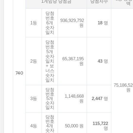
1게임당 당첨금
당첨자수
액
당첨
번호
936,929,792
1등
6개
18
명
원
숫자
일치
당첨
번호
5개
숫자
65,367,195
2등
일치
43
명
원
+ 보
너스
740
숫자
일치
75,186,52
당첨
원
번호
1,148,668
3등
5개
2,447
명
원
숫자
일치
당첨
번호
115,722
4등
4개
50,000 원
명
숫자