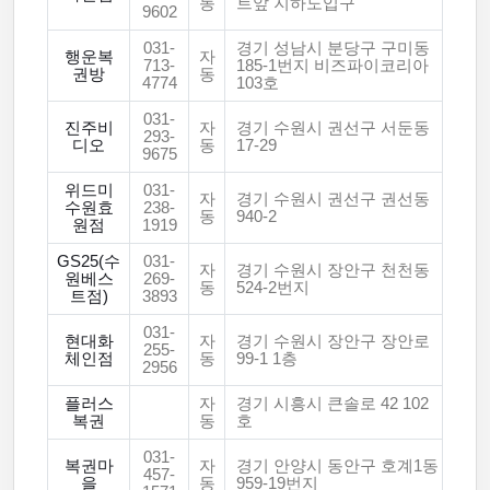
동
트앞 지하도입구
9602
031-
경기 성남시 분당구 구미동
행운복
자
713-
185-1번지 비즈파이코리아
권방
동
4774
103호
031-
진주비
자
경기 수원시 권선구 서둔동
293-
디오
동
17-29
9675
위드미
031-
자
경기 수원시 권선구 권선동
수원효
238-
동
940-2
원점
1919
GS25(수
031-
자
경기 수원시 장안구 천천동
원베스
269-
동
524-2번지
트점)
3893
031-
현대화
자
경기 수원시 장안구 장안로
255-
체인점
동
99-1 1층
2956
플러스
자
경기 시흥시 큰솔로 42 102
복권
동
호
031-
복권마
자
경기 안양시 동안구 호계1동
457-
을
동
959-19번지