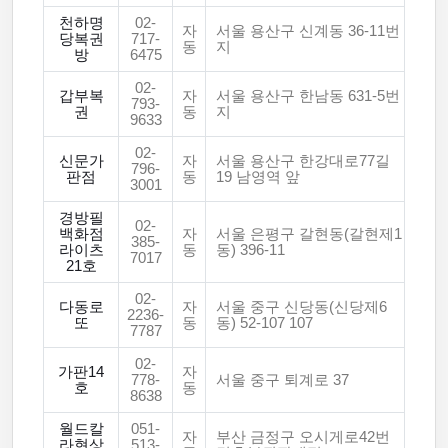
천하명
02-
자
서울 용산구 신계동 36-11번
당복권
717-
동
지
방
6475
02-
갑부복
자
서울 용산구 한남동 631-5번
793-
권
동
지
9633
02-
신문가
자
서울 용산구 한강대로77길
796-
판점
동
19 남영역 앞
3001
경방필
02-
백화점
자
서울 은평구 갈현동(갈현제1
385-
라이츠
동
동) 396-11
7017
21호
02-
다동로
자
서울 중구 신당동(신당제6
2236-
또
동
동) 52-107 107
7787
02-
가판14
자
778-
서울 중구 퇴계로 37
호
동
8638
월드칼
051-
자
부산 금정구 오시게로42번
라현상
513-