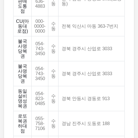
판매
636-
동
동)
도통
4883
점
CU(마
000-
수
동대
0000-
전북 익산시 마동 363-7번지
동
로점)
0000
불국
054-
사명
수
743-
경북 경주시 산업로 3033
당복
동
3450
권
불국
054-
사명
수
743-
경북 경주시 산업로 3033
당복
동
3450
권
동일
054-
설비
수
823-
경북 안동시 경동로 913
명성
동
0485
복권
로또
055-
복권
수
758-
경남 진주시 도동로 188
하대
동
7106
점