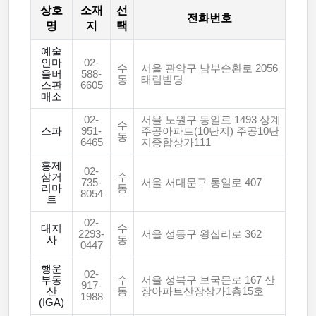
상호
소재
선
전화번호
명
지
택
예술
인마
02-
수
서울 관악구 남부순환로 2056
을버
588-
동
태림빌딩
스판
6605
매소
02-
서울 노원구 동일로 1493 상계
수
스파
951-
주공아파트(10단지) 주공10단
동
6465
지종합상가111
홍제
02-
삼거
수
735-
서울 서대문구 통일로 407
리마
동
8054
트
02-
대지
수
2293-
서울 성동구 왕십리로 362
사
동
0447
행운
02-
부동
수
서울 성북구 보국문로 167 산
917-
산
동
장아파트산장상가1층15호
1988
(IGA)