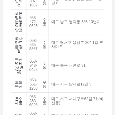
연쇄
807-
동
길 8
점
1682
세븐
일레
053-
수
븐봉
472-
대구 남구 봉덕동 595-10번지
동
덕희
0625
망점
코사
053-
마트
수
대구 달서구 용산로 204 1층 코
565-
금강
동
사마트
8367
점
복권
053-
명당
수
943-
대구 북구 서변로 91
(서변
동
6452
점)
053-
토토
수
561-
대구 서구 달서로12길 9
복권
동
1298
053-
운수
수
대구 서구 서대구로62길 71,(비
358-
대통
동
산동)
6826
053-