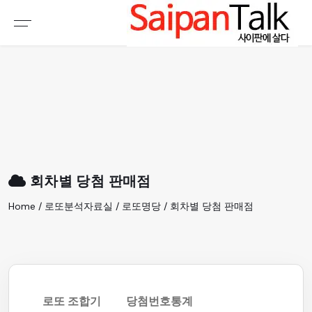
여행정보
생활정보
추천여행지
부동산
액티비티
운세
오늘날씨
로또
회차별 당첨 판매점
갤러리 & 동영상
Home / 로또분석자료실 / 로또명당 / 회차별 당첨 판매점
로또 조합기
당첨번호통계