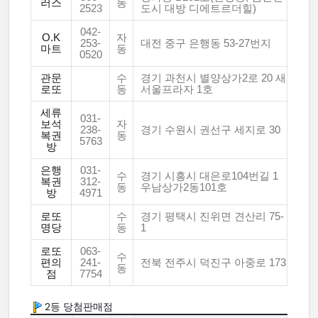
러스
동
2523
도시 대방 디에트르더힐)
042-
O.K
자
253-
대전 중구 은행동 53-27번지
마트
동
0520
관문
수
경기 과천시 별양상가2로 20 새
로또
동
서울프라자 1호
세류
031-
보석
자
238-
경기 수원시 권선구 세지로 30
복권
동
5763
방
은행
031-
수
경기 시흥시 대은로104번길 1
복권
312-
동
우남상가2동101호
방
4971
로또
수
경기 평택시 진위면 견산리 75-
명당
동
1
로또
063-
수
편의
241-
전북 전주시 덕진구 아중로 173
동
점
7754
2등 당첨판매점