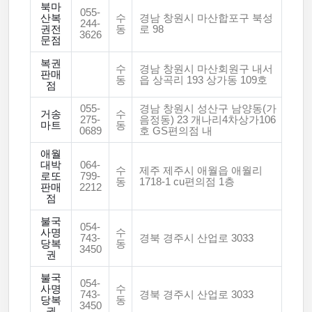
북마
055-
산복
수
경남 창원시 마산합포구 북성
244-
권전
동
로 98
3626
문점
복권
수
경남 창원시 마산회원구 내서
판매
동
읍 상곡리 193 상가동 109호
점
055-
경남 창원시 성산구 남양동(가
거송
수
275-
음정동) 23 개나리4차상가106
마트
동
0689
호 GS편의점 내
애월
대박
064-
수
제주 제주시 애월읍 애월리
로또
799-
동
1718-1 cu편의점 1층
판매
2212
점
불국
054-
사명
수
743-
경북 경주시 산업로 3033
당복
동
3450
권
불국
054-
사명
수
743-
경북 경주시 산업로 3033
당복
동
3450
권