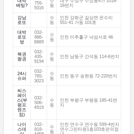
대박
수
대구 수성구 수성동4가 1018-
755-
베팅?
동
16번지
9316
강남
수
인천 강화군 길상면 온수리
로또
동
551-41 가동 101호
대박
032-
수
로또
886-
인천 미추홀구 낙섬서로 46
동
방
8889
032-
복권
수
435-
인천 남동구 간석동 114-6번지
왕권
동
9194
032-
24시
수
765-
인천 동구 송현동 72-220번지
슈퍼
동
3023
씨스
페이
032-
스(부
수
인천 부평구 부평동 185-41번
506-
평프
동
지
4919
렌즈
점)
나이
032-
인천 연수구 연수동 599-4번지
수
스데
818-
연수그린타원1층103호편의점
동