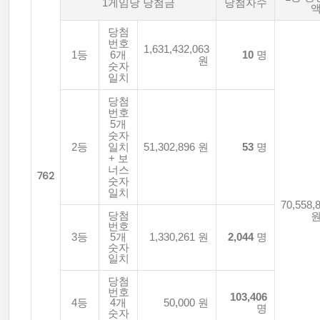
1게임당 당첨금
당첨자수
당첨
번호
1,631,432,063
1등
6개
10
명
원
숫자
일치
당첨
번호
5개
숫자
2등
일치
51,302,896 원
53
명
+ 보
너스
762
숫자
일치
70,558,
당첨
번호
3등
5개
1,330,261 원
2,044
명
숫자
일치
당첨
번호
103,406
4등
4개
50,000 원
명
숫자