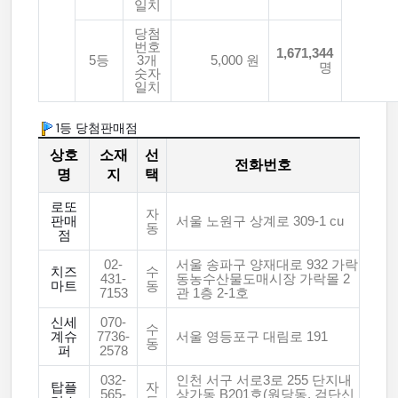
일치
당첨
번호
1,671,344
5등
3개
5,000 원
명
숫자
일치
1등 당첨판매점
상호
소재
선
전화번호
명
지
택
로또
자
판매
서울 노원구 상계로 309-1 cu
동
점
02-
서울 송파구 양재대로 932 가락
치즈
수
431-
동농수산물도매시장 가락몰 2
마트
동
7153
관 1층 2-1호
신세
070-
수
계슈
7736-
서울 영등포구 대림로 191
동
퍼
2578
032-
인천 서구 서로3로 255 단지내
탑플
자
565-
상가동 B201호(원당동, 검단신