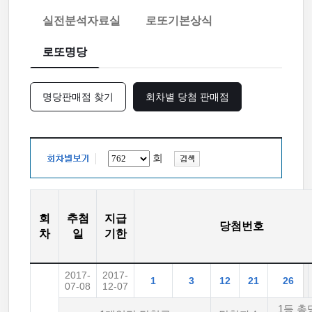
실전분석자료실
로또기본상식
로또명당
명당판매점 찾기
회차별 당첨 판매점
회
회
추첨
지급
당첨번호
차
일
기한
2017-
2017-
1
3
12
21
26
07-08
12-07
1등 