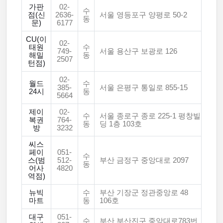
가판
02-
수
점(신
2636-
서울 영등포구 양평로 50-2
동
문)
6177
CU(이
02-
태원
수
749-
서울 용산구 보광로 126
해밀
동
2507
턴점)
02-
월드
수
385-
서울 은평구 통일로 855-15
24시
동
5664
제이
02-
수
서울 종로구 종로 225-1 평창빌
복권
764-
동
딩 1층 103호
방
3232
씨스
페이
051-
수
스(범
512-
부산 금정구 중앙대로 2097
동
어사
4820
역점)
뉴빅
수
부산 기장군 정관중앙로 48
마트
동
106호
대구
051-
수
부산 부산진구 중앙대로783번