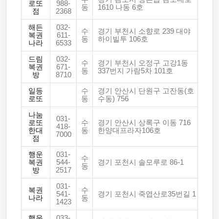
로또
988-
동
1610 나동 6호
점
2368
해든
032-
수
경기 부천시 소향로 239 대야
복권
611-
동
하이빌투 106호
나라
6533
드림
032-
수
경기 부천시 오정구 고강1동
복권
671-
동
337번지 가람5차 101호
방
8710
일등
수
경기 안산시 단원구 고잔동(호
로또
동
수동) 756
나눔
031-
로또
수
경기 안산시 상록구 이동 716
418-
한대
동
한양대프라자106호
7000
점
행운
031-
수
복권
544-
경기 포천시 솔모루로 86-1
동
방
2517
031-
복권
수
541-
경기 포천시 죽엽산로35번길 1
나라
동
1423
행운
033-