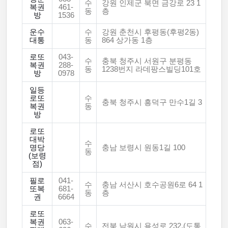
수
강원 인제군 북면 금강로 23 1
복권
461-
동
층
방
1536
운수
수
강원 춘천시 후평동(후평2동)
대통
동
864 상가동 1층
로또
043-
수
충북 청주시 서원구 분평동
복권
288-
동
1238번지 라데팡스빌딩101호
방
0978
일등
로또
수
충북 청주시 흥덕구 만수1길 3
복권
동
방
로또
대박
수
명당
충남 보령시 원동1길 100
동
(보령
점)
필로
041-
수
충남 서산시 호수공원6로 64 1
또복
681-
동
층
권
6664
로또
복권
063-
수
전북 남원시 용성로 232,(도통