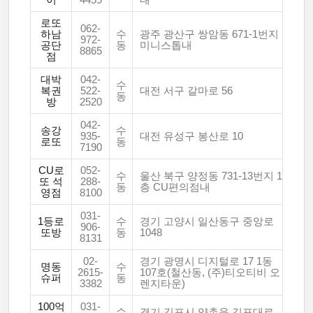
이
4459
내
로또
062-
하남
수
광주 광산구 쌍암동 671-1번지
972-
공단
동
미니스톱내
8865
점
대박
042-
수
복권
522-
대전 서구 갈마로 56
동
방
2520
042-
송강
수
935-
대전 유성구 봉산로 10
로또
동
7190
CU로
052-
수
울산 북구 양정동 731-13번지 1
또 석
288-
동
층 CU편의점내
영점
8100
031-
1등로
수
경기 고양시 일산동구 중앙로
906-
또방
동
1048
8131
02-
경기 광명시 디지털로 17 1동
명동
수
2615-
107호(철산동, (주)티오티비 오
슈퍼
동
3382
렌지타운)
100억
031-
수
경기 김포시 양촌읍 김포대로