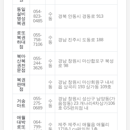
동일
054-
설비
수
823-
경북 안동시 경동로 913
명성
동
0485
복권
로또
055-
복권
수
758-
경남 진주시 도동로 188
하대
동
7106
점
북마
055-
산복
수
경남 창원시 마산합포구 북성
244-
권전
동
로 98
3626
문점
복권
수
경남 창원시 마산회원구 내서
판매
동
읍 상곡리 193 상가동 109호
점
055-
경남 창원시 성산구 남양동(가
거송
수
275-
음정동) 23 개나리4차상가106
마트
동
0689
호 GS편의점 내
애월
대박
064-
수
제주 제주시 애월읍 애월리
로또
799-
동
1718-1 cu편의점 1층