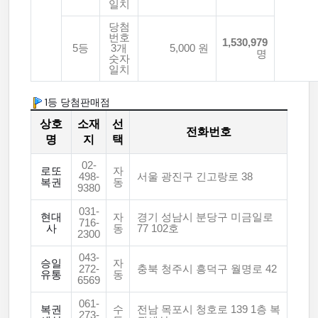
일치
당첨
번호
1,530,979
5등
3개
5,000 원
명
숫자
일치
1등 당첨판매점
상호
소재
선
전화번호
명
지
택
02-
로또
자
498-
서울 광진구 긴고랑로 38
복권
동
9380
031-
현대
자
경기 성남시 분당구 미금일로
716-
사
동
77 102호
2300
043-
승일
자
272-
충북 청주시 흥덕구 월명로 42
유통
동
6569
061-
복권
수
전남 목포시 청호로 139 1층 복
273-