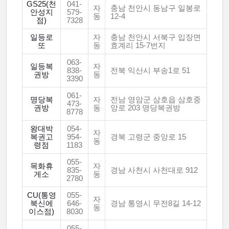
GS25(천
041-
자
충남 천안시 동남구 일봉로
안성지
579-
동
12-4
점)
7328
일등로
자
충남 천안시 서북구 입장면
또
동
효계리 15-7번지
063-
일등복
자
838-
전북 익산시 부송1로 51
권방
동
3390
061-
명당복
자
전남 영암군 삼호읍 삼호중
473-
권방
동
앙로 203 명당복권방
8778
왕대박
054-
자
복권고
954-
경북 고령군 중앙로 15
동
령점
1183
055-
목화휴
자
835-
경남 사천시 사천대로 912
게소
동
2780
CU(통영
055-
자
북신에
646-
경남 통영시 무전8길 14-12
동
이스점)
8030
055-