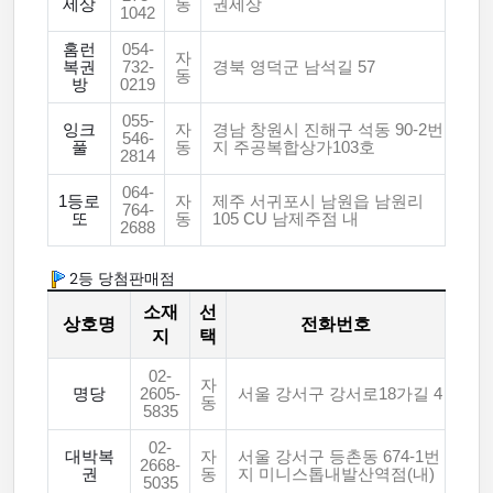
세상
동
권세상
1042
홈런
054-
자
복권
732-
경북 영덕군 남석길 57
동
방
0219
055-
잉크
자
경남 창원시 진해구 석동 90-2번
546-
풀
동
지 주공복합상가103호
2814
064-
1등로
자
제주 서귀포시 남원읍 남원리
764-
또
동
105 CU 남제주점 내
2688
2등 당첨판매점
소재
선
상호명
전화번호
지
택
02-
자
명당
2605-
서울 강서구 강서로18가길 4
동
5835
02-
대박복
자
서울 강서구 등촌동 674-1번
2668-
권
동
지 미니스톱내발산역점(내)
5035