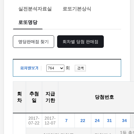
실전분석자료실
로또기본상식
로또명당
명당판매점 찾기
회차별 당첨 판매점
회
회
추첨
지급
당첨번호
차
일
기한
2017-
2017-
7
22
24
31
34
07-22
12-07
1등 