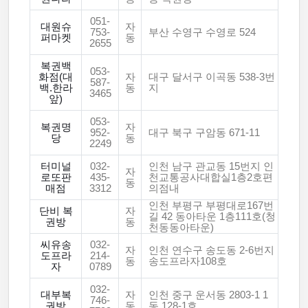
051-
대원슈
자
753-
부산 수영구 수영로 524
퍼마켓
동
2655
복권백
053-
화점(대
자
대구 달서구 이곡동 538-3번
587-
백.한라
동
지
3465
앞)
053-
복권명
자
952-
대구 북구 구암동 671-11
당
동
2249
터미널
032-
인천 남구 관교동 15번지 인
자
로또판
435-
천교통공사대합실1층2호편
동
매점
3312
의점내
인천 부평구 부평대로167번
단비 복
자
길 42 동아타운 1층111호(청
권방
동
천동동아타운)
씨유송
032-
자
인천 연수구 송도동 2-6번지
도프라
214-
동
송도프라자108호
자
0789
032-
대부복
자
인천 중구 운서동 2803-1 1
746-
권방
동
동 128-1호