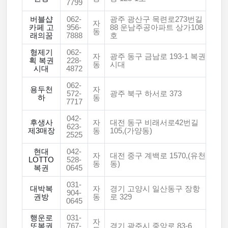
7799
버블샵
062-
광주 광산구 목련로273번길
자
카페 고
956-
88 운남주공아파트 상가108
동
래의꿈
7888
호
형제기
062-
자
광주 동구 금남로 193-1 복권
획 복권
228-
동
시대
시대
4872
062-
용두천
자
572-
광주 북구 하서로 373
하
동
7717
042-
후생사
자
대전 동구 비래서로42번길
623-
제3매장
동
105,(가양동)
2525
현대
042-
자
대전 중구 계백로 1570,(유천
LOTTO
528-
동
동)
복권
0645
031-
대박복
자
경기 고양시 일산동구 장항
904-
권방
동
로 329
0645
행운로
031-
자
또복권
767-
경기 광주시 중앙로 83-6