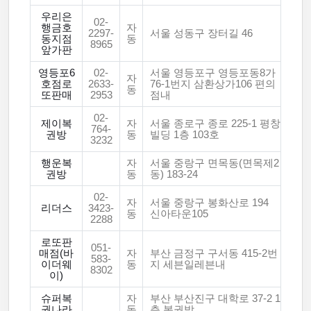
우리은
02-
행금호
자
2297-
서울 성동구 장터길 46
동지점
동
8965
앞가판
영등포6
02-
서울 영등포구 영등포동8가
자
호점로
2633-
76-1번지 삼환상가106 편의
동
또판매
2953
점내
02-
제이복
자
서울 종로구 종로 225-1 평창
764-
권방
동
빌딩 1층 103호
3232
행운복
자
서울 중랑구 면목동(면목제2
권방
동
동) 183-24
02-
자
서울 중랑구 봉화산로 194
리더스
3423-
동
신아타운105
2288
로또판
051-
매점(바
자
부산 금정구 구서동 415-2번
583-
이더웨
동
지 세븐일레븐내
8302
이)
슈퍼복
자
부산 부산진구 대학로 37-2 1
권나라
동
층 복권방