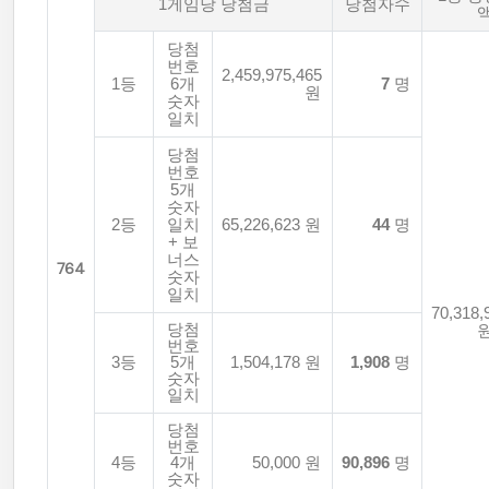
1게임당 당첨금
당첨자수
당첨
번호
2,459,975,465
1등
6개
7
명
원
숫자
일치
당첨
번호
5개
숫자
2등
일치
65,226,623 원
44
명
+ 보
너스
764
숫자
일치
70,318,
당첨
번호
3등
5개
1,504,178 원
1,908
명
숫자
일치
당첨
번호
4등
4개
50,000 원
90,896
명
숫자