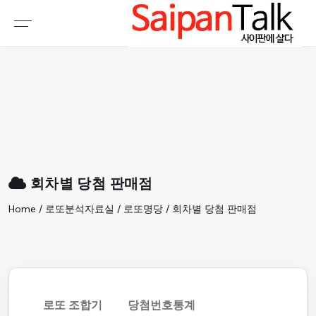
여행정보
생활정보
추천여행지
부동산
액티비티
운세
오늘날씨
로또
회차별 당첨 판매점
갤러리 & 동영상
Home / 로또분석자료실 / 로또명당 / 회차별 당첨 판매점
로또 조합기
당첨번호통계