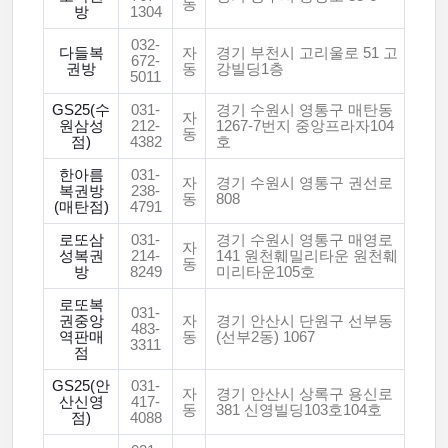
동
방
1304
032-
다들복
자
경기 부천시 고리울로 51 고
672-
권방
동
강빌딩1층
5011
GS25(수
031-
경기 수원시 영통구 매탄동
자
원삼성
212-
1267-7번지 중앙프라자104
동
점)
4382
호
한아름
031-
자
경기 수원시 영통구 권선로
복권방
238-
동
808
(매탄점)
4791
로또삼
031-
경기 수원시 영통구 매영로
자
성복권
214-
141 원천훼밀리타운 원천훼
동
방
8249
미리타운105호
로또복
031-
권중앙
자
경기 안산시 단원구 선부동
483-
역판매
동
(선부2동) 1067
3311
점
GS25(안
031-
자
경기 안산시 상록구 용신로
산신영
417-
동
381 신영빌딩103호104호
점)
4088