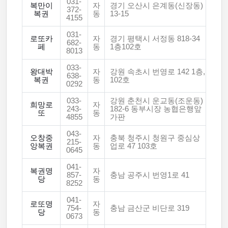
031-
복만이
자
경기 오산시 은계동(신장동)
372-
복권
동
13-15
4155
031-
로또카
자
경기 평택시 서정동 818-34
682-
페
동
1층102호
8013
033-
왕대박
자
강원 속초시 번영로 142 1층,
638-
복권
동
102호
0292
033-
강원 춘천시 운교동(조운동)
희망로
자
243-
182-6 동부시장 농협은행앞
또
동
4855
가판
043-
오창중
자
충북 청주시 청원구 중심상
215-
앙복권
동
업로 47 103호
0645
041-
복권명
자
857-
충남 공주시 번영1로 41
당
동
8252
041-
로또명
자
754-
충남 금산군 비단로 319
당
동
0673