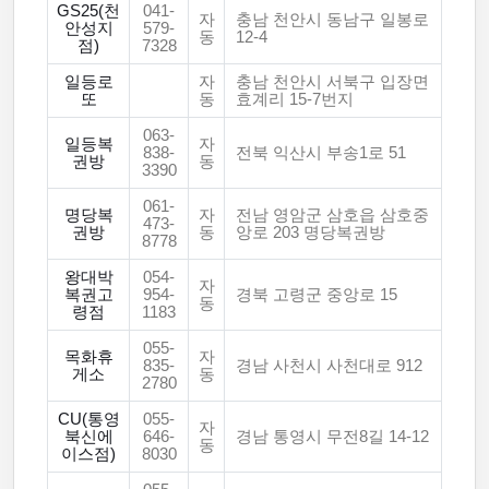
GS25(천
041-
자
충남 천안시 동남구 일봉로
안성지
579-
동
12-4
점)
7328
일등로
자
충남 천안시 서북구 입장면
또
동
효계리 15-7번지
063-
일등복
자
838-
전북 익산시 부송1로 51
권방
동
3390
061-
명당복
자
전남 영암군 삼호읍 삼호중
473-
권방
동
앙로 203 명당복권방
8778
왕대박
054-
자
복권고
954-
경북 고령군 중앙로 15
동
령점
1183
055-
목화휴
자
835-
경남 사천시 사천대로 912
게소
동
2780
CU(통영
055-
자
북신에
646-
경남 통영시 무전8길 14-12
동
이스점)
8030