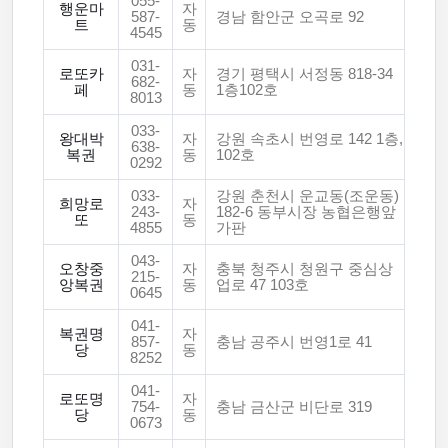
055-
행운마
자
587-
경남 함안군 오곡로 92
트
동
4545
031-
로또카
자
경기 평택시 서정동 818-34
682-
페
동
1층102호
8013
033-
왕대박
자
강원 속초시 번영로 142 1층,
638-
복권
동
102호
0292
033-
강원 춘천시 운교동(조운동)
희망로
자
243-
182-6 동부시장 농협은행앞
또
동
4855
가판
043-
오창중
자
충북 청주시 청원구 중심상
215-
앙복권
동
업로 47 103호
0645
041-
복권명
자
857-
충남 공주시 번영1로 41
당
동
8252
041-
로또명
자
754-
충남 금산군 비단로 319
당
동
0673